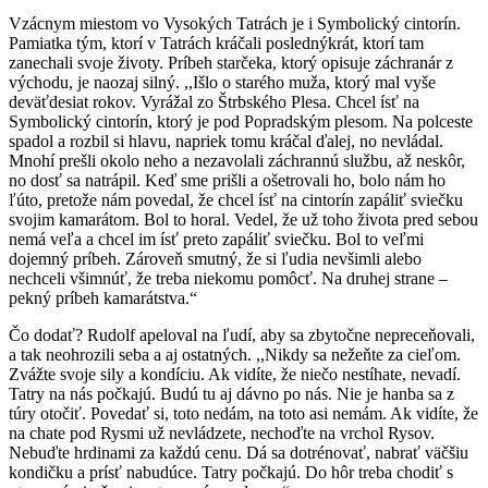
Vzácnym miestom vo Vysokých Tatrách je i Symbolický cintorín.
Pamiatka tým, ktorí v Tatrách kráčali poslednýkrát, ktorí tam
zanechali svoje životy. Príbeh starčeka, ktorý opisuje záchranár z
východu, je naozaj silný. ,,Išlo o starého muža, ktorý mal vyše
deväťdesiat rokov. Vyrážal zo Štrbského Plesa. Chcel ísť na
Symbolický cintorín, ktorý je pod Popradským plesom. Na polceste
spadol a rozbil si hlavu, napriek tomu kráčal ďalej, no nevládal.
Mnohí prešli okolo neho a nezavolali záchrannú službu, až neskôr,
no dosť sa natrápil. Keď sme prišli a ošetrovali ho, bolo nám ho
ľúto, pretože nám povedal, že chcel ísť na cintorín zapáliť sviečku
svojim kamarátom. Bol to horal. Vedel, že už toho života pred sebou
nemá veľa a chcel im ísť preto zapáliť sviečku. Bol to veľmi
dojemný príbeh. Zároveň smutný, že si ľudia nevšimli alebo
nechceli všimnúť, že treba niekomu pomôcť. Na druhej strane –
pekný príbeh kamarátstva.“
Čo dodať? Rudolf apeloval na ľudí, aby sa zbytočne nepreceňovali,
a tak neohrozili seba a aj ostatných. ,,Nikdy sa nežeňte za cieľom.
Zvážte svoje sily a kondíciu. Ak vidíte, že niečo nestíhate, nevadí.
Tatry na nás počkajú. Budú tu aj dávno po nás. Nie je hanba sa z
túry otočiť. Povedať si, toto nedám, na toto asi nemám. Ak vidíte, že
na chate pod Rysmi už nevládzete, nechoďte na vrchol Rysov.
Nebuďte hrdinami za každú cenu. Dá sa dotrénovať, nabrať väčšiu
kondičku a prísť nabudúce. Tatry počkajú. Do hôr treba chodiť s