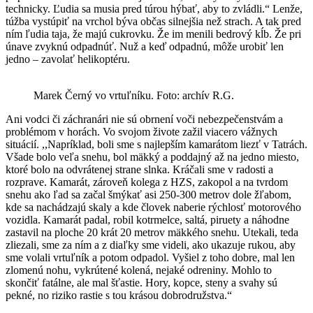
technicky. Ľudia sa musia pred túrou hýbať, aby to zvládli.“ Lenže,
túžba vystúpiť na vrchol býva občas silnejšia než strach. A tak pred
ním ľudia taja, že majú cukrovku. Že im menili bedrový kĺb. Že pri
únave zvyknú odpadnúť. Nuž a keď odpadnú, môže urobiť len
jedno – zavolať helikoptéru.
Marek Černý vo vrtuľníku. Foto: archív R.G.
Ani vodci či záchranári nie sú obrnení voči nebezpečenstvám a
problémom v horách. Vo svojom živote zažil viacero vážnych
situácií. ,,Napríklad, boli sme s najlepším kamarátom liezť v Tatrách.
Všade bolo veľa snehu, bol mäkký a poddajný až na jedno miesto,
ktoré bolo na odvrátenej strane slnka. Kráčali sme v radosti a
rozprave. Kamarát, zároveň kolega z HZS, zakopol a na tvrdom
snehu ako ľad sa začal šmýkať asi 250-300 metrov dole žľabom,
kde sa nachádzajú skaly a kde človek naberie rýchlosť motorového
vozidla. Kamarát padal, robil kotrmelce, saltá, piruety a náhodne
zastavil na ploche 20 krát 20 metrov mäkkého snehu. Utekali, teda
zliezali, sme za ním a z diaľky sme videli, ako ukazuje rukou, aby
sme volali vrtuľník a potom odpadol. Vyšiel z toho dobre, mal len
zlomenú nohu, vykrútené kolená, nejaké odreniny. Mohlo to
skončiť fatálne, ale mal šťastie. Hory, kopce, steny a svahy sú
pekné, no riziko rastie s tou krásou dobrodružstva.“