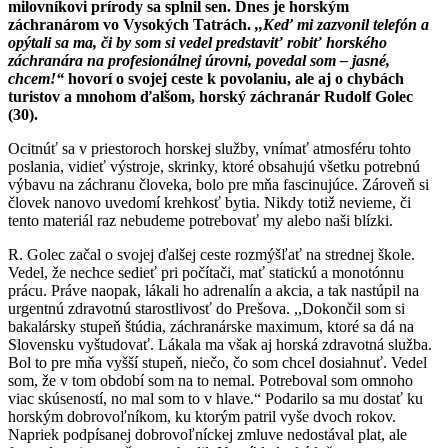
milovníkovi prírody sa splnil sen. Dnes je horským
záchranárom vo Vysokých Tatrách.
,,Keď mi zazvonil telefón a
opýtali sa ma, či by som si vedel predstaviť robiť horského
záchranára na profesionálnej úrovni, povedal som – jasné,
chcem!“
hovorí o svojej ceste k povolaniu, ale aj o chybách
turistov a mnohom ďalšom, horský záchranár Rudolf Golec
(30).
Ocitnúť sa v priestoroch horskej služby, vnímať atmosféru tohto
poslania, vidieť výstroje, skrinky, ktoré obsahujú všetku potrebnú
výbavu na záchranu človeka, bolo pre mňa fascinujúce. Zároveň si
človek nanovo uvedomí krehkosť bytia. Nikdy totiž nevieme, či
tento materiál raz nebudeme potrebovať my alebo naši blízki.
R. Golec začal o svojej ďalšej ceste rozmýšľať na strednej škole.
Vedel, že nechce sedieť pri počítači, mať statickú a monotónnu
prácu. Práve naopak, lákali ho adrenalín a akcia, a tak nastúpil na
urgentnú zdravotnú starostlivosť do Prešova. ,,Dokončil som si
bakalársky stupeň štúdia, záchranárske maximum, ktoré sa dá na
Slovensku vyštudovať. Lákala ma však aj horská zdravotná služba.
Bol to pre mňa vyšší stupeň, niečo, čo som chcel dosiahnuť. Vedel
som, že v tom období som na to nemal. Potreboval som omnoho
viac skúseností, no mal som to v hlave.“ Podarilo sa mu dostať ku
horským dobrovoľníkom, ku ktorým patril vyše dvoch rokov.
Napriek podpísanej dobrovoľníckej zmluve nedostával plat, ale