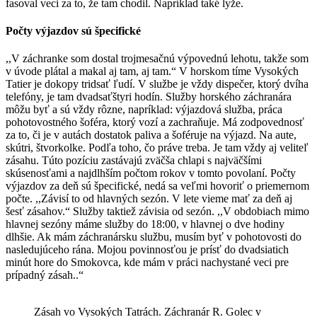
fasoval veci za to, že tam chodil. Napríklad také lyže.
Počty výjazdov sú špecifické
,,V záchranke som dostal trojmesačnú výpovednú lehotu, takže som
v úvode plátal a makal aj tam, aj tam.“ V horskom tíme Vysokých
Tatier je dokopy tridsať ľudí. V službe je vždy dispečer, ktorý dvíha
telefóny, je tam dvadsaťštyri hodín. Služby horského záchranára
môžu byť a sú vždy rôzne, napríklad: výjazdová služba, práca
pohotovostného šoféra, ktorý vozí a zachraňuje. Má zodpovednosť
za to, či je v autách dostatok paliva a šoféruje na výjazd. Na aute,
skútri, štvorkolke. Podľa toho, čo práve treba. Je tam vždy aj veliteľ
zásahu. Túto pozíciu zastávajú zväčša chlapi s najväčšími
skúsenosťami a najdlhším počtom rokov v tomto povolaní. Počty
výjazdov za deň sú špecifické, nedá sa veľmi hovoriť o priemernom
počte. ,,Závisí to od hlavných sezón. V lete vieme mať za deň aj
šesť zásahov.“ Služby taktiež závisia od sezón. ,,V obdobiach mimo
hlavnej sezóny máme služby do 18:00, v hlavnej o dve hodiny
dlhšie. Ak mám záchranársku službu, musím byť v pohotovosti do
nasledujúceho rána. Mojou povinnosťou je prísť do dvadsiatich
minút hore do Smokovca, kde mám v práci nachystané veci pre
prípadný zásah..“
Zásah vo Vysokých Tatrách. Záchranár R. Golec v