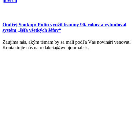
povrch
Ondřej Soukup: Putin využil traumy 90. rokov a vybudoval
systém „šéfa všetkých šéfov“
Zaujíma nás, akým témam by sa mali podľa Vás novinári venovať.
Kontaktujte nás na redakcia@webjournal.sk.