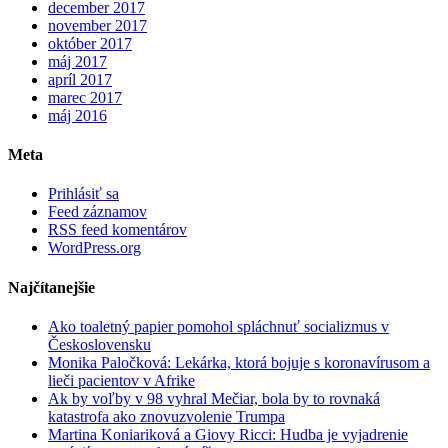
december 2017
november 2017
október 2017
máj 2017
apríl 2017
marec 2017
máj 2016
Meta
Prihlásiť sa
Feed záznamov
RSS feed komentárov
WordPress.org
Najčítanejšie
Ako toaletný papier pomohol spláchnuť socializmus v
Československu
Monika Paločková: Lekárka, ktorá bojuje s koronavírusom a
lieči pacientov v Afrike
Ak by voľby v 98 vyhral Mečiar, bola by to rovnaká
katastrofa ako znovuzvolenie Trumpa
Martina Koniariková a Giovy Ricci: Hudba je vyjadrenie