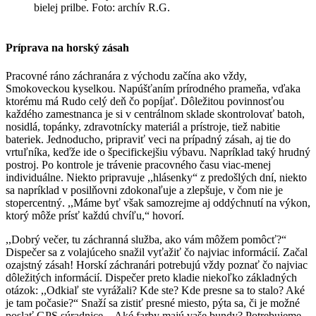
bielej prilbe. Foto: archív R.G.
Príprava na horský zásah
Pracovné ráno záchranára z východu začína ako vždy,
Smokoveckou kyselkou. Napúšťaním prírodného prameňa, vďaka
ktorému má Rudo celý deň čo popíjať. Dôležitou povinnosťou
každého zamestnanca je si v centrálnom sklade skontrolovať batoh,
nosidlá, topánky, zdravotnícky materiál a prístroje, tiež nabitie
bateriek. Jednoducho, pripraviť veci na prípadný zásah, aj tie do
vrtuľníka, keďže ide o špecifickejšiu výbavu. Napríklad taký hrudný
postroj. Po kontrole je trávenie pracovného času viac-menej
individuálne. Niekto pripravuje ,,hlásenky“ z predošlých dní, niekto
sa napríklad v posilňovni zdokonaľuje a zlepšuje, v čom nie je
stopercentný. ,,Máme byť však samozrejme aj oddýchnutí na výkon,
ktorý môže prísť každú chvíľu,“ hovorí.
,,Dobrý večer, tu záchranná služba, ako vám môžem pomôcť?“
Dispečer sa z volajúceho snažil vyťažiť čo najviac informácií. Začal
ozajstný zásah! Horskí záchranári potrebujú vždy poznať čo najviac
dôležitých informácií. Dispečer preto kladie niekoľko základných
otázok: ,,Odkiaľ ste vyrážali? Kde ste? Kde presne sa to stalo? Aké
je tam počasie?“ Snaží sa zistiť presné miesto, pýta sa, či je možné
poslať GPS súradnice. ,,Aké farby majú vaše bundy? Potrebujeme