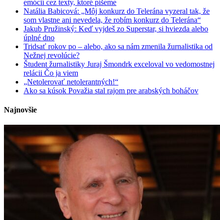
emócií cez texty, ktoré píšeme
Natália Babicová: „Môj konkurz do Telerána vyzeral tak, že
som vlastne ani nevedela, že robím konkurz do Telerána“
Jakub Pružinský: Keď vyjdeš zo Superstar, si hviezda alebo
úplné dno
Tridsať rokov po – alebo, ako sa nám zmenila žurnalistika od
Nežnej revolúcie?
Študent žurnalistiky Juraj Šmondrk exceloval vo vedomostnej
relácii Čo ja viem
„Netolerovať netolerantných!“
Ako sa kúsok Považia stal rajom pre arabských boháčov
Najnovšie