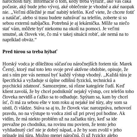
náročnosti túry. Informácie o tom, kedy treba vyraziť, aké vás čaká
počasie, aký bude jeho vývoj, aké oblečenie je vhodné a aké naopak
nie. ,,Veľmi dôležité je mať nabitý telefón. Keď viete, že chcete fotiť
a natáčať, alebo si trasu budete nahrávať na telefón, zoberte si so
sebou externú nabíjačku. Potrebná je aj lekárnička. Môže sa niečo
stať vám, môžete byť niekomu na okolí na pomoci. Je veľmi
smutné, ak človek vie, čo má v takej situácii robiť, ale nemá na to
napríklad obväz.“
Pred túrou sa treba hýbať
Horský vodca je dôležitou súčasťou náročnejších foriem túr. Marek
Černý, ktorý mal toto leto svoje prvé aktívne obdobie, opisuje, že
ani s ním pre vás nemusí byť každý výstup vhodný. ,,Každá túra je
špecifická a vyžaduje si úplne odlišnú fyzickú, technickú a
psychickú zdatnosť. Samozrejme, sú rôzne kategórie ľudí. Keď
klient zavolá, že by chcel podniknúť nejaký výstup, cez telefón toho
človeka nevidíš a ťažko sa to odhaduje. Spýtam sa, kam by chcel
ísť, či má za sebou ešte v tom roku aj nejaké iné túry, aby som sa
uistil, či vládze. Stáva sa aj to, že človek viac narozpráva, nehovorí
pravdu, no na výstupe to vodca zistí už pri prvej pol hodine. Ak
vidím, že má niekto problém už na začiatku túry, keď sa ide
prevažne po chodníku, na rovinu mu poviem, že tento jeho
vyhliadnutý cieľ nie je dobrý nápad, a že by som zvolil v jeho
prípade inú túru. Možno menej náročnú, či už fyzicky alebo