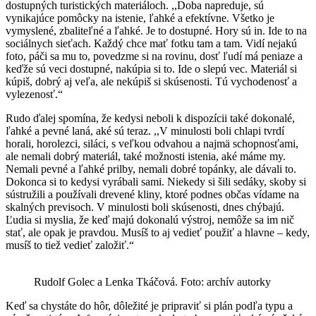
dostupných turistických materiáloch. ,,Doba napreduje, sú
vynikajúce pomôcky na istenie, ľahké a efektívne. Všetko je
vymyslené, zbaliteľné a ľahké. Je to dostupné. Hory sú in. Ide to na
sociálnych sieťach. Každý chce mať fotku tam a tam. Vidí nejakú
foto, páči sa mu to, povedzme si na rovinu, dosť ľudí má peniaze a
keďže sú veci dostupné, nakúpia si to. Ide o slepú vec. Materiál si
kúpiš, dobrý aj veľa, ale nekúpiš si skúsenosti. Tú vychodenosť a
vylezenosť.“
Rudo ďalej spomína, že kedysi neboli k dispozícii také dokonalé,
ľahké a pevné laná, aké sú teraz. ,,V minulosti boli chlapi tvrdí
horali, horolezci, siláci, s veľkou odvahou a najmä schopnosťami,
ale nemali dobrý materiál, také možnosti istenia, aké máme my.
Nemali pevné a ľahké prilby, nemali dobré topánky, ale dávali to.
Dokonca si to kedysi vyrábali sami. Niekedy si šili sedáky, skoby si
sústružili a používali drevené kliny, ktoré podnes občas vídame na
skalných previsoch. V minulosti boli skúsenosti, dnes chýbajú.
Ľudia si myslia, že keď majú dokonalú výstroj, nemôže sa im nič
stať, ale opak je pravdou. Musíš to aj vedieť použiť a hlavne – kedy,
musíš to tiež vedieť založiť.“
Rudolf Golec a Lenka Tkáčová. Foto: archív autorky
Keď sa chystáte do hôr, dôležité je pripraviť si plán podľa typu a