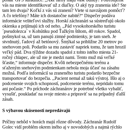
vás na mieste identifikovať už z diaľky. O aký typ zranenia ide? Ste
tam len dvaja? Koľkí z vás sú zranení? Viete si navzájom pomôcť?
A čo telefóny? Máte ich dostatočne nabité?“ Dispečer podáva
informácie veliteľovi služby. Horskí záchranári sa sústreďujú okolo
okienka a prijímajú ich od neho. ,,Pád vysokohorského turistu
´pseudolezca´ v Kohútiku pod Ťažkým štítom, 40 rokov. Spadol,
pošmykol sa, už tam panujú zimné podmienky, je tam sneh. Je
stvrdnutý, ľadový až betónový. Šmýkal sa približne 20 metrov po
snehovom poli. Podarilo sa mu zastaviť napriek tomu, že tam hrozil
veľký pád. Dva týždne dozadu spadol z tohto istého miesta 21-
ročný chlapec, ale už nie je medzi nami. Tento muž má veľké
šťastie,“ informuje dispečer. Kvôli nebezpečnému terénu a
sťaženým snehovým podmienkam nebola moja účasť na zásahu
možná. Podľa informácií sa zraneného turistu podarilo bezpečne
transportovať do bezpečia. ,,Pacient nemal až takú výstroj. Išlo aj o
podcenenie svojich schopností, podcenenie terénu, nepridalo tomu
ani počasie.“ Po príchode záchranárov je potrebné všetko vybaliť,
vysušiť, poukladať na svoje miesto a pripraviť sa na prípadný ďalší
zásah.
S výbavou skúsenosti nepredávajú
Príčiny nehôd v horách majú rôzne dôvody. Záchranár Rudolf
Golec vidí problém okrem iného aj v novodobých a najmä rýchlo