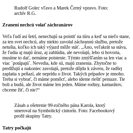
Rudolf Golec vľavo a Marek Černý vpravo. Foto:
archív R.G.
Zranení nechcú volať záchranárov
Veľa ľudí asi šetrí, nenechajú sa poistiť na túru a keď sa niečo stane,
za ten svet nechcú, aby niekto zavolal záchrannú službu, pretože
netušia, koľko ich taký výjazd môže stáť. ,,Áno, veľakrát sa stáva,
že ľudia aj majú úraz, aj zablúdia, ale nevolajú, lebo si hovoria,
musíme to dať, nemáme poistenie. Týmto zmýšľaním sa len viac a
viac ´potápajú´. Nevedia, kde sú, majú zranenia. Zbytočne to
predlžujú a nakoniec zavolajú, pretože dôjdu k záveru, že radšej
zaplatia x peňazí, ale neprídu o život. Takých prípadov je mnoho.
Treba si vybrať, či máme pomôcť, alebo ideme riešiť peniaze. Tie
boli a budú, ale život máme len jeden. Máme rodiny, kamarátov,
chceme žiť, či nie?“
Zásah a ošetrenie 99-ročného pána Karola, ktorý
smeroval na Symbolický cintorín. Foto: Facebookový
profil skupiny Tatry.
Tatry počkajú