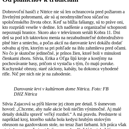
Dobrovoľní hasiči z Nitrice nie sú len ochrancovia pred požiarom a
živelnými pohromami, ale sú aj neodmysliteľnou súčasťou
spoločenského života obce. Keď sa blížia fašiangy, sú to práve oni,
kto rozprúdi veselie v dedine. Ich nadšenie a organizačné schopnosti
nepoznajú hranice. Skoro ako v televíznom seriáli Kobra 11. Dni
detí sa pod ich taktovkou menia na nezabudnuteľné dobrodružstvo
plné hier a smiechu, a počas akcií na darovanie krvi dokážu dodať
odvahu aj tým, ktorým sa pri pohľade na ihlu zahmlieva pred očami.
No čo je skutočne jedinečné, je prínos žien, ktoré boli v minulosti
členkami zboru. Silvia, Erika a Oľga šijú kroje a kostýmy na
pochovávanie basy, pričom si vystačia s tým, čo majú poruke.
Kuchynské obrusy, staré záclony, kabáty, ba dokonca vyhodené
rifle. Nič pre nich nie je na zahodenie.
Darovanie krvi v kultúrnom dome Nitrica. Foto: FB
DHZ Nitrica
Silvia Zajacová sa pýši hlavne jej citom pre detail. S úsmevom
hovorí: „Chceme, aby naše akcie boli niečím výnimočné. Aj malé
detaily dokážu spraviť veľký rozdiel.“ A má pravdu. Predstavte si
napríklad kroj, ktorého sukňa bola kedysi hrubým stolovým
obrusom na gazdovskom stole, no teraz žiari farbami. Ich práca však