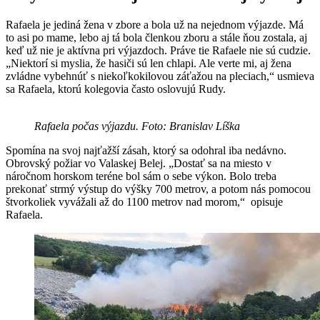
Rafaela je jediná žena v zbore a bola už na nejednom výjazde. Má
to asi po mame, lebo aj tá bola členkou zboru a stále ňou zostala, aj
keď už nie je aktívna pri výjazdoch. Práve tie Rafaele nie sú cudzie.
„Niektorí si myslia, že hasiči sú len chlapi. Ale verte mi, aj žena
zvládne vybehnúť s niekoľkokilovou záťažou na pleciach,“ usmieva
sa Rafaela, ktorú kolegovia často oslovujú Rudy.
Rafaela počas výjazdu. Foto: Branislav Líška
Spomína na svoj najťažší zásah, ktorý sa odohral iba nedávno.
Obrovský požiar vo Valaskej Belej. „Dostať sa na miesto v
náročnom horskom teréne bol sám o sebe výkon. Bolo treba
prekonať strmý výstup do výšky 700 metrov, a potom nás pomocou
štvorkoliek vyvážali až do 1100 metrov nad morom,“ opisuje
Rafaela.