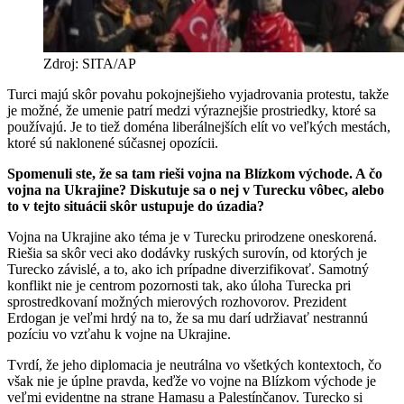
Zdroj: SITA/AP
Turci majú skôr povahu pokojnejšieho vyjadrovania protestu, takže
je možné, že umenie patrí medzi výraznejšie prostriedky, ktoré sa
používajú. Je to tiež doména liberálnejších elít vo veľkých mestách,
ktoré sú naklonené súčasnej opozícii.
Spomenuli ste, že sa tam rieši vojna na Blízkom východe. A čo
vojna na Ukrajine? Diskutuje sa o nej v Turecku vôbec, alebo
to v tejto situácii skôr ustupuje do úzadia?
Vojna na Ukrajine ako téma je v Turecku prirodzene oneskorená.
Riešia sa skôr veci ako dodávky ruských surovín, od ktorých je
Turecko závislé, a to, ako ich prípadne diverzifikovať. Samotný
konflikt nie je centrom pozornosti tak, ako úloha Turecka pri
sprostredkovaní možných mierových rozhovorov. Prezident
Erdogan je veľmi hrdý na to, že sa mu darí udržiavať nestrannú
pozíciu vo vzťahu k vojne na Ukrajine.
Tvrdí, že jeho diplomacia je neutrálna vo všetkých kontextoch, čo
však nie je úplne pravda, keďže vo vojne na Blízkom východe je
veľmi evidentne na strane Hamasu a Palestínčanov. Turecko si