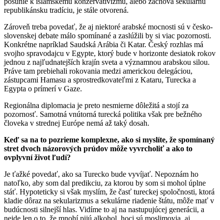
posunie k islamskému konzervativizmu, alebo zachová sekulárnu
republikánsku tradíciu, je stále otvorená.
Zároveň treba povedať, že aj niektoré arabské mocnosti sú v česko-
slovenskej debate málo spomínané a zaslúžili by si viac pozornosti.
Konkrétne napríklad Saudská Arábia či Katar. Český rozhlas má
svojho spravodajcu v Egypte, ktorý bude v horizonte desiatok rokov
jednou z najľudnatejších krajín sveta a významnou arabskou silou.
Práve tam prebiehali rokovania medzi americkou delegáciou,
zástupcami Hamasu a sprostredkovateľmi z Kataru, Turecka a
Egypta o prímerí v Gaze.
Regionálna diplomacia je preto nesmierne dôležitá a stojí za
pozornosť. Samotná vnútorná turecká politika však pre bežného
človeka v strednej Európe nemá až taký dosah.
Keď sa na to pozrieme komplexne, ako si myslíte, že spomínaný
stret dvoch názorových prúdov môže vyvrcholiť a ako to
ovplyvní život ľudí?
Je ťažké povedať, ako sa Turecko bude vyvíjať. Nepoznám ho
natoľko, aby som dal predikciu, za ktorou by som si mohol úplne
stáť. Hypoteticky si však myslím, že časť tureckej spoločnosti, ktorá
kladie dôraz na sekularizmus a sekulárne riadenie štátu, môže mať v
budúcnosti silnejší hlas. Vidíme to aj na nastupujúcej generácii, a
nejde len o to, že mnohí pijú alkohol, hoci sú moslimovia, aj