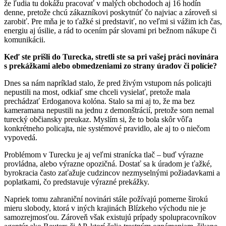
že ľudia tu dokážu pracovať v malých obchodoch aj 16 hodín
denne, pretože chcú zákazníkovi poskytnúť čo najviac a zároveň si
zarobiť. Pre mňa je to ťažké si predstaviť, no veľmi si vážim ich čas,
energiu aj úsilie, a rád to ocením pár slovami pri bežnom nákupe či
komunikácii.
Keď ste prišli do Turecka, stretli ste sa pri vašej práci novinára
s prekážkami alebo obmedzeniami zo strany úradov či polície?
Dnes sa nám napríklad stalo, že pred živým vstupom nás policajti
nepustili na most, odkiaľ sme chceli vysielať, pretože mala
prechádzať Erdoganova kolóna. Stalo sa mi aj to, že ma bez
kameramana nepustili na jednu z demonštrácií, pretože som nemal
turecký občiansky preukaz. Myslím si, že to bola skôr vôľa
konkrétneho policajta, nie systémové pravidlo, ale aj to o niečom
vypovedá.
Problémom v Turecku je aj veľmi stranícka tlač – buď výrazne
provládna, alebo výrazne opozičná. Dostať sa k úradom je ťažké,
byrokracia často zaťažuje cudzincov nezmyselnými požiadavkami a
poplatkami, čo predstavuje výrazné prekážky.
Napriek tomu zahraniční novinári stále požívajú pomerne širokú
mieru slobody, ktorá v iných krajinách Blízkeho východu nie je
samozrejmosťou. Zároveň však existujú prípady spolupracovníkov