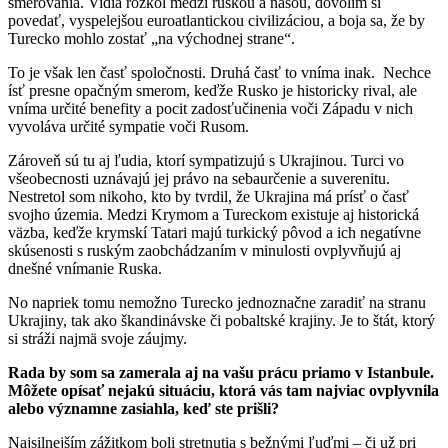
smerovania. Vidia rozkol medzi ruskou a našou, dovolím si
povedať, vyspelejšou euroatlantickou civilizáciou, a boja sa, že by
Turecko mohlo zostať „na východnej strane“.
To je však len časť spoločnosti. Druhá časť to vníma inak. Nechce
ísť presne opačným smerom, keďže Rusko je historicky rival, ale
vníma určité benefity a pocit zadosťučinenia voči Západu v nich
vyvoláva určité sympatie voči Rusom.
Zároveň sú tu aj ľudia, ktorí sympatizujú s Ukrajinou. Turci vo
všeobecnosti uznávajú jej právo na sebaurčenie a suverenitu.
Nestretol som nikoho, kto by tvrdil, že Ukrajina má prísť o časť
svojho územia. Medzi Krymom a Tureckom existuje aj historická
väzba, keďže krymskí Tatari majú turkický pôvod a ich negatívne
skúsenosti s ruským zaobchádzaním v minulosti ovplyvňujú aj
dnešné vnímanie Ruska.
No napriek tomu nemožno Turecko jednoznačne zaradiť na stranu
Ukrajiny, tak ako škandinávske či pobaltské krajiny. Je to štát, ktorý
si stráži najmä svoje záujmy.
Rada by som sa zamerala aj na vašu prácu priamo v Istanbule.
Môžete opísať nejakú situáciu, ktorá vás tam najviac ovplyvnila
alebo významne zasiahla, keď ste prišli?
Najsilnejším zážitkom boli stretnutia s bežnými ľuďmi – či už pri