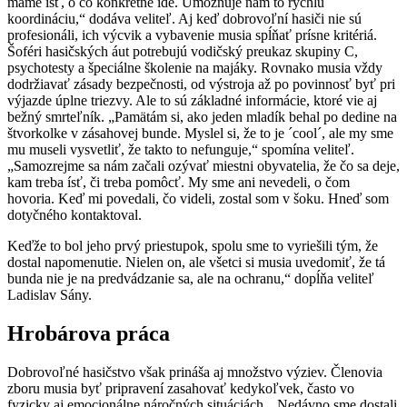
máme ísť, o čo konkrétne ide. Umožňuje nám to rýchlu
koordináciu,“ dodáva veliteľ. Aj keď dobrovoľní hasiči nie sú
profesionáli, ich výcvik a vybavenie musia spĺňať prísne kritériá.
Šoféri hasičských áut potrebujú vodičský preukaz skupiny C,
psychotesty a špeciálne školenie na majáky. Rovnako musia vždy
dodržiavať zásady bezpečnosti, od výstroja až po povinnosť byť pri
výjazde úplne triezvy. Ale to sú základné informácie, ktoré vie aj
bežný smrteľník. „Pamätám si, ako jeden mladík behal po dedine na
štvorkolke v zásahovej bunde. Myslel si, že to je ´cool´, ale my sme
mu museli vysvetliť, že takto to nefunguje,“ spomína veliteľ.
„Samozrejme sa nám začali ozývať miestni obyvatelia, že čo sa deje,
kam treba ísť, či treba pomôcť. My sme ani nevedeli, o čom
hovoria. Keď mi povedali, čo videli, zostal som v šoku. Hneď som
dotyčného kontaktoval.
Keďže to bol jeho prvý priestupok, spolu sme to vyriešili tým, že
dostal napomenutie. Nielen on, ale všetci si musia uvedomiť, že tá
bunda nie je na predvádzanie sa, ale na ochranu,“ dopĺňa veliteľ
Ladislav Sány.
Hrobárova práca
Dobrovoľné hasičstvo však prináša aj množstvo výziev. Členovia
zboru musia byť pripravení zasahovať kedykoľvek, často vo
fyzicky aj emocionálne náročných situáciách. „Nedávno sme dostali