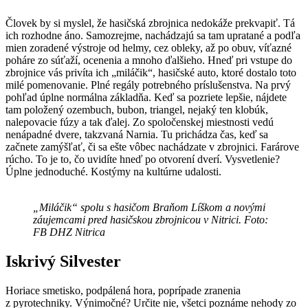
Človek by si myslel, že hasičská zbrojnica nedokáže prekvapiť. Tá
ich rozhodne áno. Samozrejme, nachádzajú sa tam upratané a podľa
mien zoradené výstroje od helmy, cez obleky, až po obuv, víťazné
poháre zo súťaží, ocenenia a mnoho ďalšieho. Hneď pri vstupe do
zbrojnice vás privíta ich „miláčik“, hasičské auto, ktoré dostalo toto
milé pomenovanie. Plné regály potrebného príslušenstva. Na prvý
pohľad úplne normálna základňa. Keď sa pozriete lepšie, nájdete
tam položený ozembuch, bubon, triangel, nejaký ten klobúk,
nalepovacie fúzy a tak ďalej. Zo spoločenskej miestnosti vedú
nenápadné dvere, takzvaná Narnia. Tu prichádza čas, keď sa
začnete zamýšľať, či sa ešte vôbec nachádzate v zbrojnici. Farárove
rúcho. To je to, čo uvidíte hneď po otvorení dverí. Vysvetlenie?
Úplne jednoduché. Kostýmy na kultúrne udalosti.
„Miláčik“ spolu s hasičom Braňom Líškom a novými
záujemcami pred hasičskou zbrojnicou v Nitrici. Foto:
FB DHZ Nitrica
Iskrivý Silvester
Horiace smetisko, podpálená hora, poprípade zranenia
z pyrotechniky. Výnimočné? Určite nie, všetci poznáme nehody zo