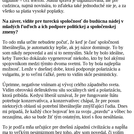
digitálne – cez telefón. Štátna správa je digitalizovaná, ale pre
cudzinca, najmä novinára, to zďaleka také jednoduché nie je, a za
všetko sa platia vysoké poplatky.
Na záver, vidíte pre tureckú spoločnosť do budúcna nádej v
mladých ľuďoch a ich podpore politickej a spoločenskej
zmeny?
To odo mňa určite nebudete počuť, že keď je časť spoločnosti
liberálnejšia, je automaticky lepšie, ak jej názor dominuje. To by
som nikdy nepovedal a ani si to nemyslím. Skôr by bolo ideálne,
keby Turecko dokázalo vygenerovať niekoho, kto by bol akýmsi
spojovníkom medzi týmito dvoma svetmi. To by bola najlepšia
možnosť. Lenže v dnešnej dobe, ktorá podporuje polarizáciu a
vulgaritu, je to veľmi ťažké, preto to vidím skôr pesimisticky.
Úprimne, negatívne vnímam aj vývoj celého západného sveta.
Vidím obrovskú deštruktívnu silu sociálnych sietí a polarizáciu,
ktorá pribúda. Kedysi liberál uznával, že pre fungovanie štátu
potrebuje konzervatívca, a konzervatívec chápal, že pre posun
niektorých oblastí sú potrební liberálnejšie zmýšľajúci ľudia. Dnes
mi pripadá, že každý chce bojovať len za svoju „pravdu“ a vôbec ho
nezaujíma, ako sa bude žiť tým ostatným, ktorí s ňou nesúhlasia.
To je podľa mňa určujúce pre dnešnú západnú civilizáciu a napĺňa
ma to veľkým pesimizmom bez toho, aby som povedal, či volím