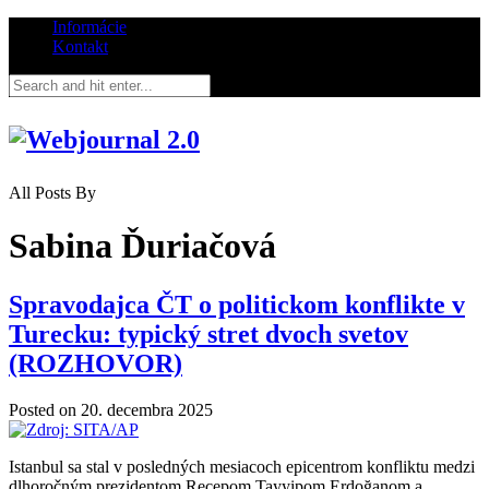
Informácie
Kontakt
All Posts By
Sabina Ďuriačová
Spravodajca ČT o politickom konflikte v
Turecku: typický stret dvoch svetov
(ROZHOVOR)
Posted on
20. decembra 2025
Istanbul sa stal v posledných mesiacoch epicentrom konfliktu medzi
dlhoročným prezidentom Recepom Tayyipom Erdoğanom a