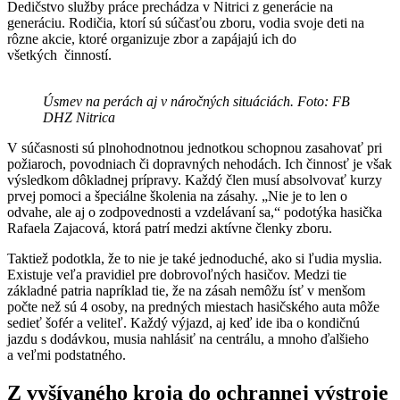
Dedičstvo služby práce prechádza v Nitrici z generácie na
generáciu. Rodičia, ktorí sú súčasťou zboru, vodia svoje deti na
rôzne akcie, ktoré organizuje zbor a zapájajú ich do
všetkých činností.
Úsmev na perách aj v náročných situáciách. Foto: FB
DHZ Nitrica
V súčasnosti sú plnohodnotnou jednotkou schopnou zasahovať pri
požiaroch, povodniach či dopravných nehodách. Ich činnosť je však
výsledkom dôkladnej prípravy. Každý člen musí absolvovať kurzy
prvej pomoci a špeciálne školenia na zásahy. „Nie je to len o
odvahe, ale aj o zodpovednosti a vzdelávaní sa,“ podotýka hasička
Rafaela Zajacová, ktorá patrí medzi aktívne členky zboru.
Taktiež podotkla, že to nie je také jednoduché, ako si ľudia myslia.
Existuje veľa pravidiel pre dobrovoľných hasičov. Medzi tie
základné patria napríklad tie, že na zásah nemôžu ísť v menšom
počte než sú 4 osoby, na predných miestach hasičského auta môže
sedieť šofér a veliteľ. Každý výjazd, aj keď ide iba o kondičnú
jazdu s dodávkou, musia nahlásiť na centrálu, a mnoho ďalšieho
a veľmi podstatného.
Z vyšívaného kroja do ochrannej výstroje