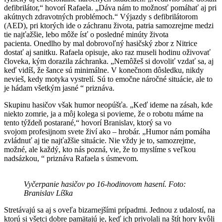
defibrilátor,“ hovorí Rafaela. „Dáva nám to možnosť pomáhať aj pri
akútnych zdravotných problémoch.“ Výjazdy s defibrilátorom
(AED), pri ktorých ide o záchranu života, patria samozrejme medzi
tie najťažšie, lebo môže ísť o posledné minúty života
pacienta. Onedlho by mal dobrovoľný hasičský zbor z Nitrice
dostať aj sanitku. Rafaela opisuje, ako raz museli hodinu oživovať
človeka, kým dorazila záchranka. „Nemôžeš si dovoliť vzdať sa, aj
keď vidíš, že šance sú minimálne. V konečnom dôsledku, nikdy
nevieš, kedy motyka vystrelí. Sú to emočne náročné situácie, ale to
je hádam všetkým jasné “ priznáva.
Skupinu hasičov však humor neopúšťa. „Keď ideme na zásah, kde
niekto zomrie, ja a môj kolega si povieme, že o robotu máme na
tento týždeň postarané,“ hovorí Branislav, ktorý sa vo
svojom profesijnom svete živí ako – hrobár. „Humor nám pomáha
zvládnuť aj tie najťažšie situácie. Nie vždy je to, samozrejme,
možné, ale každý, kto nás pozná, vie, že to myslíme s veľkou
nadsázkou, “ priznáva Rafaela s úsmevom.
Vyčerpanie hasičov po 16-hodinovom hasení. Foto:
Branislav Líška
Stretávajú sa aj s oveľa bizarnejšími prípadmi. Jednou z udalostí, na
ktorú si všetci dobre pamätajú je, keď ich privolali na štít hory kvôli