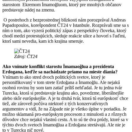
starostom Ekremom İmamoğluom, ktorý pre mnohých občanov
predstavuje nádej na zmenu.
O postrehoch z bezprostrednej blízkosti nám porozprával Andreas
Papadopoulos, korešpondent ČT24 v Istanbule. Rozprávali sme sa s
ním o tom, ako vyzerá politický zápas z perspektívy človeka, ktorý
chodí medzi protestujúcich, sleduje reakcie ulice a hovorí s ľuďmi,
ktorí sami nevedia, kam ich krajina smeruje.
Zdroj: ČT24
Ako vnímate konflikt starostu İmamaoğlua a prezidenta
Erdogana, keďže sa nachádzate priamo na mieste diania?
Vnímam to ako stred dvoch politických svetov, ktorý je
personifikovaný v tom strete Erdoğana a İmamoğlu. Ale nejakú
osobnú rovinu by som tam zatiaľ príliš nehľadal. Je tu jedna tvár
Turecka, ktorá si predstavuje krajinu ako, povedzme, liberálnejšie
alebo skôr európskejšie. A je tu druhá tvár, ktorá tú európskosť chce
tiež, ale zároveň počúva niektoré z tých konzervatívnych
argumentov a vidí, že na Západe nie je všetko úplne v poriadku. Je
možno sklamaná pro-európskym procesom z minulosti a z rôznych
dôvodov chce nejakú vlastnú cestu. A to sú tie dva prúdy, ktoré sa v
týchto dvoch svetoch İmamoğlua a Erdoğana stretávajú. Ale nie je
to v Turecku nič nové.