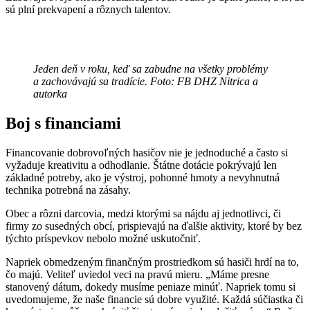
sú plní prekvapení a rôznych talentov.
Jeden deň v roku, keď sa zabudne na všetky problémy
a zachovávajú sa tradície. Foto: FB DHZ Nitrica a
autorka
Boj s financiami
Financovanie dobrovoľných hasičov nie je jednoduché a často si
vyžaduje kreativitu a odhodlanie. Štátne dotácie pokrývajú len
základné potreby, ako je výstroj, pohonné hmoty a nevyhnutná
technika potrebná na zásahy.
Obec a rôzni darcovia, medzi ktorými sa nájdu aj jednotlivci, či
firmy zo susedných obcí, prispievajú na ďalšie aktivity, ktoré by bez
týchto príspevkov nebolo možné uskutočniť.
Napriek obmedzeným finančným prostriedkom sú hasiči hrdí na to,
čo majú. Veliteľ uviedol veci na pravú mieru. „Máme presne
stanovený dátum, dokedy musíme peniaze minúť. Napriek tomu si
uvedomujeme, že naše financie sú dobre využité. Každá súčiastka či