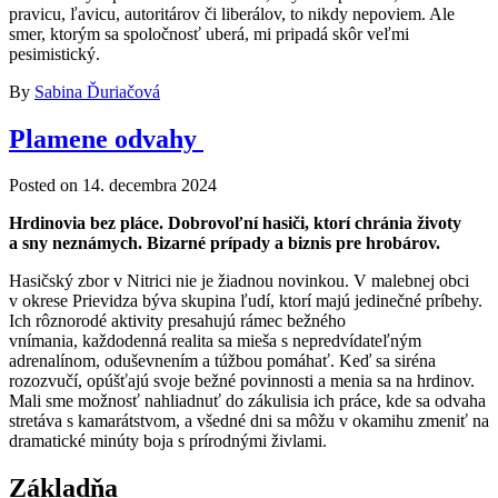
pravicu, ľavicu, autoritárov či liberálov, to nikdy nepoviem. Ale
smer, ktorým sa spoločnosť uberá, mi pripadá skôr veľmi
pesimistický.
By
Sabina Ďuriačová
Plamene odvahy
Posted on
14. decembra 2024
Hrdinovia bez pláce. Dobrovoľní hasiči, ktorí chránia životy
a sny neznámych. Bizarné prípady a biznis pre hrobárov.
Hasičský zbor v Nitrici nie je žiadnou novinkou. V malebnej obci
v okrese Prievidza býva skupina ľudí, ktorí majú jedinečné príbehy.
Ich rôznorodé aktivity presahujú rámec bežného
vnímania, každodenná realita sa mieša s nepredvídateľným
adrenalínom, oduševnením a túžbou pomáhať. Keď sa siréna
rozozvučí, opúšťajú svoje bežné povinnosti a menia sa na hrdinov.
Mali sme možnosť nahliadnuť do zákulisia ich práce, kde sa odvaha
stretáva s kamarátstvom, a všedné dni sa môžu v okamihu zmeniť na
dramatické minúty boja s prírodnými živlami.
Základňa