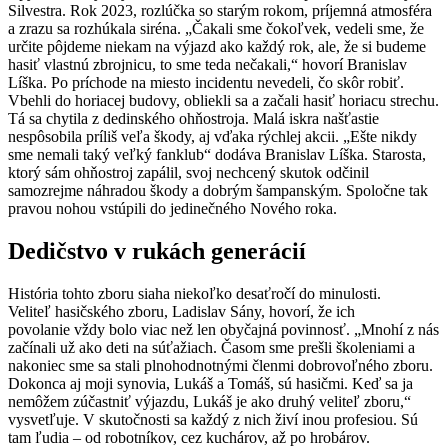
Silvestra. Rok 2023, rozlúčka so starým rokom, príjemná atmosféra
a zrazu sa rozhúkala siréna. „Čakali sme čokoľvek, vedeli sme, že
určite pôjdeme niekam na výjazd ako každý rok, ale, že si budeme
hasiť vlastnú zbrojnicu, to sme teda nečakali,“ hovorí Branislav
Líška. Po príchode na miesto incidentu nevedeli, čo skôr robiť.
Vbehli do horiacej budovy, obliekli sa a začali hasiť horiacu strechu.
Tá sa chytila z dedinského ohňostroja. Malá iskra našťastie
nespôsobila príliš veľa škody, aj vďaka rýchlej akcii. „Ešte nikdy
sme nemali taký veľký fanklub“ dodáva Branislav Líška. Starosta,
ktorý sám ohňostroj zapálil, svoj nechcený skutok odčinil
samozrejme náhradou škody a dobrým šampanským. Spoločne tak
pravou nohou vstúpili do jedinečného Nového roka.
Dedičstvo v rukách generácií
História tohto zboru siaha niekoľko desaťročí do minulosti.
Veliteľ hasičského zboru, Ladislav Sány, hovorí, že ich
povolanie vždy bolo viac než len obyčajná povinnosť. „Mnohí z nás
začínali už ako deti na súťažiach. Časom sme prešli školeniami a
nakoniec sme sa stali plnohodnotnými členmi dobrovoľného zboru.
Dokonca aj moji synovia, Lukáš a Tomáš, sú hasičmi. Keď sa ja
nemôžem zúčastniť výjazdu, Lukáš je ako druhý veliteľ zboru,“
vysvetľuje. V skutočnosti sa každý z nich živí inou profesiou. Sú
tam ľudia – od robotníkov, cez kuchárov, až po hrobárov.