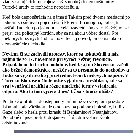
viac zasahujúcich policajtov než samotných demonštrantov.
Turecké úrady to rozhodne nepodceňujú.
Keď bola demonštrácia na námestí Taksim pred dvoma mesiacmi po
jednom zo súdnych pojednávaní Ekrema İmamoğlua, policajti
púšťali ľudí dnu po jednom na celé uzavreté námestie. Každý musel
prejsť cez policajný kordón, aby sa na akciu vôbec dostal. Pre
niektorých bežných ľudí to môže byť aj dôvod, prečo na takéto
demonštrácie nechodia.
Neviem, či ste zachytili protesty, ktoré sa uskutočnili u nás,
najmä tie zo 17. novembra pri výročí Nežnej revolúcie.
Pripadalo mi to trochu podobné, keďže aj na Slovensku začali
ako bežné demonštrácie, neskôr sa to presunulo do pochodov a
ľudia sa vyjadrovali aj prostredníctvom kriedových nápisov. V
Turecku išlo zase o študentské vyjadrenia nesúhlasu, kde sa
vraj využívali graffiti a rôzne umelecké formy vyjadrenia
odporu. Ako to tam vyzerá dnes? Už sa situácia utíšila?
Politické graffiti sú do istej miery prítomné vo verejnom priestore
Istanbulu, ale väčšinou ide o odkazy na podporu Palestíny, ľudí v
Gaze alebo o heslá proti Izraelu či Benjaminovi Netanjahuovi.
Podobné nápisy proti Erdoganovi sú úradmi veľmi rýchlo
odstraňované.