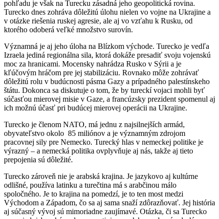
pohľadu je však na Turecku zásadná jeho geopolitická rovina.
Turecko dnes zohráva dôležitú úlohu nielen vo vojne na Ukrajine a
v otázke riešenia ruskej agresie, ale aj vo vzťahu k Rusku, od
ktorého odoberá veľké množstvo surovín.
Významná je aj jeho úloha na Blízkom východe. Turecko je vedľa
Izraela jediná regionálna sila, ktorá dokáže presadiť svoju vojenskú
moc za hranicami. Mocensky nahrádza Rusko v Sýrii a je
kľúčovým hráčom pre jej stabilizáciu. Rovnako môže zohrávať
dôležitú rolu v budúcnosti pásma Gazy a prípadného palestínskeho
štátu. Dokonca sa diskutuje o tom, že by tureckí vojaci mohli byť
súčasťou mierovej misie v Gaze, a francúzsky prezident spomenul aj
ich možnú účasť pri budúcej mierovej operácii na Ukrajine.
Turecko je členom NATO, má jednu z najsilnejších armád,
obyvateľstvo okolo 85 miliónov a je významným zdrojom
pracovnej sily pre Nemecko. Turecký hlas v nemeckej politike je
výrazný – a nemecká politika ovplyvňuje aj nás, takže aj tieto
prepojenia sú dôležité.
Turecko zároveň nie je arabská krajina. Je jazykovo aj kultúrne
odlišné, používa latinku a turečtina má s arabčinou málo
spoločného. Je to krajina na pomedzí, je to ten most medzi
Východom a Západom, čo sa aj sama snaží zdôrazňovať. Jej história
aj súčasný vývoj sú mimoriadne zaujímavé. Otázka, či sa Turecko