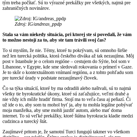
tým treba počítať. Sú to výrazné prekážky pre všetkých, najmä pre
zahraničných novinárov.
Zdroj: IG/andreas_ppdp
Stala sa vám niekedy situácia, pri ktorej ste si povedali, že vám
to možno nestojí za to, aby ste tam trávili svoj čas?
To si myslím, že nie. Témy, ktoré tu pokrývam, sú omnoho širšie
než len turecká politika, ktorá českého diváka až tak nezaujíma. Môj
post v Istanbule je o celom regióne – cestujem do Sýrie, bol som v
Libanone, v Egypte, kde sme sledovali rokovania o prímerí v Gaze.
Je to skôr o kontextuálnom vnímaní regiónu, a z tohto pohľadu som
pre turecké úrady v podstate nezaujímavý človek.
Čo sa týka situácií, ktoré by ma odradili alebo naštvali, sú to najmä
všetky tie byrokratické úkony, ktoré sú zaťažujúce, veľmi drahé a
nie vždy ich môže hradiť firma. Stojí ma to veľa času aj peňazí. Či
už ide o to, aby som tu mohol byť ja, aby tu mohla legálne pobývať
moja manželka, aby sme mohli jazdiť autom, alebo mať doma
internet. To sú veľké prekážky, ktoré štátna byrokracia kladie medzi
cudzinca a turecký štát.
Zaujímavé pritom je, že samotní Turci fungujú takmer vo všetkom