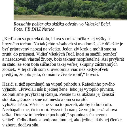
Rozsiahly požiar ako skúška odvahy vo Valaskej Belej.
Foto: FB DHZ Nitrica
„Keď som sa pozrela dolu, hlava sa mi zatočila z tej výšky a
hrozného terénu. Na takýchto zásahoch si uvedomíš, aké dôležité je
byť pripravený naozaj na všetko. Jeden zlý krok a mohli sme sa
zrútiť do priepasti. Vidieť všetkých ľudí, ktorí sa snažili pomôcť
a nasadzovali vlastné životy, bolo takmer neopísateľné. Asi prvýkrát
sa stalo, že som bola súčasťou takej veľkej skupiny záchranných
zložiek. V tej chvíli som si uvedomila viac než kedykoľvek
predtým, že toto je to, čo mám v živote robiť,“ hovorí.
Hasiči si tiež spomínajú na vtipnú príhodu z Rafaelinho prvého
výjazdu. „Privolali nás k jednej žene, lebo jej vytopilo pivnicu.
Zobrali sme prvýkrát aj Rafaju. Presne tu sa ukázala jej ženská
stránka. „Dorazili sme na miesto a ona si na stôl
vyložila tašku. Všetci sme sa na to pozreli, akoby to bolo ufo.
Nechápali sme, čo to robí. Vysvetlila nám, že vraj to je zásahová
taška. Doteraz to nevieme pochopiť,” spomína s úsmevom
veliteľ. Odhodlanie a podpora tímu jej, ako jedinej aktívnej členke
v zbore, dodáva silu.