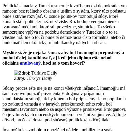
Politická situácia v Turecku smeruje k voľbe medzi demokratickým
rámcom bez reálneho obsahu a úsilím o systém, ktorý túto podstatu
bude aktívne rozvíjať. O osude politikov rozhodujú súdy, ktoré
konajú skôr politicky než nezávisle. Rozhoduje verejná mienka
tvarovaná médiami, ktoré sú, povedzme, stranícke. To všetko
samozrejme vplýva na podobu demokracie v Turecku a o to sa
vlastne hrá. Ide o to, či bude tá demokracia čisto formálna, alebo či
bude mať demokratický, republikánsky nádych a obsah.
Myslíte si, že je nejaká šanca, aby bol Imamoglu prepustený a
mohol ďalej kandidovať, aj keď jeho diplom ešte nebol
oficiálne
anulovaný
, hoci sa o tom hovorí?
Zdroj: Türkiye Daily
Súdny proces ešte nie je na konci všetkých inštancií. İmamoğlu má
šancu znovu poraziť prezidenta Erdogana v prípadnom
kandidátskom súboji, ak by k nemu bol pripustený. Jeho popularita
po zatknutí vzrástla a v jarných prieskumoch tohto roku bol
miestami favoritom alebo sa aspoň výrazne približoval Erdoganovi,
čo je v tureckých mocenských pomeroch veľmi zaujímavé. Aj to je
dôvod, prečo sa dostal pod súčasný politicko-justičný tlak.
İmamoğlu je symbolom opozičnej nádeje, mobilizuje a spája