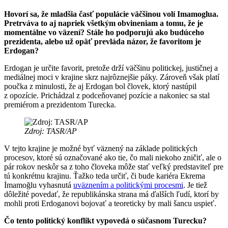
Hovorí sa, že mladšia časť populácie väčšinou volí Imamoglua.
Pretrváva to aj napriek všetkým obvineniam a tomu, že je
momentálne vo väzení? Stále ho podporujú ako budúceho
prezidenta, alebo už opäť prevláda názor, že favoritom je
Erdogan?
Erdogan je určite favorit, pretože drží väčšinu politickej, justičnej a
mediálnej moci v krajine skrz najrôznejšie páky. Zároveň však platí
poučka z minulosti, že aj Erdogan bol človek, ktorý nastúpil
z opozície. Prichádzal z podceňovanej pozície a nakoniec sa stal
premiérom a prezidentom Turecka.
Zdroj: TASR/AP
V tejto krajine je možné byť väznený na základe politických
procesov, ktoré sú označované ako tie, čo mali niekoho zničiť, ale o
pár rokov neskôr sa z toho človeka môže stať veľký predstaviteľ pre
tú konkrétnu krajinu. Ťažko teda určiť, či bude kariéra Ekrema
İmamoğlu vyhasnutá
uväznením a politickými procesmi
. Je tiež
dôležité povedať, že republikánska strana má ďalších ľudí, ktorí by
mohli proti Erdoganovi bojovať a teoreticky by mali šancu uspieť.
Čo tento politický konflikt vypovedá o súčasnom Turecku?