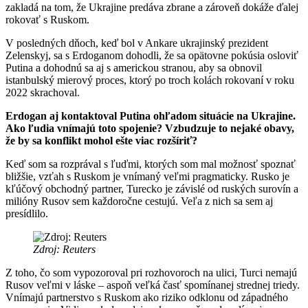
zakladá na tom, že Ukrajine predáva zbrane a zároveň dokáže ďalej
rokovať s Ruskom.
V posledných dňoch, keď bol v Ankare ukrajinský prezident
Zelenskyj, sa s Erdoganom dohodli, že sa opätovne pokúsia osloviť
Putina a dohodnú sa aj s americkou stranou, aby sa obnovil
istanbulský mierový proces, ktorý po troch kolách rokovaní v roku
2022 skrachoval.
Erdogan aj kontaktoval Putina ohľadom situácie na Ukrajine.
Ako ľudia vnímajú toto spojenie? Vzbudzuje to nejaké obavy,
že by sa konflikt mohol ešte viac rozšíriť?
Keď som sa rozprával s ľuďmi, ktorých som mal možnosť spoznať
bližšie, vzťah s Ruskom je vnímaný veľmi pragmaticky. Rusko je
kľúčový obchodný partner, Turecko je závislé od ruských surovín a
milióny Rusov sem každoročne cestujú. Veľa z nich sa sem aj
presídlilo.
Zdroj: Reuters
Z toho, čo som vypozoroval pri rozhovoroch na ulici, Turci nemajú
Rusov veľmi v láske – aspoň veľká časť spomínanej strednej triedy.
Vnímajú partnerstvo s Ruskom ako riziko odklonu od západného