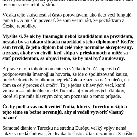
by som sa nestretol už skôr.
Vďaka tejto skúsenosti si často porovnávam, ako tieto veci fungujú
tam a tu. A musím povedať, že som veľmi rád, že pochádzam z
Českej republiky.
Myslíte si, že ak by Imamoglu nebol kandidátom na prezidenta,
nestala by sa takáto situácia napríklad s jeho diplomom? Keďže
sám tvrdil, že jeho diplom bol celé roky normálne akceptovaný,
a zrazu, akoby vo chvíli, keď stúpa v prieskumoch a môže sa
stať prezidentom, sa objaví téma, že by mal byť anulovaný.
A práve okolo tohoto momentu sa všetko točí. Zástupcovia či
podporovatelia İmamoğlua hovoria, že ide o spolitizovanú kauzu,
pretože dovtedy to nikomu neprekážalo a zrazu sa našlo niečo, na
čom sa celý proces dá otočiť. To je jedna z hlavných vecí, ktorú
vnímam — minimálne medzi ľuďmi a aj z novinových článkov,
ktoré sú pre mňa hlavným zdrojom poznania o tomto prípade.
Čo by podľa vás mali vedieť ľudia, ktorí v Turecku nežijú a
tejto téme sa bežne nevenujú, aby si vedeli vytvoriť vlastný
názor?
Samotné dianie v Turecku na strednú Európu veľký vplyv nemá,
takže sa nedá čudovať, že diváka to často až tak nezaujíma. Z nášho