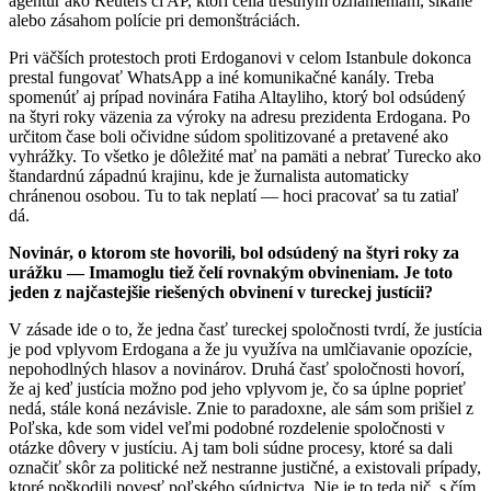
agentúr ako Reuters či AP, ktorí čelia trestným oznámeniam, šikane
alebo zásahom polície pri demonštráciách.
Pri väčších protestoch proti Erdoganovi v celom Istanbule dokonca
prestal fungovať WhatsApp a iné komunikačné kanály. Treba
spomenúť aj prípad novinára Fatiha Altayliho, ktorý bol odsúdený
na štyri roky väzenia za výroky na adresu prezidenta Erdogana. Po
určitom čase boli očividne súdom spolitizované a pretavené ako
vyhrážky. To všetko je dôležité mať na pamäti a nebrať Turecko ako
štandardnú západnú krajinu, kde je žurnalista automaticky
chránenou osobou. Tu to tak neplatí — hoci pracovať sa tu zatiaľ
dá.
Novinár, o ktorom ste hovorili, bol odsúdený na štyri roky za
urážku — Imamoglu tiež čelí rovnakým obvineniam. Je toto
jeden z najčastejšie riešených obvinení v tureckej justícii?
V zásade ide o to, že jedna časť tureckej spoločnosti tvrdí, že justícia
je pod vplyvom Erdogana a že ju využíva na umlčiavanie opozície,
nepohodlných hlasov a novinárov. Druhá časť spoločnosti hovorí,
že aj keď justícia možno pod jeho vplyvom je, čo sa úplne poprieť
nedá, stále koná nezávisle. Znie to paradoxne, ale sám som prišiel z
Poľska, kde som videl veľmi podobné rozdelenie spoločnosti v
otázke dôvery v justíciu. Aj tam boli súdne procesy, ktoré sa dali
označiť skôr za politické než nestranne justičné, a existovali prípady,
ktoré poškodili povesť poľského súdnictva. Nie je to teda nič, s čím