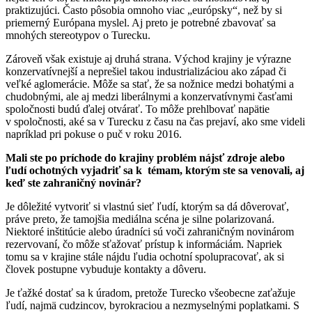
praktizujúci. Často pôsobia omnoho viac „európsky“, než by si
priemerný Európana myslel. Aj preto je potrebné zbavovať sa
mnohých stereotypov o Turecku.
Zároveň však existuje aj druhá strana. Východ krajiny je výrazne
konzervatívnejší a neprešiel takou industrializáciou ako západ či
veľké aglomerácie. Môže sa stať, že sa nožnice medzi bohatými a
chudobnými, ale aj medzi liberálnymi a konzervatívnymi časťami
spoločnosti budú ďalej otvárať. To môže prehlbovať napätie
v spoločnosti, aké sa v Turecku z času na čas prejaví, ako sme videli
napríklad pri pokuse o puč v roku 2016.
Mali ste po príchode do krajiny problém nájsť zdroje alebo
ľudí ochotných vyjadriť sa k témam, ktorým ste sa venovali, aj
keď ste zahraničný novinár?
Je dôležité vytvoriť si vlastnú sieť ľudí, ktorým sa dá dôverovať,
práve preto, že tamojšia mediálna scéna je silne polarizovaná.
Niektoré inštitúcie alebo úradníci sú voči zahraničným novinárom
rezervovaní, čo môže sťažovať prístup k informáciám. Napriek
tomu sa v krajine stále nájdu ľudia ochotní spolupracovať, ak si
človek postupne vybuduje kontakty a dôveru.
Je ťažké dostať sa k úradom, pretože Turecko všeobecne zaťažuje
ľudí, najmä cudzincov, byrokraciou a nezmyselnými poplatkami. S