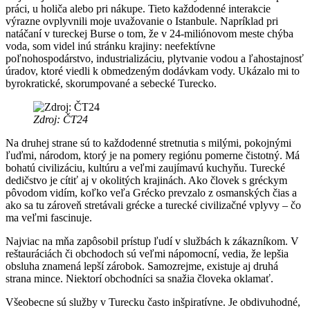
práci, u holiča alebo pri nákupe. Tieto každodenné interakcie
výrazne ovplyvnili moje uvažovanie o Istanbule. Napríklad pri
natáčaní v tureckej Burse o tom, že v 24-miliónovom meste chýba
voda, som videl inú stránku krajiny: neefektívne
poľnohospodárstvo, industrializáciu, plytvanie vodou a ľahostajnosť
úradov, ktoré viedli k obmedzeným dodávkam vody. Ukázalo mi to
byrokratické, skorumpované a sebecké Turecko.
Zdroj: ČT24
Na druhej strane sú to každodenné stretnutia s milými, pokojnými
ľuďmi, národom, ktorý je na pomery regiónu pomerne čistotný. Má
bohatú civilizáciu, kultúru a veľmi zaujímavú kuchyňu. Turecké
dedičstvo je cítiť aj v okolitých krajinách. Ako človek s gréckym
pôvodom vidím, koľko veľa Grécko prevzalo z osmanských čias a
ako sa tu zároveň stretávali grécke a turecké civilizačné vplyvy – čo
ma veľmi fascinuje.
Najviac na mňa zapôsobil prístup ľudí v službách k zákazníkom. V
reštauráciách či obchodoch sú veľmi nápomocní, vedia, že lepšia
obsluha znamená lepší zárobok. Samozrejme, existuje aj druhá
strana mince. Niektorí obchodníci sa snažia človeka oklamať.
Všeobecne sú služby v Turecku často inšpiratívne. Je obdivuhodné,