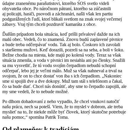
údajne zranenému parašutistovi, ktorého SOS svetlo videli
obyvatelia obce. Po náročnom pátraní, ktorého sa zúčastnili
aj policajti, hasiči, psovodi a záchranári, našli však len partiu
podgurážených ľudí, ktorí blikali svetlom na znak svojej večernej
zábavy. Vraj tým chceli pozdraviť kamaráta z obce.
Ďalším prípadom bola situácia, keď prišli prívalové dažde na ich
malú obec. Vedeli, čo to znamená. Znovu budú zaplavené pivnice
a bude treba odčerpávať vodu. Tak aj bolo. Čoskoro ich zavolali
s staršiemu mužovi. Keď dorazili, pozreli sa na seba, a boli v šoku.
Bežne chodia na miesta, kde majú po kolená vody. Teraz sa však
situácia zmenila, a voda v pivnici im nesiahla ani po členky. Snažili
sa mu vysvetliť, že tú vodu svojím čerpadlom nebudú schopní
odčerpať, lebo jej je veľmi málo. Muž sa však nahneval a trval na
svojom, že on to chce dostať von iba s ich čerpadlom. „Nakoniec
sme si spojili dve a dve dokopy. Muž tam stál s telefónom a čakal,
čo sa bude diať. Chcel nás donútiť, aby sme to čerpadlo zapojili, ale
my sme vedeli, že to nebude možné.
Po dlhom dohadovaní z neho vypadlo, že chcel vnukovi natočiť
našu prácu, nech sa poteší. Viem, že to myslel v dobrom, ale treba
myslieť na to, že niekde môže byť človek, ktorý skutočne potrebuje
našu pomoc,“ spomína Patrik Toma.
Od plameňov k tradíciám