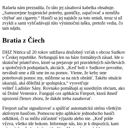
Rafaela nám prezradila, čo táto jej zásahová kabelka obsahuje.
„Samozrejme hygienické potreby, gumičky, zapaľovač a nemôžu
chýbať ani cigarety.“ Hasiči sa jej najskôr za toto smiali, teraz si už
zvykli a sami vyhľadávajú túto výnimočnú tašku, pretože vedia, čo
tam nájdu.
Bratia z Čiech
DHZ Nitrica už 20 rokov udržiava družobný vzťah s obcou Sudkov
v Českej republike. Nefungujú len na báze formálnych zásad. Ide o
skutočné priateľstvo, ktoré sa prejavuje pri pravidelných návštevách
a spoločných podujatiach, akciách. „Keď boli v Sudkove povodne,
neváhali sme a išli sme im na pomoc. Vieme, že keby sme
potrebovali pomoc my, môžeme sa na nich obrátiť. Takéto situácie
ukazujú, aká dôležitá je spolupráca,“ vysvetľuje
veliteľ Ladislav Sány. Rovnako pomáhajú aj susedným obciam, ako
sú Dolné Vestenice. Fungujú cez aplikáciu Fireport, ktorá ihneď
upozorní členov zboru, že dakde treba zasahovať.
Fireport začne signalizovať a spúšťať automatickú sirénu všetkým
aktívnym hasičom. Pomocou tejto aplikácie jednoducho hasiči
odkliknú, či sa môžu zúčastniť výjazdu alebo nie. „Keď príde
výzva, všetko ide bokom. Informuje nás, kto je k dispozícii, kam