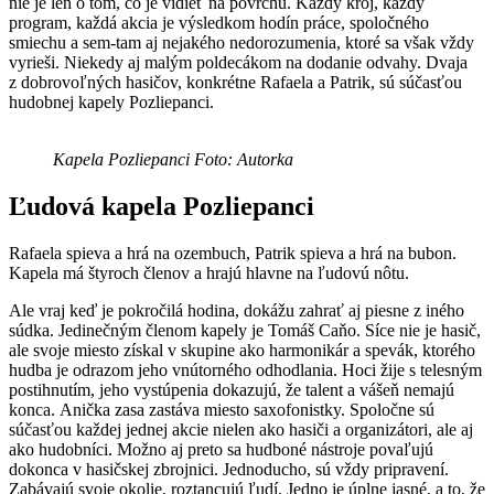
nie je len o tom, čo je vidieť na povrchu. Každý kroj, každý
program, každá akcia je výsledkom hodín práce, spoločného
smiechu a sem-tam aj nejakého nedorozumenia, ktoré sa však vždy
vyrieši. Niekedy aj malým poldecákom na dodanie odvahy. Dvaja
z dobrovoľných hasičov, konkrétne Rafaela a Patrik, sú súčasťou
hudobnej kapely Pozliepanci.
Kapela Pozliepanci Foto: Autorka
Ľudová kapela Pozliepanci
Rafaela spieva a hrá na ozembuch, Patrik spieva a hrá na bubon.
Kapela má štyroch členov a hrajú hlavne na ľudovú nôtu.
Ale vraj keď je pokročilá hodina, dokážu zahrať aj piesne z iného
súdka. Jedinečným členom kapely je Tomáš Caňo. Síce nie je hasič,
ale svoje miesto získal v skupine ako harmonikár a spevák, ktorého
hudba je odrazom jeho vnútorného odhodlania. Hoci žije s telesným
postihnutím, jeho vystúpenia dokazujú, že talent a vášeň nemajú
konca. Anička zasa zastáva miesto saxofonistky. Spoločne sú
súčasťou každej jednej akcie nielen ako hasiči a organizátori, ale aj
ako hudobníci. Možno aj preto sa hudboné nástroje povaľujú
dokonca v hasičskej zbrojnici. Jednoducho, sú vždy pripravení.
Zabávajú svoje okolie, roztancujú ľudí. Jedno je úplne jasné, a to, že