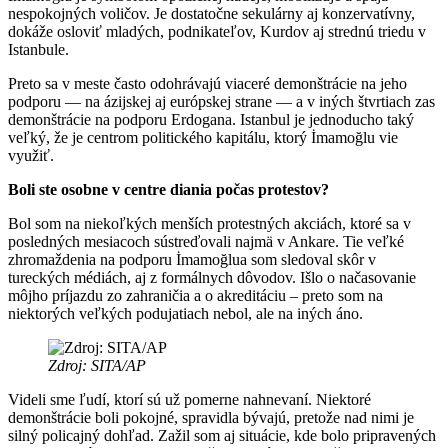
nespokojných voličov. Je dostatočne sekulárny aj konzervatívny,
dokáže osloviť mladých, podnikateľov, Kurdov aj strednú triedu v
Istanbule.
Preto sa v meste často odohrávajú viaceré demonštrácie na jeho
podporu — na ázijskej aj európskej strane — a v iných štvrtiach zas
demonštrácie na podporu Erdogana. Istanbul je jednoducho taký
veľký, že je centrom politického kapitálu, ktorý İmamoğlu vie
využiť.
Boli ste osobne v centre diania počas protestov?
Bol som na niekoľkých menších protestných akciách, ktoré sa v
posledných mesiacoch sústreďovali najmä v Ankare. Tie veľké
zhromaždenia na podporu İmamoğlua som sledoval skôr v
tureckých médiách, aj z formálnych dôvodov. Išlo o načasovanie
môjho príjazdu zo zahraničia a o akreditáciu – preto som na
niektorých veľkých podujatiach nebol, ale na iných áno.
Zdroj: SITA/AP
Videli sme ľudí, ktorí sú už pomerne nahnevaní. Niektoré
demonštrácie boli pokojné, spravidla bývajú, pretože nad nimi je
silný policajný dohľad. Zažil som aj situácie, kde bolo pripravených