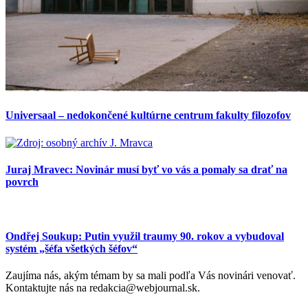
Universaal – nedokončené kultúrne centrum fakulty filozofov
Juraj Mravec: Novinár musí byť vo vás a pomaly sa drať na
povrch
Ondřej Soukup: Putin využil traumy 90. rokov a vybudoval
systém „šéfa všetkých šéfov“
Zaujíma nás, akým témam by sa mali podľa Vás novinári venovať.
Kontaktujte nás na redakcia@webjournal.sk.