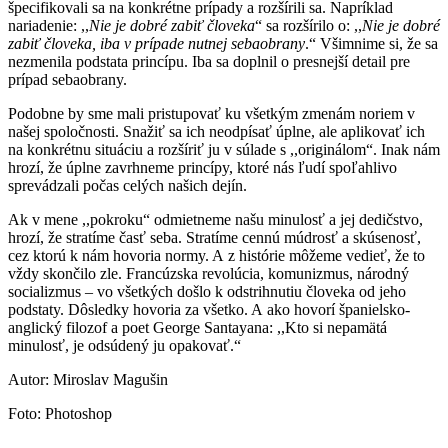
špecifikovali sa na konkrétne prípady a rozšírili sa. Napríklad
nariadenie: ,,
Nie je dobré zabiť človeka
“ sa rozšírilo o: ,,
Nie je dobré
zabiť človeka, iba v prípade nutnej sebaobrany
.“ Všimnime si, že sa
nezmenila podstata princípu. Iba sa doplnil o presnejší detail pre
prípad sebaobrany.
Podobne by sme mali pristupovať ku všetkým zmenám noriem v
našej spoločnosti. Snažiť sa ich neodpísať úplne, ale aplikovať ich
na konkrétnu situáciu a rozšíriť ju v súlade s ,,originálom“. Inak nám
hrozí, že úplne zavrhneme princípy, ktoré nás ľudí spoľahlivo
sprevádzali počas celých našich dejín.
Ak v mene ,,pokroku“ odmietneme našu minulosť a jej dedičstvo,
hrozí, že stratíme časť seba. Stratíme cennú múdrosť a skúsenosť,
cez ktorú k nám hovoria normy. A z histórie môžeme vedieť, že to
vždy skončilo zle. Francúzska revolúcia, komunizmus, národný
socializmus – vo všetkých došlo k odstrihnutiu človeka od jeho
podstaty. Dôsledky hovoria za všetko. A ako hovorí španielsko-
anglický filozof a poet George Santayana: ,,Kto si nepamätá
minulosť, je odsúdený ju opakovať.“
Autor: Miroslav Magušin
Foto: Photoshop