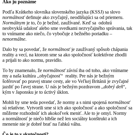
Ako ju poznáme
Podľa Krátkeho slovníka slovenského jazyka (KSSJ) sa slovo
normálnosť
definuje ako zvyčajný, neodlišujúci sa od priemeru.
Normálnym
je to, čo je bežné, zaužívané. Keď sa odohrá
neobvyklá udalosť alebo sme svedkami nezvyčajného správania, tak
to vnímame ako niečo, čo vybočuje z bežného poriadku –
nenormálne
.
Dalo by sa povedať, že
normálnosť
je zaužívaný spôsob chápania
reality a vecí, na ktorom sme sa ako spoločnosť kolektívne zhodli
a prijali to ako normu, pravidlo.
To by znamenalo, že
normálnosť
závisí iba od toho, ako vnímame
my a naša kultúra ,,obyčajnosť“ reality. Pre nás je bežným
šoférovať po pravej strane cesty, ale vo Veľkej Británii je zvyčajné
jazdiť po ľavej strane. U nás je bežným pozdravom ,,
dobrý deň
“,
kým v Japonsku je to úctivý úklon.
Mohli by sme teda povedať, že normy a s nimi spojená
normálnosť
sú relatívne. Vytvorili sme si ich ako spoločnosť a ako spoločnosť sa
môžeme rozhodnúť ich akokoľvek meniť. Ale to je omyl. Normy
a normálnosť je niečo hlbšie než len sociálny konštrukt a ich
menenie nie je dobré brať na ľahkú váhu.
Čo je to v skutočnosti?