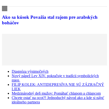
Diagnóza výnimočných
Nový pápež Lev XIV. pokračuje v tradícii symbolických
mien
FILIP KOLEK: ANTIDEPRESÍVA NIE SÚ ZÁZRAČNÝ
LIEK
Medzinárodný deň mužov: Pomáhať chlapom a chlapcom
Chcete ostať na ocot?! Jednoduchý návod ako a kde si nájsť
ideálneho partnera