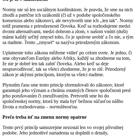
Normy nie sú len sociálnym konštruktom. Je pravda, že sme na nich
zhodli a patrične ich uzákonili (či už v podobe spoločenského
konsenzus alebo zákonov), ale nevytvorili sme ich ,,len tak“. Normy
totiž pramenia z prirodzenosti človeka. Keď sa rozhodujeme medzi
dvomi alternatívami, medzi dobrom a zlom, v našom vnútri (duši)
máme každý určitý zmysel toho, čo je správne urobiť a čo nie, a tým
sa riadime. Tento ,,zmysel“ sa nazýva prirodzeným zákonom.
Uplatnenie toho zákona môžeme vidieť po celom svete. Je jedno, či
sme obyvateľom Európy alebo Afriky, každý sa zhodneme na tom,
že nie je dobré len tak zabiť človeka. Alebo keď sa deje
nespravodlivosť, tak sa všetci zhodneme, že je to zlé. Prirodzený
zákon je akýmsi princípom, ktorým sa všetci riadime.
Plynutím času sme tento princíp sformulovali do zákonov, ktoré
garantujú jeho význam a chránia ostatných členov spoločnosti pred
jeho porušovaním či zneužívaným. Pretvorili sme ho do
spoločenskej normy, ktorá by mala byť bežnou súčasťou nášho
života a rozhodovania –
normálnosťou
.
Prečo treba ísť na zmenu normy opatrne
Tento prvý princíp samozrejme nezostal len vo svojej pôvodnej
podobe. Jeho jednotlivé nariadenia sa doplnili o detaily,