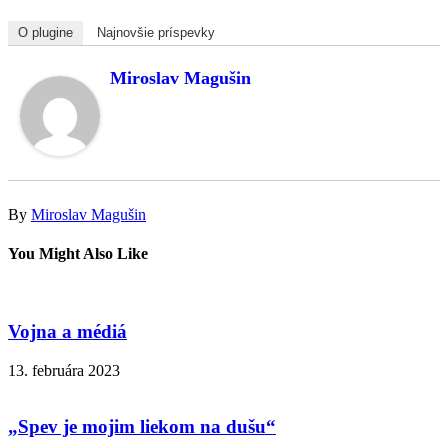
O plugine
Najnovšie príspevky
Miroslav Magušin
By
Miroslav Magušin
You Might Also Like
Vojna a médiá
13. februára 2023
„Spev je mojim liekom na dušu“