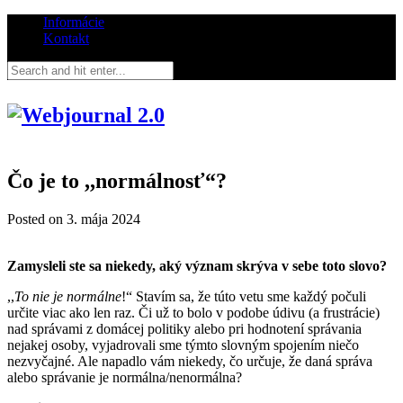
Informácie
Kontakt
Čo je to ,,normálnosť“?
Posted on
3. mája 2024
Zamysleli ste sa niekedy, aký význam skrýva v sebe toto slovo?
,,
To nie je normálne
!“ Stavím sa, že túto vetu sme každý počuli
určite viac ako len raz. Či už to bolo v podobe údivu (a frustrácie)
nad správami z domácej politiky alebo pri hodnotení správania
nejakej osoby, vyjadrovali sme týmto slovným spojením niečo
nezvyčajné. Ale napadlo vám niekedy, čo určuje, že daná správa
alebo správanie je normálna/nenormálna?