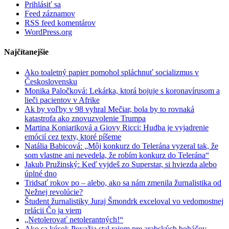
Prihlásiť sa
Feed záznamov
RSS feed komentárov
WordPress.org
Najčítanejšie
Ako toaletný papier pomohol spláchnuť socializmus v
Československu
Monika Paločková: Lekárka, ktorá bojuje s koronavírusom a
lieči pacientov v Afrike
Ak by voľby v 98 vyhral Mečiar, bola by to rovnaká
katastrofa ako znovuzvolenie Trumpa
Martina Koniariková a Giovy Ricci: Hudba je vyjadrenie
emócií cez texty, ktoré píšeme
Natália Babicová: „Môj konkurz do Telerána vyzeral tak, že
som vlastne ani nevedela, že robím konkurz do Telerána“
Jakub Pružinský: Keď vyjdeš zo Superstar, si hviezda alebo
úplné dno
Tridsať rokov po – alebo, ako sa nám zmenila žurnalistika od
Nežnej revolúcie?
Študent žurnalistiky Juraj Šmondrk exceloval vo vedomostnej
relácii Čo ja viem
„Netolerovať netolerantných!“
Ako sa kúsok Považia stal rajom pre arabských boháčov