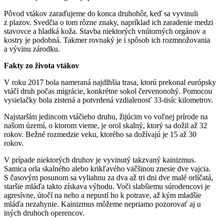
Pôvod vtákov zaraďujeme do konca druhohôr, keď sa vyvinuli
z plazov. Svedčia o tom rôzne znaky, napríklad ich zaradenie medzi
stavovce a hladká koža. Stavba niektorých vnútorných orgánov a
kostry je podobná. Takmer rovnaký je i spôsob ich rozmnožovania
a vývinu zárodku.
Fakty zo života vtákov
V roku 2017 bola nameraná najdlhšia trasa, ktorú prekonal európsky
vtáčí druh počas migrácie, konkrétne sokol červenonohý. Pomocou
vysielačky bola zistená a potvrdená vzdialenosť 33-tisíc kilometrov.
Najstarším jedincom vtáčieho druhu, žijúcim vo voľnej prírode na
našom území, o ktorom vieme, je orol skalný, ktorý sa dožil až 32
rokov. Bežné rozmedzie veku, ktorého sa dožívajú je 15 až 30
rokov.
V prípade niektorých druhov je vyvinutý takzvaný kainizmus.
Samica orla skalného alebo krikľavého väčšinou znesie dve vajcia.
S časovým posunom sa vyliahnu za dva až tri dni dve malé orlíčatá,
staršie mláďa takto získava výhodu. Voči slabšiemu súrodencovi je
agresívne, útočí na neho a nepustí ho k potrave, až kým mladšie
mláďa nezahynie. Kainizmus môžeme nepriamo pozorovať aj u
iných druhoch operencov.