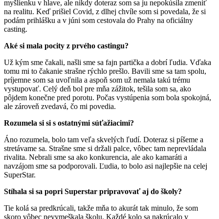
myšlienku v hlave, ale nikdy doteraz som sa ju nepokúsila zmeniť
na realitu. Keď prišiel Covid, z dlhej chvíle som si povedala, že si
podám prihlášku a v júni som cestovala do Prahy na oficiálny
casting.
Aké si mala pocity z prvého castingu?
Už kým sme čakali, našli sme sa fajn partička a dobrí ľudia. Vďaka
tomu mi to čakanie strašne rýchlo prešlo. Bavili sme sa tam spolu,
príjemne som sa uvoľnila a aspoň som už nemala takú trému
vystupovať. Celý deň bol pre mňa zážitok, tešila som sa, ako
pôjdem konečne pred porotu. Počas vystúpenia som bola spokojná,
ale zároveň zvedavá, čo mi povedia.
Rozumela si si s ostatnými súťažiacimi?
Áno rozumela, bolo tam veľa skvelých ľudí. Doteraz si píšeme a
stretávame sa. Strašne sme si držali palce, vôbec tam neprevládala
rivalita. Nebrali sme sa ako konkurencia, ale ako kamaráti a
navzájom sme sa podporovali. Ľudia, to bolo asi najlepšie na celej
SuperStar.
Stíhala si sa popri Superstar pripravovať aj do školy?
Tie kolá sa predkrúcali, takže mňa to akurát tak minulo, že som
skoro vôbec nevymeškala školu. Každé kolo sa nakrúcalo v