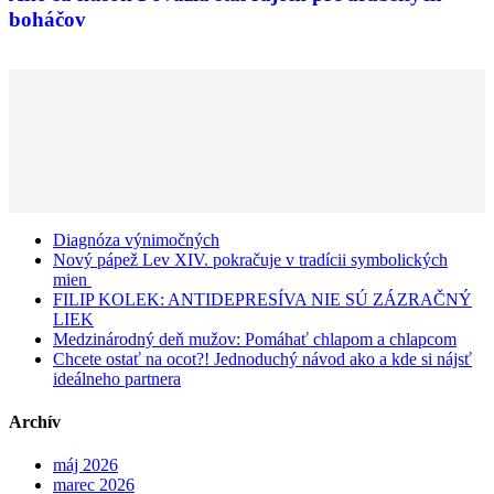
boháčov
Diagnóza výnimočných
Nový pápež Lev XIV. pokračuje v tradícii symbolických
mien
FILIP KOLEK: ANTIDEPRESÍVA NIE SÚ ZÁZRAČNÝ
LIEK
Medzinárodný deň mužov: Pomáhať chlapom a chlapcom
Chcete ostať na ocot?! Jednoduchý návod ako a kde si nájsť
ideálneho partnera
Archív
máj 2026
marec 2026