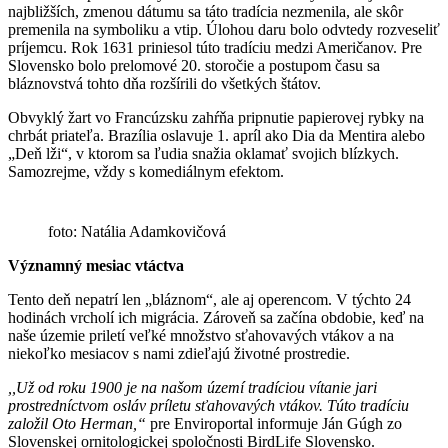
najbližších, zmenou dátumu sa táto tradícia nezmenila, ale skôr
premenila na symboliku a vtip. Úlohou daru bolo odvtedy rozveseliť
príjemcu. Rok 1631 priniesol túto tradíciu medzi Američanov. Pre
Slovensko bolo prelomové 20. storočie a postupom času sa
bláznovstvá tohto dňa rozšírili do všetkých štátov.
Obvyklý žart vo Francúzsku zahŕňa pripnutie papierovej rybky na
chrbát priateľa. Brazília oslavuje 1. apríl ako Dia da Mentira alebo
„Deň lži“, v ktorom sa ľudia snažia oklamať svojich blízkych.
Samozrejme, vždy s komediálnym efektom.
foto: Natália Adamkovičová
Významný mesiac vtáctva
Tento deň nepatrí len „bláznom“, ale aj operencom. V týchto 24
hodinách vrcholí ich migrácia. Zároveň sa začína obdobie, keď na
naše územie priletí veľké množstvo sťahovavých vtákov a na
niekoľko mesiacov s nami zdieľajú životné prostredie.
,,Už od roku 1900 je na našom území tradíciou vítanie jari
prostredníctvom osláv príletu sťahovavých vtákov. Túto tradíciu
založil Oto Herman,“
pre Enviroportal informuje Ján Gúgh zo
Slovenskej ornitologickej spoločnosti BirdLife Slovensko.