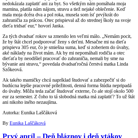
nedokázala zaplatiť ani za byt. So všetkým nám pomáhala moja
mamina, platila nám nájom, stravu a tiež nejaké oblečenie. Keď
mala moja dcéra dva a pol roka, musela som ísť prvýkrát do
zahraničia za prácou. Otec prispieval až do strednej školy na svoje
dieťa tridsať eur,“ hovorí Janka.
Za tých dvadsať rokov sa zmenilo len veľmi málo. „Nemám pocit,
že by štát chcel podporovať ženy s deťmi. Mesačne mi na dieťa
prispieva 305 eur, čo je smiešna suma, keď si zoberiem do úvahy,
aké náklady na život mám. Ak by mi nepomáhali rodičia a otec
dieťaťa by neodišiel pracovať do zahraničia, nemali by sme na
bývanie ani stravu,“ povedala dvadsaťročná čerstvá matka Linda
Szőkeová.
Ak takéto mamičky chcú napríklad študovať a zabezpečiť si do
budúcna lepšie pracovné príležitosti, denná forma štúdia nepripadá
do úvahy. Môžu teda začať študovať externe, čo ale stojí okolo 500
eur za semester. Z čoho to tá slobodná matka má zaplatiť? To už štát
ani nikoho iného nezaujíma.
Autorka: Eunika Laščáková
By
Eunika Laščáková
Prvý apríl – Deň bláznov i deň vtákov