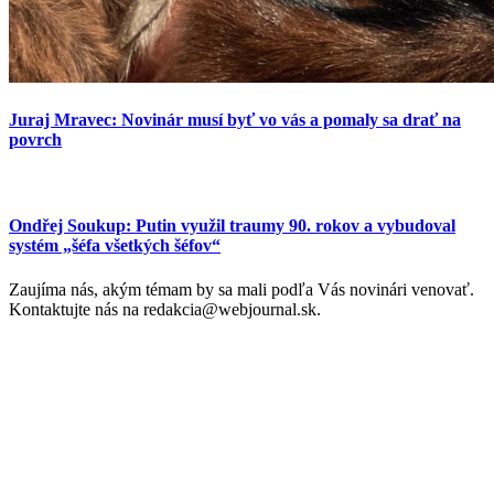
Juraj Mravec: Novinár musí byť vo vás a pomaly sa drať na
povrch
Ondřej Soukup: Putin využil traumy 90. rokov a vybudoval
systém „šéfa všetkých šéfov“
Zaujíma nás, akým témam by sa mali podľa Vás novinári venovať.
Kontaktujte nás na redakcia@webjournal.sk.