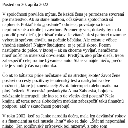
Posted on
30. apríla 2022
V spoločnosti prevláda mýtus, že každá žena je prirodzene stvorená
pre materstvo. Ak sa stane matkou, očakávania spoločnosti sú
naplnené. Pokiaľ toto „poslanie“ odmieta, považuje sa to za
neprirodzené a okolie ju zavrhne. Priemerný vek, dokedy by mala
porodiť prvé dieťa, je tridsať rokov. Je vítané, ak si partneri rozumne
vyberajú správnu chvíľu na počatie bábätka. Ale existuje vôbec
vhodná situácia? Najprv študujeme, to je príliš skoro. Potom
nastúpime do práce, v ktorej – ak sa chceme vyvíjať, nemôžeme
hneď odísť na materskú dovolenku. Predtým, ako príde dieťa, treba
zabezpečiť celej rodine bývanie a auto. Stále sa nájde niečo, prečo
nie je vhodný čas na potomka.
Čo ak to bábätko príde nečakane už na strednej škole? Život žene
postaví do cesty pozitívny tehotenský test a naskytnú sa dve
možnosti, ktoré jej zmenia celý život. Interrupcia alebo matka na
plný úväzok. Slovenská poslankyňa Anna Záborská, bojuje za
zakázanie interrupcií, ale kto sa o tie všetky deti postará? Naša
krajina už teraz nevie slobodným matkám zabezpečiť takú finančnú
podporu, akú v skutočnosti potrebujú.
V roku 2002, keď sa Janke narodila dcéra, mala len devätnásť rokov
a s financiami sa tiež musela „hrať“ ako sa dalo. „Štát mi nepomáhal
nijako. Ten rodičovský príspevok bol mizerný, z toho som