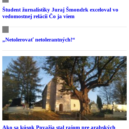
Študent žurnalistiky Juraj Šmondrk exceloval vo
vedomostnej relácii Čo ja viem
„Netolerovať netolerantných!“
Ako sa kúsok Považia stal rajom pre arabských