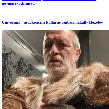
novinárskych zásad
Universaal – nedokončené kultúrne centrum fakulty filozofov