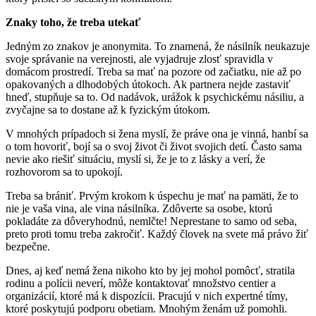
Znaky toho, že treba utekať
Jedným zo znakov je anonymita. To znamená, že násilník neukazuje
svoje správanie na verejnosti, ale vyjadruje zlosť spravidla v
domácom prostredí. Treba sa mať na pozore od začiatku, nie až po
opakovaných a dlhodobých útokoch. Ak partnera nejde zastaviť
hneď, stupňuje sa to. Od nadávok, urážok k psychickému násiliu, a
zvyčajne sa to dostane až k fyzickým útokom.
V mnohých prípadoch si žena myslí, že práve ona je vinná, hanbí sa
o tom hovoriť, bojí sa o svoj život či život svojich detí. Často sama
nevie ako riešiť situáciu, myslí si, že je to z lásky a verí, že
rozhovorom sa to upokojí.
Treba sa brániť. Prvým krokom k úspechu je mať na pamäti, že to
nie je vaša vina, ale vina násilníka. Zdôverte sa osobe, ktorú
pokladáte za dôveryhodnú, nemlčte! Neprestane to samo od seba,
preto proti tomu treba zakročiť. Každý človek na svete má právo žiť
bezpečne.
Dnes, aj keď nemá žena nikoho kto by jej mohol pomôcť, stratila
rodinu a polícii neverí, môže kontaktovať množstvo centier a
organizácií, ktoré má k dispozícii. Pracujú v nich expertné tímy,
ktoré poskytujú podporu obetiam. Mnohým ženám už pomohli.