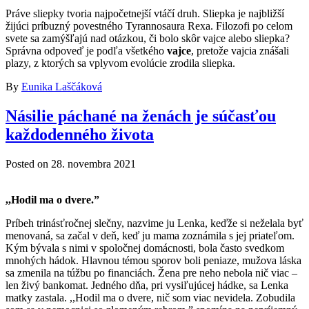
Práve sliepky tvoria najpočetnejší vtáčí druh. Sliepka je najbližší
žijúci príbuzný povestného Tyrannosaura Rexa. Filozofi po celom
svete sa zamýšľajú nad otázkou, či bolo skôr vajce alebo sliepka?
Správna odpoveď je podľa všetkého
vajce
, pretože vajcia znášali
plazy, z ktorých sa vplyvom evolúcie zrodila sliepka.
By
Eunika Laščáková
Násilie páchané na ženách je súčasťou
každodenného života
Posted on
28. novembra 2021
,,Hodil ma o dvere.”
Príbeh trinásťročnej slečny, nazvime ju Lenka, keďže si neželala byť
menovaná, sa začal v deň, keď ju mama zoznámila s jej priateľom.
Kým bývala s nimi v spoločnej domácnosti, bola často svedkom
mnohých hádok. Hlavnou témou sporov boli peniaze, mužova láska
sa zmenila na túžbu po financiách. Žena pre neho nebola nič viac –
len živý bankomat. Jedného dňa, pri vysiľujúcej hádke, sa Lenka
matky zastala. ,,Hodil ma o dvere, nič som viac nevidela. Zobudila