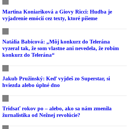
Martina Koniariková a Giovy Ricci: Hudba je
vyjadrenie emócií cez texty, ktoré píšeme
Natália Babicová: „Môj konkurz do Telerána
vyzeral tak, že som vlastne ani nevedela, že robím
konkurz do Telerána“
Jakub Pružinský: Keď vyjdeš zo Superstar, si
hviezda alebo úplné dno
Tridsať rokov po – alebo, ako sa nám zmenila
žurnalistika od Nežnej revolúcie?