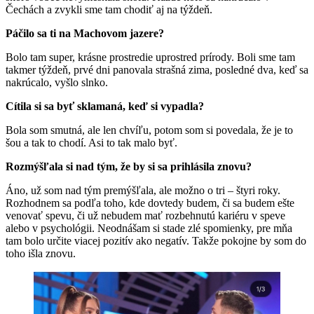
Čechách a zvykli sme tam chodiť aj na týždeň.
Páčilo sa ti na Machovom jazere?
Bolo tam super, krásne prostredie uprostred prírody. Boli sme tam
takmer týždeň, prvé dni panovala strašná zima, posledné dva, keď sa
nakrúcalo, vyšlo slnko.
Cítila si sa byť sklamaná, keď si vypadla?
Bola som smutná, ale len chvíľu, potom som si povedala, že je to
šou a tak to chodí. Asi to tak malo byť.
Rozmýšľala si nad tým, že by si sa prihlásila znovu?
Áno, už som nad tým premýšľala, ale možno o tri – štyri roky.
Rozhodnem sa podľa toho, kde dovtedy budem, či sa budem ešte
venovať spevu, či už nebudem mať rozbehnutú kariéru v speve
alebo v psychológii. Neodnášam si stade zlé spomienky, pre mňa
tam bolo určite viacej pozitív ako negatív. Takže pokojne by som do
toho išla znovu.