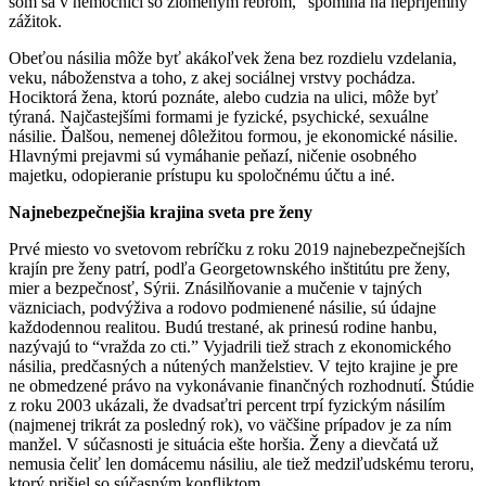
som sa v nemocnici so zlomeným rebrom,” spomína na nepríjemný
zážitok.
Obeťou násilia môže byť akákoľvek žena bez rozdielu vzdelania,
veku, náboženstva a toho, z akej sociálnej vrstvy pochádza.
Hociktorá žena, ktorú poznáte, alebo cudzia na ulici, môže byť
týraná. Najčastejšími formami je fyzické, psychické, sexuálne
násilie. Ďalšou, nemenej dôležitou formou, je ekonomické násilie.
Hlavnými prejavmi sú vymáhanie peňazí, ničenie osobného
majetku, odopieranie prístupu ku spoločnému účtu a iné.
Najnebezpečnejšia krajina sveta pre ženy
Prvé miesto vo svetovom rebríčku z roku 2019 najnebezpečnejších
krajín pre ženy patrí, podľa Georgetownského inštitútu pre ženy,
mier a bezpečnosť, Sýrii. Znásilňovanie a mučenie v tajných
väzniciach, podvýživa a rodovo podmienené násilie, sú údajne
každodennou realitou. Budú trestané, ak prinesú rodine hanbu,
nazývajú to “vražda zo cti.” Vyjadrili tiež strach z ekonomického
násilia, predčasných a nútených manželstiev. V tejto krajine je pre
ne obmedzené právo na vykonávanie finančných rozhodnutí. Štúdie
z roku 2003 ukázali, že dvadsaťtri percent trpí fyzickým násilím
(najmenej trikrát za posledný rok), vo väčšine prípadov je za ním
manžel. V súčasnosti je situácia ešte horšia. Ženy a dievčatá už
nemusia čeliť len domácemu násiliu, ale tiež medziľudskému teroru,
ktorý prišiel so súčasným konfliktom.