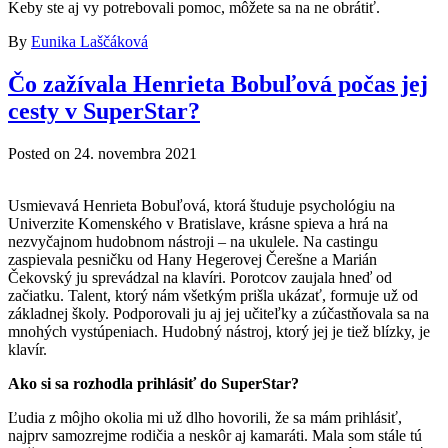
Keby ste aj vy potrebovali pomoc, môžete sa na ne obrátiť.
By
Eunika Laščáková
Čo zažívala Henrieta Bobuľová počas jej
cesty v SuperStar?
Posted on
24. novembra 2021
Usmievavá Henrieta Bobuľová, ktorá študuje psychológiu na
Univerzite Komenského v Bratislave, krásne spieva a hrá na
nezvyčajnom hudobnom nástroji – na ukulele. Na castingu
zaspievala pesničku od Hany Hegerovej Čerešne a Marián
Čekovský ju sprevádzal na klavíri. Porotcov zaujala hneď od
začiatku. Talent, ktorý nám všetkým prišla ukázať, formuje už od
základnej školy. Podporovali ju aj jej učiteľky a zúčastňovala sa na
mnohých vystúpeniach. Hudobný nástroj, ktorý jej je tiež blízky, je
klavír.
Ako si sa rozhodla prihlásiť do SuperStar?
Ľudia z môjho okolia mi už dlho hovorili, že sa mám prihlásiť,
najprv samozrejme rodičia a neskôr aj kamaráti. Mala som stále tú