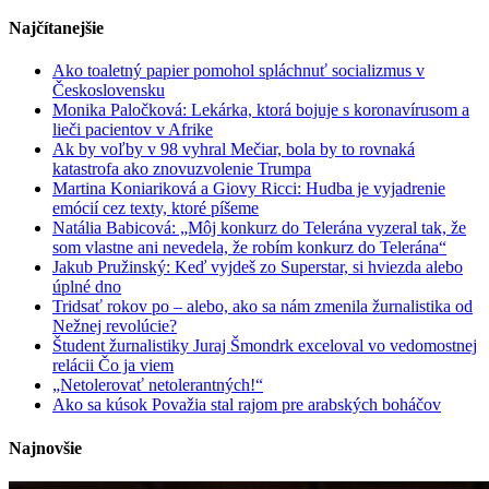
Najčítanejšie
Ako toaletný papier pomohol spláchnuť socializmus v
Československu
Monika Paločková: Lekárka, ktorá bojuje s koronavírusom a
lieči pacientov v Afrike
Ak by voľby v 98 vyhral Mečiar, bola by to rovnaká
katastrofa ako znovuzvolenie Trumpa
Martina Koniariková a Giovy Ricci: Hudba je vyjadrenie
emócií cez texty, ktoré píšeme
Natália Babicová: „Môj konkurz do Telerána vyzeral tak, že
som vlastne ani nevedela, že robím konkurz do Telerána“
Jakub Pružinský: Keď vyjdeš zo Superstar, si hviezda alebo
úplné dno
Tridsať rokov po – alebo, ako sa nám zmenila žurnalistika od
Nežnej revolúcie?
Študent žurnalistiky Juraj Šmondrk exceloval vo vedomostnej
relácii Čo ja viem
„Netolerovať netolerantných!“
Ako sa kúsok Považia stal rajom pre arabských boháčov
Najnovšie