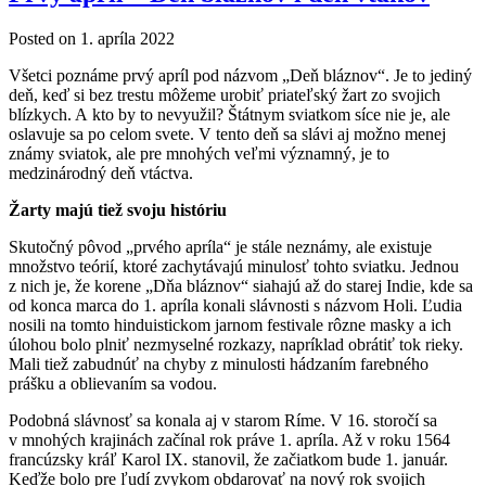
Posted on
1. apríla 2022
Všetci poznáme prvý apríl pod názvom „Deň bláznov“. Je to jediný
deň, keď si bez trestu môžeme urobiť priateľský žart zo svojich
blízkych. A kto by to nevyužil? Štátnym sviatkom síce nie je, ale
oslavuje sa po celom svete. V tento deň sa slávi aj možno menej
známy sviatok, ale pre mnohých veľmi významný, je to
medzinárodný deň vtáctva.
Žarty majú tiež svoju históriu
Skutočný pôvod „prvého apríla“ je stále neznámy, ale existuje
množstvo teórií, ktoré zachytávajú minulosť tohto sviatku. Jednou
z nich je, že korene „Dňa bláznov“ siahajú až do starej Indie, kde sa
od konca marca do 1. apríla konali slávnosti s názvom Holi. Ľudia
nosili na tomto hinduistickom jarnom festivale rôzne masky a ich
úlohou bolo plniť nezmyselné rozkazy, napríklad obrátiť tok rieky.
Mali tiež zabudnúť na chyby z minulosti hádzaním farebného
prášku a oblievaním sa vodou.
Podobná slávnosť sa konala aj v starom Ríme. V 16. storočí sa
v mnohých krajinách začínal rok práve 1. apríla. Až v roku 1564
francúzsky kráľ Karol IX. stanovil, že začiatkom bude 1. január.
Keďže bolo pre ľudí zvykom obdarovať na nový rok svojich