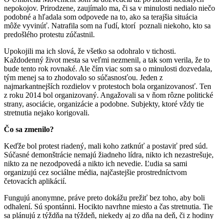
nepokojov. Prirodzene, zaujímalo ma, či sa v minulosti nedialo niečo
podobné a hľadala som odpovede na to, ako sa terajšia situácia
môže vyvinúť. Natrafila som na ľudí, ktorí poznali niekoho, kto sa
predošlého protestu zúčastnil.
Upokojili ma ich slová, že všetko sa odohralo v tichosti.
Každodenný život mesta sa veľmi nezmenil, a tak som verila, že to
bude tento rok rovnaké. Ale čím viac som sa o minulosti dozvedala,
tým menej sa to zhodovalo so súčasnosťou. Jeden z
najmarkantnejších rozdielov v protestoch bola organizovanosť. Ten
z roku 2014 bol organizovaný. Angažovali sa v ňom rôzne politické
strany, asociácie, organizácie a podobne. Subjekty, ktoré vždy tie
stretnutia nejako korigovali.
Čo sa zmenilo?
Keďže bol protest riadený, mali koho zatknúť a postaviť pred súd.
Súčasné demonštrácie nemajú žiadneho lídra, nikto ich nezastrešuje,
nikto za ne nezodpovedá a nikto ich nevedie. Ľudia sa sami
organizujú cez sociálne média, najčastejšie prostredníctvom
četovacích aplikácií.
Fungujú anonymne, práve preto dokážu prežiť bez toho, aby boli
odhalení. Sú spontánni. Hocikto navrhne miesto a čas stretnutia. Tie
sa plánujú z týždňa na týždeň, niekedy aj zo dňa na deň, či z hodiny