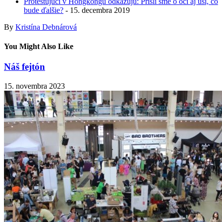
Protestujúci v Hongkongu odkazujú: Prišli sme o oči aj uši, čo
bude ďalšie?
- 15. decembra 2019
By
Kristína Debnárová
You Might Also Like
Náš fejtón
15. novembra 2023