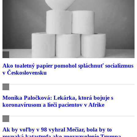
Ako toaletný papier pomohol spláchnuť socializmus
v Československu
Monika Paločková: Lekárka, ktorá bojuje s
koronavírusom a lieči pacientov v Afrike
Ak by voľby v 98 vyhral Mečiar, bola by to
rovnaká katastrofa ako znovuzvolenie Trumpa