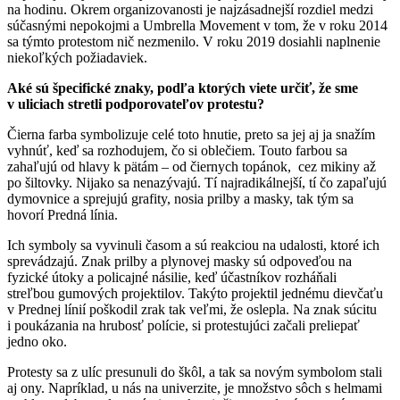
na hodinu. Okrem organizovanosti je najzásadnejší rozdiel medzi
súčasnými nepokojmi a Umbrella Movement v tom, že v roku 2014
sa týmto protestom nič nezmenilo. V roku 2019 dosiahli naplnenie
niekoľkých požiadaviek.
Aké sú špecifické znaky, podľa ktorých viete určiť, že sme
v uliciach stretli podporovateľov protestu?
Čierna farba symbolizuje celé toto hnutie, preto sa jej aj ja snažím
vyhnúť, keď sa rozhodujem, čo si oblečiem. Touto farbou sa
zahaľujú od hlavy k pätám – od čiernych topánok, cez mikiny až
po šiltovky. Nijako sa nenazývajú. Tí najradikálnejší, tí čo zapaľujú
dymovnice a sprejujú grafity, nosia prilby a masky, tak tým sa
hovorí Predná línia.
Ich symboly sa vyvinuli časom a sú reakciou na udalosti, ktoré ich
sprevádzajú. Znak prilby a plynovej masky sú odpoveďou na
fyzické útoky a policajné násilie, keď účastníkov rozháňali
streľbou gumových projektilov. Takýto projektil jednému dievčaťu
v Prednej línií poškodil zrak tak veľmi, že oslepla. Na znak súcitu
i poukázania na hrubosť polície, si protestujúci začali preliepať
jedno oko.
Protesty sa z ulíc presunuli do škôl, a tak sa novým symbolom stali
aj ony. Napríklad, u nás na univerzite, je množstvo sôch s helmami