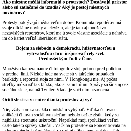
Ako miestne médiá informujú o protestoch? Dostávajú priestor
alebo sú zatláčané do úzadia? Aký je postoj miestnych
novinárov?
Protesty pokrývajú média veľmi dobre. Komunita reportérov má
svoje oficiálne noviny a televíziu, ale je tam aj množstvo
nezávislých reportérov, ktorí majú svoje vlastné asociácie a nahráva
im do kariet veľká liberálnosť štátu.
Bojom za slobodu a demokraciu, húževnatosťou a
vytrvalosťou chcú inšpirovať celý svet.
Predovšetkým ľudí v Číne.
Množstvo kameramanov či fotografov stojí priamo pred políciou
v prednej línií. Niekde inde na svete sú v takýchto prípadoch
barikády a reportéri stoja za nimi. V Hongkongu nie. Aj počas
streľby môžu ísť tak blízko, ako si sami trúfnu. Správy sa šíria aj cez
sociálne siete, najmä Twitter. Vláda je voči nim bezmocná.
Ocitli ste si sa v centre diania protestov aj vy?
Nie, vždy som sa snažila ohniskám vyhýbať. Vďaka četovacej
aplikácií či iným sociálnym sieťam nebolo ťažké zistiť, kedy sa
najbližšie stretnutie uskutoční. Napríklad moji spolužiaci veľmi
často takéto správy zdieľali. Väčšina protestov sa koncentrovala na
jednom mieste, bežný človek sa s nimi vôbec nemusel dostať do