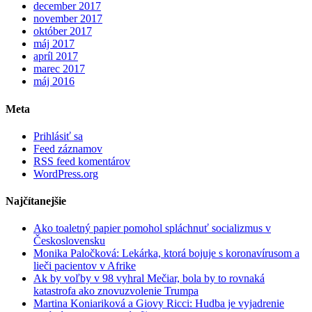
december 2017
november 2017
október 2017
máj 2017
apríl 2017
marec 2017
máj 2016
Meta
Prihlásiť sa
Feed záznamov
RSS feed komentárov
WordPress.org
Najčítanejšie
Ako toaletný papier pomohol spláchnuť socializmus v
Československu
Monika Paločková: Lekárka, ktorá bojuje s koronavírusom a
lieči pacientov v Afrike
Ak by voľby v 98 vyhral Mečiar, bola by to rovnaká
katastrofa ako znovuzvolenie Trumpa
Martina Koniariková a Giovy Ricci: Hudba je vyjadrenie