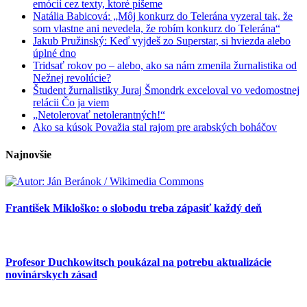
emócií cez texty, ktoré píšeme
Natália Babicová: „Môj konkurz do Telerána vyzeral tak, že
som vlastne ani nevedela, že robím konkurz do Telerána“
Jakub Pružinský: Keď vyjdeš zo Superstar, si hviezda alebo
úplné dno
Tridsať rokov po – alebo, ako sa nám zmenila žurnalistika od
Nežnej revolúcie?
Študent žurnalistiky Juraj Šmondrk exceloval vo vedomostnej
relácii Čo ja viem
„Netolerovať netolerantných!“
Ako sa kúsok Považia stal rajom pre arabských boháčov
Najnovšie
František Mikloško: o slobodu treba zápasiť každý deň
Profesor Duchkowitsch poukázal na potrebu aktualizácie
novinárskych zásad