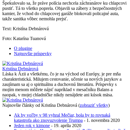
Špekulovalo sa, že práve polícia nechcela záchranárov ku chlapcovi
pustiť. Tá to všetko poprela. Objavili sa zábery z bezpečnostných
kamier, že vchod do chlapcovej garáže blokovali policajné auta,
takže sanitka vôbec nemohla prejsť.
Text: Kristína Debnárová
Foto: Katarína Tuanová
O plugine
Najnovšie príspevky
Kristína Debnárová
Láska k Ázii a všetkému, čo je na východ od Európy, je pre mňa
charakteristická. Milujem cestovanie, učenie sa nových jazykov a
zaujímam sa aj o spirituálnu a duchovnú literatúru. Príspevky s
mojím menom môžete nájsť napríklad v mesačníku Balans a
naopak, v mojej chladničke nikdy nenájdete ani kúsok mäsa.
Najnovšie články od Kristína Debnárová
(
zobraziť všetky
)
Ak by voľby v 98 vyhral Mečiar, bola by to rovnaká
katastrofa ako znovuzvolenie Trumpa
- 1. novembra 2020
Jeden rok v kimone
- 19. apríla 2020