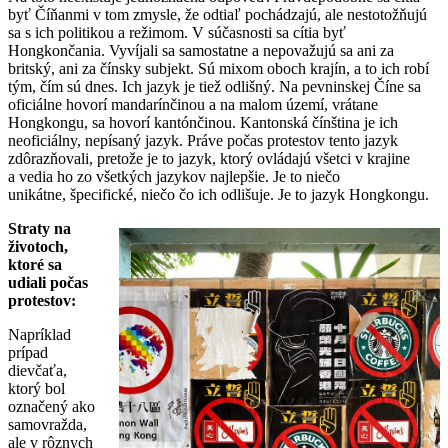
byť Číňanmi v tom zmysle, že odtiaľ pochádzajú, ale nestotožňujú
sa s ich politikou a režimom. V súčasnosti sa cítia byť
Hongkončania. Vyvíjali sa samostatne a nepovažujú sa ani za
britský, ani za čínsky subjekt. Sú mixom oboch krajín, a to ich robí
tým, čím sú dnes. Ich jazyk je tiež odlišný. Na pevninskej Číne sa
oficiálne hovorí mandarínčinou a na malom území, vrátane
Hongkongu, sa hovorí kantónčinou. Kantonská čínština je ich
neoficiálny, nepísaný jazyk. Práve počas protestov tento jazyk
zdôrazňovali, pretože je to jazyk, ktorý ovládajú všetci v krajine
a vedia ho zo všetkých jazykov najlepšie. Je to niečo
unikátne, špecifické, niečo čo ich odlišuje. Je to jazyk Hongkongu.
Straty na
životoch,
ktoré sa
udiali počas
protestov:
Napríklad
prípad
dievčaťa,
ktorý bol
označený ako
samovražda,
ale v rôznych