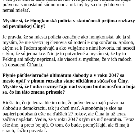
právo na samostatnú súdnu moc a nik iný by sa do týchto vecí
nemal miešať.
Myslíte si, že Hongkonská polícia v skutočnosti prijíma rozkazy
od pevninskej Číny?
Je pravda, že sa miesta polícia označuje ako hongkonská, ale ja si
myslím, že nie všetci jej členovia sú rodení Hongkončania. Spôsob,
akým sa k ľudom správajú a ako vulgárne s nimi hovoria, mi nesedí
s tým, že sú jedna krv. Nie je to potvrdené a myslím si, že by to
Peking ani nikdy nepriznal, ale viacerí si myslíme, že v ich radoch
sú dosadení Číňania.
Plynie päťdesiatročné ultimátum slobody a v roku 2047 sa
mesto opäť v plnom rozsahu stane oficiálnou súčasťou Číny.
Myslíte si, že ľudia rozmýšľajú nad svojou budúcnosťou a boja
sa, čo im táto zmena prinesie?
Riešia to, čo je teraz. Ide im o to, že práve teraz majú právo na
slobodu a demokraciu, tak ju chcú mať. Autonómia je síce na
papieri podpísaná ešte na ďalších 27 rokov, ale Čína ju už teraz
začína napádať. Vedia, že v roku 2047 s tým už nič neurobia. Teraz
ešte áno, a preto bojujú. O tom, čo bude, premýšľajú, ale či majú
strach, ťažko povedať
.