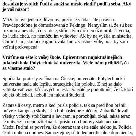
dosadzuje svojich ľudí a snaží sa mesto riadiť podľa seba. Aký
je váš názor?
Môže to byť jeden z dôvodov, prečo je vláda stále pasívna.
Pravdepodobne je obmedzovaná z Pekingu. Nemyslím si, že sú bez
rozumu a nevidia, čo sa deje, skôr s tým nič nemôžu urobiť. Vedia,
čo ľudia chcú, no nemôžu im vyhovieť. Ak by najvyššia ministerka,
Carrie Lam, skutočne ignorovala ľud z vlastnej vôle, bola by som
veľmi prekvapená.
Vráťme sa ešte k vašej škole. Epicentrom najaktuálnejších
udalostí bola Polytechnická univerzita. Viete nám priblížiť, čo
sa vlastne stalo?
Spočiatku protesty začínali na Čínskej univerzite. Polytechnická
univerzita mala ale lepšiu, strategickejšiu polohu. Z nej sa dalo
zablokovať viac kľúčových miest. Dôležité je podotknúť, že tí, ktorí
objekt obliehali, neboli len miestni študenti.
Zatarasili cesty, metro a keď prišla polícia, tak sa pred ňou bránili
práve z kampusu školy. Ten bol následne zničený. Zabarikádovali
všetky vchody stoličkami a lavicami a porozbíjali okná, takže teraz
je univerzita nepoužiteľná. Ja prístup do budovy stále nemám.
Medzi ľuďmi sa povráva, že doteraz tam ešte stále niekto je. Polícia
školu oblieha dodnes. Samozrejme, sú to len neoficiálne domnienky,