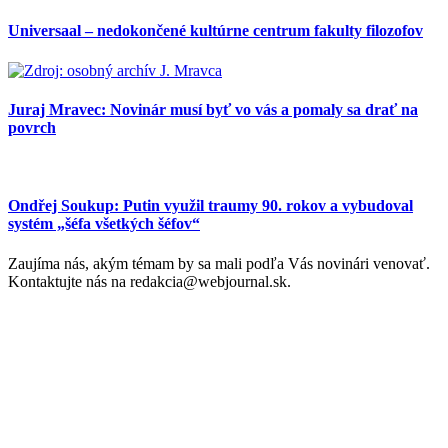
Universaal – nedokončené kultúrne centrum fakulty filozofov
Juraj Mravec: Novinár musí byť vo vás a pomaly sa drať na
povrch
Ondřej Soukup: Putin využil traumy 90. rokov a vybudoval
systém „šéfa všetkých šéfov“
Zaujíma nás, akým témam by sa mali podľa Vás novinári venovať.
Kontaktujte nás na redakcia@webjournal.sk.