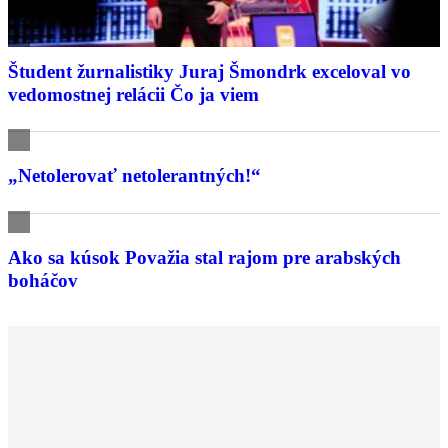
Študent žurnalistiky Juraj Šmondrk exceloval vo
vedomostnej relácii Čo ja viem
„Netolerovať netolerantných!“
Ako sa kúsok Považia stal rajom pre arabských
boháčov