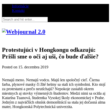
Informácie
Kontakt
Protestujúci v Hongkongu odkazujú:
Prišli sme o oči aj uši, čo bude ďalšie?
Posted on
15. decembra 2019
Nemajú meno. Nemajú vodcu. Majú len spoločný cieľ. Čierna
farba, plynové masky či žlté helmy sa stali ich symbolmi. Kto stojí
za protestami a prečo neutíchajú? Nepokoje zasiahli okrem
miestnych aj stovky výmenných študentov. Medzi nimi sa ocitla aj
Katarína Tuanová, študentka Vysokej školy ekonomickej v Prahe
.
Jedným z najväčších ohnísk demonštrácií sa stala jej dočasná alma
mater, Hongkonská Polytechnická univerzita.