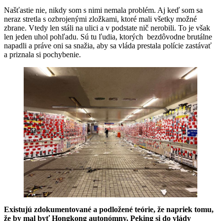
Našťastie nie, nikdy som s nimi nemala problém. Aj keď som sa
neraz stretla s ozbrojenými zložkami, ktoré mali všetky možné
zbrane. Vtedy len stáli na ulici a v podstate nič nerobili. To je však
len jeden uhol pohľadu. Sú tu ľudia, ktorých bezdôvodne brutálne
napadli a práve oni sa snažia, aby sa vláda prestala polície zastávať
a priznala si pochybenie.
Existujú zdokumentované a podložené teórie, že napriek tomu,
že by mal byť Hongkong autonómny, Peking si do vlády