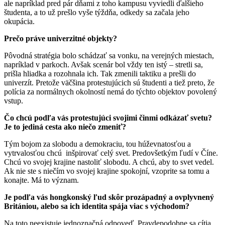
ale napríklad pred pár dňami z toho kampusu vyviedli ďalšieho
študenta, a to už prešlo vyše týždňa, odkedy sa začala jeho
okupácia.
Prečo práve univerzitné objekty?
Pôvodná stratégia bolo schádzať sa vonku, na verejných miestach,
napríklad v parkoch. Avšak scenár bol vždy ten istý – stretli sa,
prišla hliadka a rozohnala ich. Tak zmenili taktiku a prešli do
univerzít. Pretože väčšina protestujúcich sú študenti a tiež preto, že
polícia za normálnych okolností nemá do týchto objektov povolený
vstup.
Čo chcú podľa vás protestujúci svojimi činmi odkázať svetu?
Je to jediná cesta ako niečo zmeniť?
Tým bojom za slobodu a demokraciu, tou húževnatosťou a
vytrvalosťou chcú inšpirovať celý svet. Predovšetkým ľudí v Číne.
Chcú vo svojej krajine nastoliť slobodu. A chcú, aby to svet vedel.
Ak nie ste s niečím vo svojej krajine spokojní, vzoprite sa tomu a
konajte. Má to význam.
Je podľa vás hongkonský ľud skôr prozápadný a ovplyvnený
Britániou, alebo sa ich identita spája viac s východom?
Na toto neexistuje jednoznačná odpoveď. Pravdepodobne sa cítia