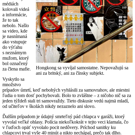
médiách
kolovali videá
a informácie,
že to tak
nebolo. Našlo
sa video, kde
je nasnímaná
ako vstupuje
do výťahu
s neznámym
mužom, ktorý
bol označený
Hongkong sa vyvíjal samostatne. Nepovažujú sa
za člena mafie.
ani za britský, ani za čínsky subjekt.
Vyskytlo sa
množstvo
prípadov úmrtí, keď nebohých vyhlásili za samovrahov, ale miestni
ľudia o tom dosť pochybovali. Bolo to zvláštne – z ničoho nič sa za
jeden týždeň stali tri samovraždy. Tieto diskusie vedú najmä mladí,
od učiteľov v školách nikdy nezaznelo ani slovo.
Ďalším prípadom je údajný smrteľný pád chlapca v garáži, ktorý
vyvolal veľké ohlasy. Polícia niekoľkokrát v tejto veci klamala, čo
v ľuďoch opäť vyvolalo pocit nedôvery. Príchod sanitky ku
chlapcovi trval vyše 40 minút a nikto nechápal, prečo tak dlho.