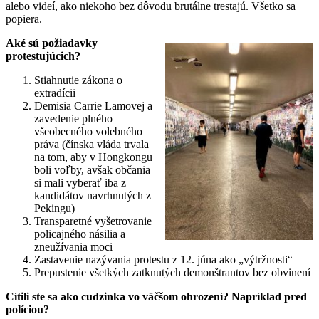
alebo videí, ako niekoho bez dôvodu brutálne trestajú. Všetko sa
popiera.
Aké sú požiadavky
protestujúcich?
Stiahnutie zákona o
extradícii
Demisia Carrie Lamovej a
zavedenie plného
všeobecného volebného
práva (čínska vláda trvala
na tom, aby v Hongkongu
boli voľby, avšak občania
si mali vyberať iba z
kandidátov navrhnutých z
Pekingu)
Transparetné vyšetrovanie
policajného násilia a
zneužívania moci
Zastavenie nazývania protestu z 12. júna ako „výtržnosti“
Prepustenie všetkých zatknutých demonštrantov bez obvinení
Cítili ste sa ako cudzinka vo väčšom ohrození? Napríklad pred
políciou?