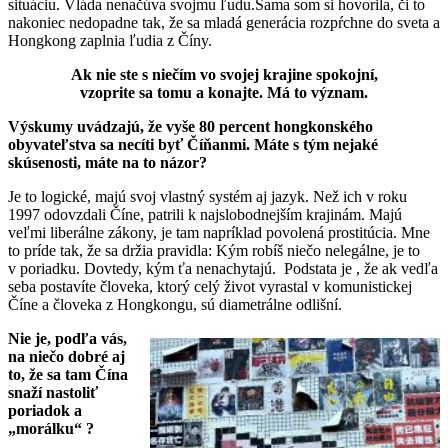
situáciu. Vláda nenačúva svojmu ľudu.Sama som si hovorila, či to
nakoniec nedopadne tak, že sa mladá generácia rozpŕchne do sveta a
Hongkong zaplnia ľudia z Číny.
Ak nie ste s niečím vo svojej krajine spokojní,
vzoprite sa tomu a konajte. Má to význam.
Výskumy uvádzajú, že vyše 80 percent hongkonského
obyvateľstva sa necíti byť Číňanmi. Máte s tým nejaké
skúsenosti, máte na to názor?
Je to logické, majú svoj vlastný systém aj jazyk. Než ich v roku
1997 odovzdali Číne, patrili k najslobodnejším krajinám. Majú
veľmi liberálne zákony, je tam napríklad povolená prostitúcia. Mne
to príde tak, že sa držia pravidla: Kým robíš niečo nelegálne, je to
v poriadku. Dovtedy, kým ťa nenachytajú.
Podstata je , že ak vedľa
seba postavíte človeka, ktorý celý život vyrastal v komunistickej
Číne a človeka z Hongkongu, sú diametrálne odlišní.
Nie je, podľa vás,
na niečo dobré aj
to, že sa tam Čína
snaží nastoliť
poriadok a
„morálku“ ?