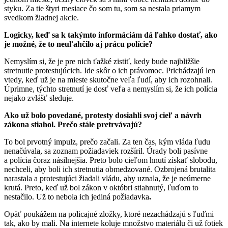
styku. Za tie štyri mesiace čo som tu, som sa nestala priamym
svedkom žiadnej akcie.
Logicky, keď sa k takýmto informáciám dá ľahko dostať, ako
je možné, že to neuľahčilo aj prácu polície?
Nemyslím si, že je pre nich ťažké zistiť, kedy bude najbližšie
stretnutie protestujúcich. Ide skôr o ich právomoc. Prichádzajú len
vtedy, keď už je na mieste skutočne veľa ľudí, aby ich rozohnali.
Úprimne, týchto stretnutí je dosť veľa a nemyslím si, že ich polícia
nejako zvlášť sleduje.
Ako už bolo povedané, protesty dosiahli svoj cieľ a návrh
zákona stiahol. Prečo stále pretrvávajú?
To bol prvotný impulz, prečo začali. Za ten čas, kým vláda ľudu
nenačúvala, sa zoznam požiadaviek rozšíril. Úrady boli pasívne
a polícia čoraz násilnejšia. Preto bolo cieľom hnutí získať slobodu,
nechceli, aby boli ich stretnutia obmedzované. Ozbrojená brutalita
narastala a protestujúci žiadali vládu, aby uznala, že je neúmerne
krutá. Preto, keď už bol zákon v októbri stiahnutý, ľuďom to
nestačilo. Už to nebola ich jediná požiadavka
.
Opäť poukážem na policajné zložky, ktoré nezachádzajú s ľuďmi
tak, ako by mali. Na internete koluje množstvo materiálu či už fotiek