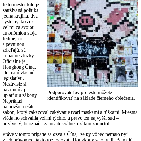
Je to mesto, kde je
zaužívaná politika –
jedna krajina, dva
systémy, takže si
veľmi za svojou
autonómiou stoja.
Jediné, čo
s pevninou
zdieľajú, sú
armádne zložky.
Oficiálne je
Hongkong Čína,
ale majú vlastnú
legislatívu.
Nezávisle si
navrhujú aj
Podporovateľov protestu môžete
uplatňujú zákony.
identifikovať na základe čierneho oblečenia.
Napríklad,
najnovšie riešili
zákon, ktorý zakazoval zakývanie tvárí maskami a rúškami. Miestna
vláda ho schválila veľmi rýchlo, a práve ten najvyšší súd –
nezávislý, to označil za neadekvátne a zákon zamietol.
Práve v tomto prípade sa ozvala Čína, že by vôbec nemalo byť
v ich právomoci takto rozhodovať. Hongkong sa ohradil, že majú