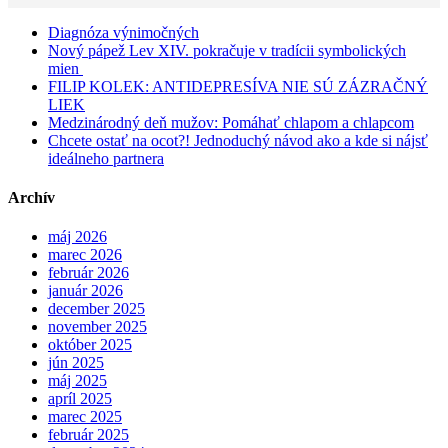
Diagnóza výnimočných
Nový pápež Lev XIV. pokračuje v tradícii symbolických
mien
FILIP KOLEK: ANTIDEPRESÍVA NIE SÚ ZÁZRAČNÝ
LIEK
Medzinárodný deň mužov: Pomáhať chlapom a chlapcom
Chcete ostať na ocot?! Jednoduchý návod ako a kde si nájsť
ideálneho partnera
Archív
máj 2026
marec 2026
február 2026
január 2026
december 2025
november 2025
október 2025
jún 2025
máj 2025
apríl 2025
marec 2025
február 2025