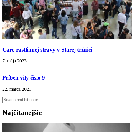
Čaro rastlinnej stravy v Starej tržnici
7. mája 2023
Príbeh vily číslo 9
22. marca 2021
Najčítanejšie