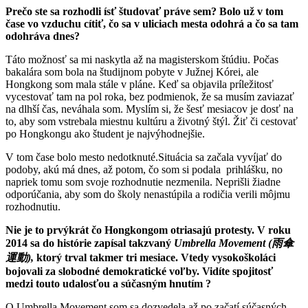
Prečo ste sa rozhodli ísť študovať práve sem? Bolo už v tom
čase vo vzduchu cítiť, čo sa v uliciach mesta odohrá a čo sa tam
odohráva dnes?
Táto možnosť sa mi naskytla až na magisterskom štúdiu. Počas
bakalára som bola na študijnom pobyte v Južnej Kórei, ale
Hongkong som mala stále v pláne. Keď sa objavila príležitosť
vycestovať tam na pol roka, bez podmienok, že sa musím zaviazať
na dlhší čas, neváhala som. Myslím si, že šesť mesiacov je dosť na
to, aby som vstrebala miestnu kultúru a životný štýl. Žiť či cestovať
po Hongkongu ako študent je najvýhodnejšie.
V tom čase bolo mesto nedotknuté.Situácia sa začala vyvíjať do
podoby, akú má dnes, až potom, čo som si podala prihlášku, no
napriek tomu som svoje rozhodnutie nezmenila. Neprišli žiadne
odporúčania, aby som do školy nenastúpila a rodičia verili môjmu
rozhodnutiu.
Nie je to prvýkrát čo Hongkongom otriasajú protesty. V roku
2014 sa do histórie zapísal takzvaný
Umbrella Movement (雨傘
運動),
ktorý trval takmer tri mesiace. Vtedy vysokoškoláci
bojovali za slobodné demokratické voľby. Vidíte spojitosť
medzi touto udalosťou a súčasným hnutím ?
O Umbrella Movement som sa dozvedela až po začatí súčasných