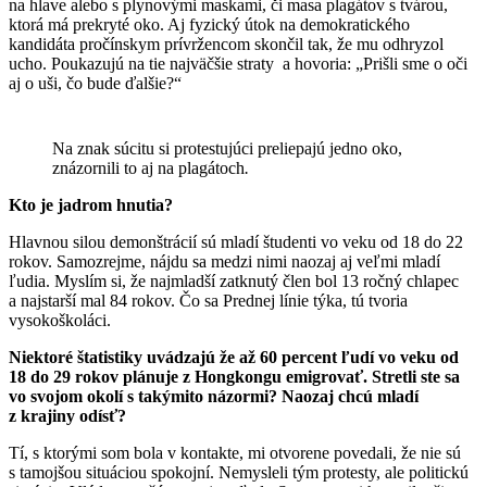
na hlave alebo s plynovými maskami, či masa plagátov s tvárou,
ktorá má prekryté oko. Aj fyzický útok na demokratického
kandidáta pročínskym prívržencom skončil tak, že mu odhryzol
ucho. Poukazujú na tie najväčšie straty a hovoria: „Prišli sme o oči
aj o uši, čo bude ďalšie?“
Na znak súcitu si protestujúci preliepajú jedno oko,
znázornili to aj na plagátoch
.
Kto je jadrom hnutia?
Hlavnou silou demonštrácií sú mladí študenti vo veku od 18 do 22
rokov. Samozrejme, nájdu sa medzi nimi naozaj aj veľmi mladí
ľudia. Myslím si, že najmladší zatknutý člen bol 13 ročný chlapec
a najstarší mal 84 rokov. Čo sa Prednej línie týka, tú tvoria
vysokoškoláci.
Niektoré štatistiky uvádzajú že až 60 percent ľudí vo veku od
18 do 29 rokov plánuje z Hongkongu emigrovať. Stretli ste sa
vo svojom okolí s takýmito názormi? Naozaj chcú mladí
z krajiny odísť?
Tí, s ktorými som bola v kontakte, mi otvorene povedali, že nie sú
s tamojšou situáciou spokojní. Nemysleli tým protesty, ale politickú