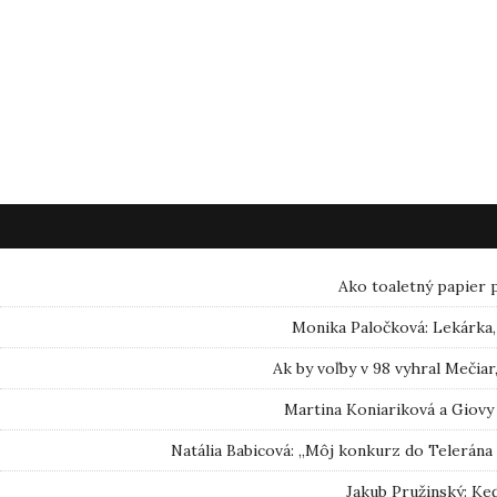
Ako toaletný papier 
Monika Paločková: Lekárka, 
Ak by voľby v 98 vyhral Mečia
Martina Koniariková a Giovy 
Natália Babicová: „Môj konkurz do Telerána 
Jakub Pružinský: Keď