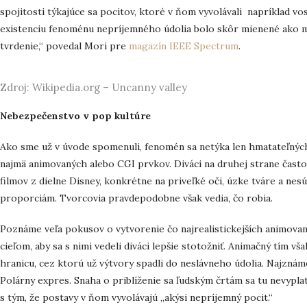
spojitosti týkajúce sa pocitov, ktoré v ňom vyvolávali napríklad vo
existenciu fenoménu nepríjemného údolia bolo skôr mienené ako m
tvrdenie,“ povedal Mori pre
magazín IEEE Spectrum
.
Zdroj: Wikipedia.org – Uncanny valley
Nebezpečenstvo v pop kultúre
Ako sme už v úvode spomenuli, fenomén sa netýka len hmatateľných
najmä animovaných alebo CGI prvkov. Diváci na druhej strane často
filmov z dielne Disney, konkrétne na priveľké oči, úzke tváre a ne
proporciám. Tvorcovia pravdepodobne však vedia, čo robia.
Poznáme veľa pokusov o vytvorenie čo najrealistickejších animovan
cieľom, aby sa s nimi vedeli diváci lepšie stotožniť. Animačný tím v
hranicu, cez ktorú už výtvory spadli do neslávneho údolia. Najzná
Polárny expres. Snaha o priblíženie sa ľudským črtám sa tu nevyplat
s tým, že postavy v ňom vyvolávajú „akýsi nepríjemný pocit.“