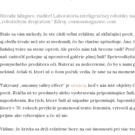
Hiroshi Ishiguro, riaditeľ Laboratória inteligenčnej robotiky n
„robotickým dvojčaťom.“ Zdroj: cosmosmagazine.com
Stalo sa vám niekedy, že ste cítili veľmi zvláštny, až skľučujúci poci
aj chvíľu trvalo než ste si uvedomili, čo ho vlastne spôsobuje. Áno, t
ľudskej tváre na stene oproti. Ale prečo nám tak hrozne vadí? Pre
naň zaútočiť pokojne aj uprostred galérie plnej ľudí? Sprievodkyň
pomyselného predátora oči. Nateraz sa nedozvieme, čo by s nami po
sekúnd. Avšak tí, ktorí už o ňom počuli, vedia, že sme sa na moment
Takzvaný „uncanny valley effect“ je
situácia
, keď v nás isté objekty 
pocit. Zväčša sú to predmety alebo vyobrazenia pripomínajúce ľudí
napodobenín, iba tých, ktoré ľudí až nápadne pripomínajú. Japons
ktorý v 70. rokoch prvýkrát pomenoval tento fenomén, vytvoril aj g
príjme ako vyhovujúce a čo už nie.
Vidíme, že krivka sa drží relatívne hore na osi únosnosti pri viac t