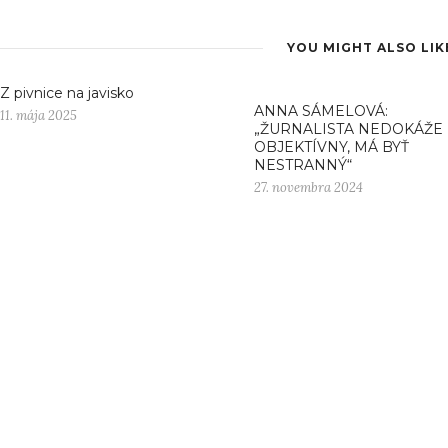
YOU MIGHT ALSO LIK
Z pivnice na javisko
ANNA SÁMELOVÁ:
11. mája 2025
„ŽURNALISTA NEDOKÁŽE 
OBJEKTÍVNY, MÁ BYŤ
NESTRANNÝ“
27. novembra 2024