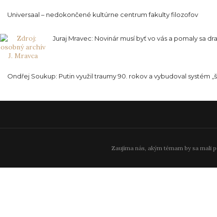
Universaal – nedokončené kultúrne centrum fakulty filozofov
Juraj Mravec: Novinár musí byť vo vás a pomaly sa dr
Ondřej Soukup: Putin využil traumy 90. rokov a vybudoval systém „
Zaujíma nás, akým témam by sa mali p