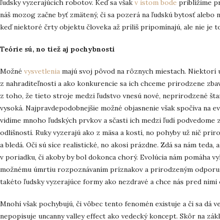
ľudsky vyzerajúcich robotov. Keď sa však
v istom bode
priblížime pr
náš mozog začne byť zmätený, či sa pozerá na ľudskú bytosť alebo n
keď niektoré črty objektu človeka až príliš pripomínajú, ale nie je t
Teórie sú, no tiež aj pochybnosti
Možné
vysvetlenia
majú svoj pôvod na rôznych miestach. Niektorí u
z nahraditeľnosti a ako konkurencie sa ich chceme prirodzene zbav
z toho, že tieto stroje medzi ľudstvo vnesú nové, neprirodzené šta
vysoká. Najpravdepodobnejšie možné objasnenie však spočíva na ev
vidíme mnoho ľudských prvkov a sčasti ich medzi ľudí podvedome z
odlišností. Ruky vyzerajú ako z mäsa a kostí, no pohyby už nič prir
a bledá. Oči sú síce realistické, no akosi prázdne. Zdá sa nám teda
v poriadku, či akoby by bol dokonca chorý. Evolúcia nám pomáha v
možnému úmrtiu rozpoznávaním príznakov a prirodzeným odporu v
takéto ľudsky vyzerajúce formy ako nezdravé a chce nás pred nimi 
Mnohí však pochybujú, či vôbec tento fenomén existuje a či sa dá v
nepopisuje uncanny valley effect ako vedecký koncept. Skôr na zák