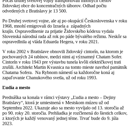
Počas druhej svetovej vojny transportovali mnohých členov
židovskej obce do koncentračných táborov. Odhad počtu
odvedených z Bratislavy je 13 500.
Po Druhej svetovej vojne, ale aj po okupácií Československa v roku
1968, mnohí emigrovali do Izraela a západných
krajín. Ospravedlnenie za prijatie Židovského kódexu vydala
Slovenská národná rada až rok po páde bývalého režimu. Neskôr sa
ospravedlnila aj vláda Eduarda Hegera, v roku 2021.
V roku 2002 v Bratislave obnovili židovský cintorín, na ktorom je
pochovaných 24 rabínov, medzi nimi aj významný Chatam Sofer.
Cintorín v roku 1943 pre výstavbu tunela kvôli električkovej trati
zrušili. Architekt Martin Kvasnica na tomto mieste navrhol pamätník
Chatama Sofera. Na Rybnom námestí sa každoročne koná aj
zapaľovanie Chanukového svetla, už od roku 1993.
Ľudia a mesto
Prednáška sa konala v rámci výstavy „Ľudia a mesto ‒ Dejiny
Bratislavy“, ktorá je umiestnená v Mestskom múzeu už od
Septembra 2022. Ukazuje ako sa mesto vyvíjalo od 13. storočia až
po 90. roky 20. storočia. Prehliadka je rozčlenená do šiestich celkov,
z ktorých je každý venovaný jednej téme. Trvať bude do 9. júla
2023.