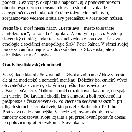
podobu. Cez vojny, okupáciu a napokon, aj v ponovembrovom
období rešpekt voči menšinám klesal a stúpal na základe
celospoločenských udalostí. O téme tolerancie voči iným,
zorganizovalo vedenie Bratislavy prednášku v Mestskom múzeu.
Prednáška, ktorá niesla názov „Bratislava ‒ mesto tolerancie
a intolerancie“, sa konala 4. apríla v Apponyiho paláci. Viedol ju
slovenský etnológ, judaista a vedúci vedecký pracovník Ústavu
etnológie a sociálnej antropológie SAV, Peter Salner. V rámci svojej
praxe sa zaujíma najmä o židovskú obec na Slovensku, ale aj
o bratislavské meštianstvo.
Osudy bratislavských minorít
Vo výklade kládol dôraz najmä na život a vnímanie Židov v meste,
ale aj na maďarskú a nemeckú menšinu. Dôležitý bol etnický vývoj
obyvateľstva a zmeny, ktorými si prešlo. Bratislavčanov
a Bratislavčanky začiatkom storočia rozdeľovali kaviarne, no spájali
ich viechy. Do kaviarní chodili len štamgasti a boli rozdelené na
prešporské a československé. Vo viechach sedávali zákazníci pri
dlhých stoloch s kýmkoľvek, kto prišiel. Okolo roku 1910 bola
Bratislava najtolerantnejšia. V medzivojnovom období museli
minority dokazovať svoju lojalitu a pri prideľovaní potravín dostali
len polovicu oproti Slovákom a Slovenkám.