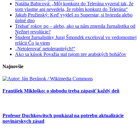
Natália Babicová: „Môj konkurz do Telerána vyzeral tak, že
som vlastne ani nevedela, že robím konkurz do Telerána“
Jakub Pružinský: Keď vyjdeš zo Superstar, si hviezda alebo
úplné dno
Tridsať rokov po – alebo, ako sa nám zmenila žurnalistika od
Nežnej revolúcie?
Študent žurnalistiky Juraj Šmondrk exceloval vo vedomostnej
relácii Čo ja viem
„Netolerovať netolerantných!“
Ako sa kúsok Považia stal rajom pre arabských boháčov
Najnovšie
František Mikloško: o slobodu treba zápasiť každý deň
Profesor Duchkowitsch poukázal na potrebu aktualizácie
novinárskych zásad