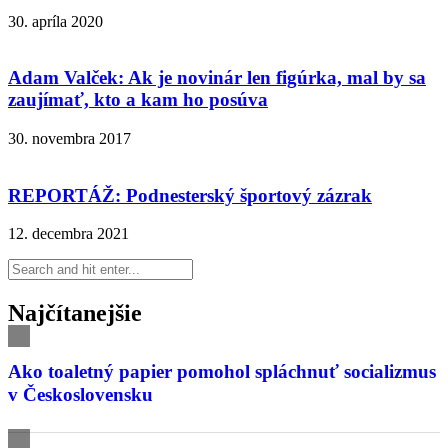
30. apríla 2020
Adam Valček: Ak je novinár len figúrka, mal by sa
zaujímať, kto a kam ho posúva
30. novembra 2017
REPORTÁŽ: Podnesterský športový zázrak
12. decembra 2021
Najčítanejšie
Ako toaletný papier pomohol spláchnuť socializmus
v Československu