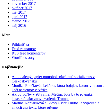
november 2017
október 2017
máj 2017
apríl 2017
marec 2017
máj 2016
Meta
Prihlásiť sa
Feed záznamov
RSS feed komentárov
WordPress.org
Najčítanejšie
Ako toaletný papier pomohol spláchnuť socializmus v
Československu
Monika Paločková: Lekárka, ktorá bojuje s koronavírusom a
lieči pacientov v Afrike
Ak by voľby v 98 vyhral Mečiar, bola by to rovnaká
katastrofa ako znovuzvolenie Trumpa
Martina Koniariková a Giovy Ricci: Hudba je vyjadrenie
emócií cez texty, ktoré píšeme