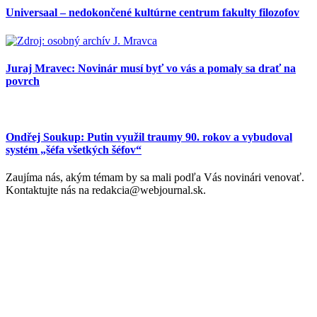
Universaal – nedokončené kultúrne centrum fakulty filozofov
Juraj Mravec: Novinár musí byť vo vás a pomaly sa drať na
povrch
Ondřej Soukup: Putin využil traumy 90. rokov a vybudoval
systém „šéfa všetkých šéfov“
Zaujíma nás, akým témam by sa mali podľa Vás novinári venovať.
Kontaktujte nás na redakcia@webjournal.sk.