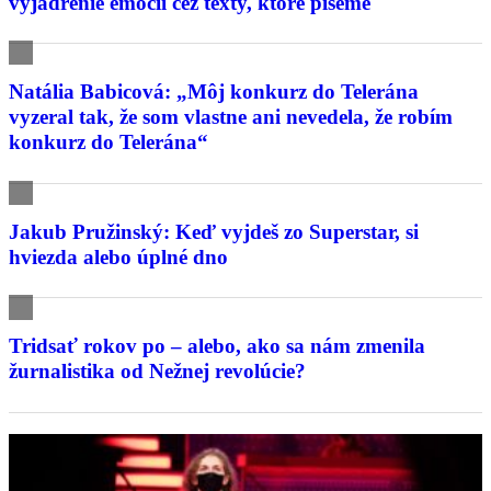
vyjadrenie emócií cez texty, ktoré píšeme
Natália Babicová: „Môj konkurz do Telerána
vyzeral tak, že som vlastne ani nevedela, že robím
konkurz do Telerána“
Jakub Pružinský: Keď vyjdeš zo Superstar, si
hviezda alebo úplné dno
Tridsať rokov po – alebo, ako sa nám zmenila
žurnalistika od Nežnej revolúcie?