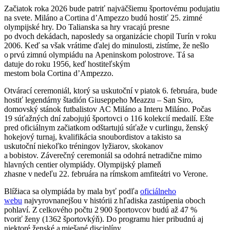
Začiatok roka 2026 bude patriť najväčšiemu športovému podujatiu
na svete. Miláno a Cortina d’Ampezzo budú hostiť 25. zimné
olympijské hry. Do Talianska sa hry vracajú presne
po dvoch dekádach, naposledy sa organizácie chopil Turín v roku
2006. Keď sa však vrátime ďalej do minulosti, zistíme, že nešlo
o prvú zimnú olympiádu na Apeninskom polostrove. Tá sa
datuje do roku 1956, keď hostiteľským
mestom bola Cortina d’Ampezzo.
Otvárací ceremoniál, ktorý sa uskutoční v piatok 6. februára, bude
hostiť legendárny štadión Giuseppeho Meazzu – San Siro,
domovský stánok futbalistov AC Miláno a Interu Miláno. Počas
19 súťažných dní zabojujú športovci o 116 kolekcií medailí. Ešte
pred oficiálnym začiatkom odštartujú súťaže v curlingu, ženský
hokejový turnaj, kvalifikácia snoubordistov a takisto sa
uskutoční niekoľko tréningov lyžiarov, skokanov
a bobistov. Záverečný ceremoniál sa odohrá netradične mimo
hlavných centier olympiády. Olympijský plameň
zhasne v nedeľu 22. februára na rímskom amfiteátri vo Verone.
Blížiaca sa olympiáda by mala byť podľa
oficiálneho
webu
najvyrovnanejšou v histórii z hľadiska zastúpenia oboch
pohlaví. Z celkového počtu 2 900 športovcov budú až 47 %
tvoriť ženy (1362 športovkýň). Do programu hier pribudnú aj
niektoré ženské a miešané disciplíny.