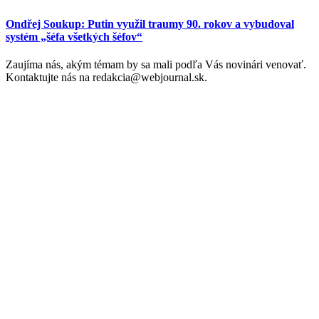
Ondřej Soukup: Putin využil traumy 90. rokov a vybudoval
systém „šéfa všetkých šéfov“
Zaujíma nás, akým témam by sa mali podľa Vás novinári venovať.
Kontaktujte nás na redakcia@webjournal.sk.