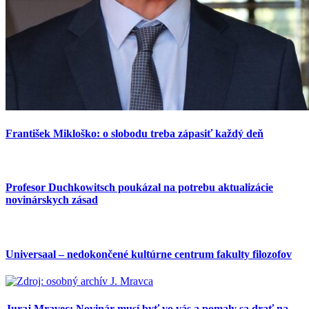
František Mikloško: o slobodu treba zápasiť každý deň
Profesor Duchkowitsch poukázal na potrebu aktualizácie
novinárskych zásad
Universaal – nedokončené kultúrne centrum fakulty filozofov
Juraj Mravec: Novinár musí byť vo vás a pomaly sa drať na