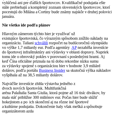
vylúčená ani pre ďalších športovcov. Kvalifikačné podujatia ešte
stále prebiehajú a kompletný zoznam slovenských športovcov, ktorí
pocestujú do Milána a Cortiny bude známy najskôr v druhej polovici
januára.
Nie všetko ide podľa plánov
Hlavným zámerom týchto hier je využívať už
existujúce športoviská, čo výrazným spôsobom znížilo náklady na
organizáciu. Taliani
schválili
rozpočet na budúcoročnú olympiádu
vo výške 1,7 miliardy eur. Podľa agentúry
AP
nezahŕňa investície
do športovej infraštruktúry ani výdavky v oblasti dopravy. Napriek
tomu ide o obrovský pokles v porovnaní s poslednými hrami. Aj
keď Čína oficiálne priznala na tú dobu rekordne nízku sumu
za výdavky spojené s organizáciou hier v hodnote 3,9 miliárd
dolárov, podľa portálu
Business Insider
sa skutočná výška nákladov
vyšplhala až na 38,5 miliardy dolárov.
Najväčšie investície zhltla výstavba jedného z
dvoch nových športovísk. Multifunkčná
aréna PalaItalia Santa Giulia, ktorá pojme až 16 tisíc divákov, by
mala stáť približne 300 miliónov eur. Počas hier bude slúžiť
hokejistom a po ich skončení aj na rôzne iné športové
a kultúrne podujatia. Dokončenie haly však mešká a spôsobuje
organizátorom azda