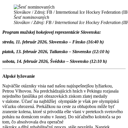
Šesť nominovaných
Slovákov / Zdroj: FB / Internetional Ice Hockey Federation (I
Program mužskej hokejovej reprezentácie Slovenska:
streda, 11. február 2026, Slovensko – Fínsko (16:40 h)
piatok, 13. február 2026, Taliansko – Slovensko (12:10 h)
sobota, 14. február 2026, Švédsko – Slovensko (12:10 h)
Alpské lyžovanie
Najväčšie otázniky visia nad našou najúspešnejšou lyžiarkou,
Petrou Vlhovou. Na predchádzajúcich hrách v Pekingu rozjasala
nejedného fanúšika pri obrazovkách ziskom zlatej medaily
v slalome. Účasť na najbližšej olympiáde je však pre olympijskú
víťazku ohrozená. Prekážkou na ceste za obhajobou môže byť
zranenie kolena, ktoré si privodila ešte vlani v pretekoch svetového
pohára na domácom svahu v Jasnej. Do súťažného kolotoča sa po
tom, čo absolvovala dva operačné
zákroky a dlhý rehabilitačný proces, stále nevrátila. Napriek