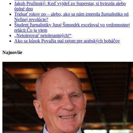
Jakub Pružinský: Keď vyjdeš zo Superstar, si hviezda alebo
úplné dno
Tridsať rokov po – alebo, ako sa nám zmenila žurnalistika od
Nežnej revolúcie?
Študent žurnalistiky Juraj Šmondrk exceloval vo vedomostnej
relácii Čo ja viem
„Netolerovať netolerantných!“
Ako sa kúsok Považia stal rajom pre arabských boháčov
Najnovšie