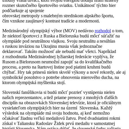
tribúny vrátia diváci, ktorí svojou energiou dodajú hrám stratený
rozmer skutočného športového sviatku. Unikátnosť týchto hier
podčiarkuje aj spojenie
obrovskej metropoly s malebným strediskom alpského športu,
čím vznikne zaujímavý kontrast tradície a modernosti.
Medzinárodný olympijský výbor (MOV) nedávno
rozhodol
o tom,
že niektorí športovci z Ruska a Bieloruska budú môcť súťažiť na
olympiáde pod neutrálnou vlajkou. Svoju neutralitu a nesúhlas
s ruskou inváziou na Ukrajinu musia však jednoznačne
deklarovať. Takúto možnosť ale nebudú mať všetci. Napríklad
z rozhodnutia Medzinárodnej lyžiarskej federácie vyplýva, že
Rusom a Bielorusom neumožní zapojiť sa do kvalifikačného
procesu, a preto na štartovej listine pod piatimi kruhmi budú
chýbať. Hry tak prinesú nielen skvelé výkony a nové rekordy, ale aj
symbolické posolstvo o potrebe obnovenia mierového ducha, na
ktorom olympijská myšlienka stojí.
Slovenskí fanúšikovia si budú môcť pozrieť vystúpenia nielen
našich reprezentantov, a tiež priame prenosy z mnohých ďalších
disciplín na obrazovkách Slovenskej televízie, ktorá je oficiálnym
vysielateľom olympijských hier na území Slovenska. Každý
výsledok na olympiáde má svoju hodnotu, aj keď nemožno
očakávať žiadnu veľkú medailovú žatvu. Pred dvadsiatimi rokmi
získal v Taliansku Radoslav Židek prvú medailu v samostatnej
histórii Slovenska. Nám ostáva dúfať, že slovenské farby zažiaria