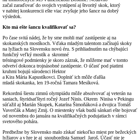
začal zaraďovať do svojich vystúpení aj štvoritý skok, ktorý
v nabitej konkurencii ešte viac zvyšuje jeho šance na dobrý
výsledok.
Kto má ešte šancu kvalifikovať sa?
Po čase svitá nádej, že by sme mohli mať zastúpenie aj na
skokanských mostíkoch. Vďaka mladým talentom začínajú skoky
na lyžiach na Slovensku novú éru. S prihliadnutím na chýbajúci
funkčný veľký mostík a skromné
tréningové podmienky je skoro zázrak, že môžeme mať v tomto
odvetví dokonca trojnásobné zastúpenie. O účasť pod piatimi
kruhmi bojujú súrodenci Hektor
a Kira Mária Kapustíkovci. Doplniť ich môže ďalšia
mladá skokanka, len 19-ročná Tamara Mesíková.
Rekordnú šiestu zimnú olympiádu môže absolvovať aj veterán na
saniach, štyridsaťštyri ročný Jozef Ninis. Okrem Ninisa v Pekingu
súťažil aj Marián Skupek, Katarína Šimoňáková a dvojica Tomáš
Vaverčák a Matej Zmij. O miestenky však budú sánkari ešte bojovať
od novembra do januára na kvalifikačných podujatiach v rámci
svetového pohára.
Predbežne by Slovensko malo získať niekoľko miest pre bežeckých
lyžiarov a v hre je aj snoubordista Samuel Jaroš. Účasť nie je