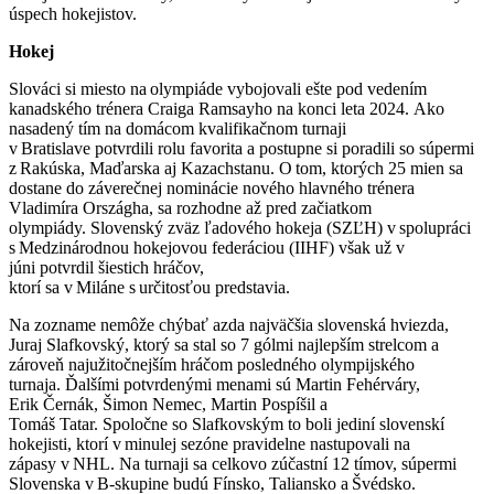
úspech hokejistov.
Hokej
Slováci si miesto na olympiáde vybojovali ešte pod vedením
kanadského trénera Craiga Ramsayho na konci leta 2024. Ako
nasadený tím na domácom kvalifikačnom turnaji
v Bratislave potvrdili rolu favorita a postupne si poradili so súpermi
z Rakúska, Maďarska aj Kazachstanu. O tom, ktorých 25 mien sa
dostane do záverečnej nominácie nového hlavného trénera
Vladimíra Országha, sa rozhodne až pred začiatkom
olympiády. Slovenský zväz ľadového hokeja (SZĽH) v spolupráci
s Medzinárodnou hokejovou federáciou (IIHF) však už v
júni potvrdil šiestich hráčov,
ktorí sa v Miláne s určitosťou predstavia.
Na zozname nemôže chýbať azda najväčšia slovenská hviezda,
Juraj Slafkovský, ktorý sa stal so 7 gólmi najlepším strelcom a
zároveň najužitočnejším hráčom posledného olympijského
turnaja. Ďalšími potvrdenými menami sú Martin Fehérváry,
Erik Černák, Šimon Nemec, Martin Pospíšil a
Tomáš Tatar. Spoločne so Slafkovským to boli jediní slovenskí
hokejisti, ktorí v minulej sezóne pravidelne nastupovali na
zápasy v NHL. Na turnaji sa celkovo zúčastní 12 tímov, súpermi
Slovenska v B-skupine budú Fínsko, Taliansko a Švédsko.