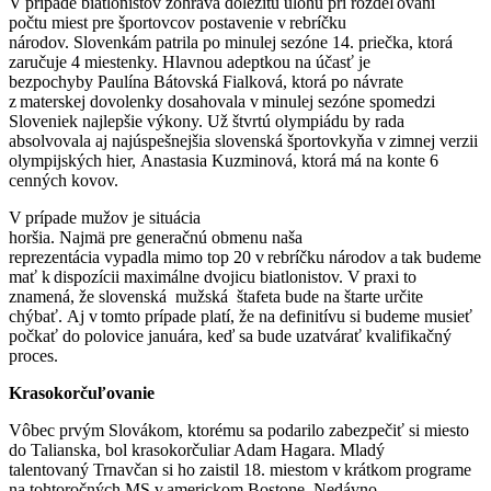
V prípade biatlonistov zohráva dôležitú úlohu pri rozdeľovaní
počtu miest pre športovcov postavenie v rebríčku
národov. Slovenkám patrila po minulej sezóne 14. priečka, ktorá
zaručuje 4 miestenky. Hlavnou adeptkou na účasť je
bezpochyby Paulína Bátovská Fialková, ktorá po návrate
z materskej dovolenky dosahovala v minulej sezóne spomedzi
Sloveniek najlepšie výkony. Už štvrtú olympiádu by rada
absolvovala aj najúspešnejšia slovenská športovkyňa v zimnej verzii
olympijských hier, Anastasia Kuzminová, ktorá má na konte 6
cenných kovov.
V prípade mužov je situácia
horšia. Najmä pre generačnú obmenu naša
reprezentácia vypadla mimo top 20 v rebríčku národov a tak budeme
mať k dispozícii maximálne dvojicu biatlonistov. V praxi to
znamená, že slovenská mužská štafeta bude na štarte určite
chýbať. Aj v tomto prípade platí, že na definitívu si budeme musieť
počkať do polovice januára, keď sa bude uzatvárať kvalifikačný
proces.
Krasokorčuľovanie
Vôbec prvým Slovákom, ktorému sa podarilo zabezpečiť si miesto
do Talianska, bol krasokorčuliar Adam Hagara. Mladý
talentovaný Trnavčan si ho zaistil 18. miestom v krátkom programe
na tohtoročných MS v americkom Bostone. Nedávno