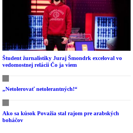
Študent žurnalistiky Juraj Šmondrk exceloval vo
vedomostnej relácii Čo ja viem
„Netolerovať netolerantných!“
Ako sa kúsok Považia stal rajom pre arabských
boháčov