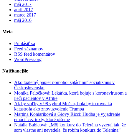
máj 2017
apríl 2017
marec 2017
máj 2016
Meta
Prihlásiť sa
Feed záznamov
RSS feed komentárov
WordPress.org
Najčítanejšie
Ako toaletný papier pomohol spláchnuť socializmus v
Československu
Monika Paločková: Lekárka, ktorá bojuje s koronavírusom a
lieči pacientov v Afrike
Ak by voľby v 98 vyhral Mečiar, bola by to rovnaká
katastrofa ako znovuzvolenie Trumpa
Martina Koniariková a Giovy Ricci: Hudba je vyjadrenie
emócií cez texty, ktoré píšeme
Natália Babicová: „Môj konkurz do Telerána vyzeral tak, že
som vlastne ani nevedela, že robím konkurz do Telerána“