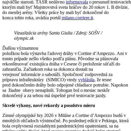
najväčšie starosti. TASR nedávno
informovala
o presunutí testovacieh
ktorým mali byť Majstrovstvá sveta hráčov do 20 rokov 1. B divízie,
do menšej arény. Všetky práce by mali byť dokončené do
konca tohto roka, uvádza portál
milano.corriere.it
.
Vizualizácia arény Santa Giulia / Zdroj: SOŠV /
olympic.sk
Ďalšou významnou
položkou bola výstavba ľadovej dráhy v Cortine d’Ampezzo. Ani v
tomto prípade nešlo všetko podľa plánu. Pôvodne sa plánovala
rekonštruovať existujúca dráha v Cesene či preloženie súťaží do
zahraničia. Začiatkom roka sa dokonca dostali na
verejnosť informácie o sabotáži. Spoločnosť zodpovedná za
prípravu infraštruktúry (SIMICO) vtedy
vyhlásila
, že tesne
pred dokončením dráhy bolo odpojené chladiace potrubie. Napokon
sa žiadne obavy nenaplnili. Tobogan bol o mesiac neskôr
dokončený a za sebou má úspešné prvé testovacie jazdy.
Skvelé výkony, nové rekordy a posolstvo mieru
Zimné olympijské hry 2026 v Miláne a Cortine d’Ampezzo budú v
mnohých ohľadoch výnimočné. Po poslednej edícii v Pekingu, ktorá
bola ovplyvnená rozsiahlymi pandemickými opatreniami, sa na