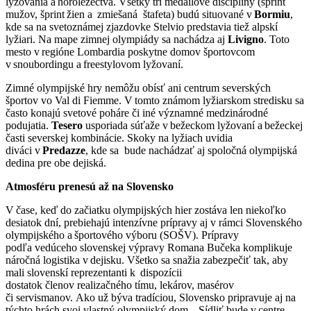
lyžovania a horolezectva. Všetky tri medailové disciplíny (šprint
mužov, šprint žien a zmiešaná štafeta) budú situované v
Bormiu
,
kde sa na svetoznámej zjazdovke Stelvio predstavia tiež alpskí
lyžiari. Na mape zimnej olympiády sa nachádza aj
Livigno
. Toto
mesto v regióne Lombardia poskytne domov športovcom
v snoubordingu a freestylovom lyžovaní.
Zimné olympijské hry nemôžu obísť ani centrum severských
športov vo Val di Fiemme. V tomto známom lyžiarskom stredisku sa
často konajú svetové poháre či iné významné medzinárodné
podujatia.
Tesero
usporiada súťaže v bežeckom lyžovaní a bežeckej
časti severskej kombinácie. Skoky na lyžiach uvidia
diváci v
Predazze
, kde sa bude nachádzať aj spoločná olympijská
dedina pre obe dejiská.
Atmosféru prenesú až na Slovensko
V čase, keď do začiatku olympijských hier zostáva len niekoľko
desiatok dní, prebiehajú intenzívne prípravy aj v rámci Slovenského
olympijského a športového výboru (SOŠV). Prípravy
podľa vedúceho slovenskej výpravy Romana Bučeka komplikuje
náročná logistika v dejisku. Všetko sa snažia zabezpečiť tak, aby
mali slovenskí reprezentanti k dispozícii
dostatok členov realizačného tímu, lekárov, masérov
či servismanov. Ako už býva tradíciou, Slovensko pripravuje aj na
týchto hrách svoj vlastný olympijský dom. „Sídliť bude v centre