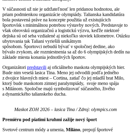
V súčasnosti už nie je udržateľnosť len pridanou hodnotou, ale
priam podmienkou organizácie olympiády. Talianska kandidatúra
bola postavená práve na koncepte použitia už existujúcich
športovísk s minimálnou potrebou výstavby nových. Predstavuje to
však obrovskú organizačnú a logistickú výzvu, keďže niektoré
dejiska sú od seba vzdialené aj niekoľko stoviek kilometrov. Otázku
ubytovania tak Taliani vyriešili unikátnym
spôsobom. Športovci nebudú bývať v spoločnej dedine, ako
bývalo zvykom, ale rozmiestnenia sa až do 6 olympijských dedín na
základe miesta konania jednotlivých športov.
Organizátori
predstavili
aj oficiálneho maskota olympijských hier.
Bude nim veselá lasica Tina. Meno jej odvodili podľa jedného
z dvojice hlavných miest – Cortina, zatiaľ čo jej mladší brat Milo,
ktorý bude maskotom zimnej paralympiády, svoje meno spája
s Milánom. Spoločne majú symbolizovať súčasného, živého
a dynamického talianskeho ducha.
Maskot ZOH 2026 – lasica Tina / Zdroj: olympics.com
Premiéru pod piatimi kruhmi zažije nový šport
Svetové centrum módy a umenia,
Miláno
, prepojí športové