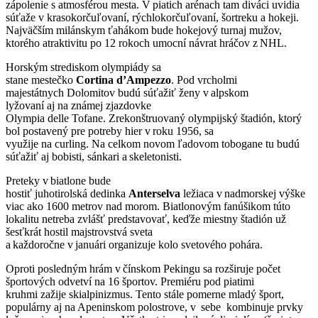
zápolenie s atmosférou mesta. V piatich arénach tam diváci uvidia
súťaže v krasokorčuľovaní, rýchlokorčuľovaní, šortreku a hokeji.
Najväčším milánskym ťahákom bude hokejový turnaj mužov,
ktorého atraktivitu po 12 rokoch umocní návrat hráčov z NHL.
Horským strediskom olympiády sa
stane mestečko
Cortina d’Ampezzo
. Pod vrcholmi
majestátnych Dolomitov budú súťažiť ženy v alpskom
lyžovaní aj na známej zjazdovke
Olympia delle Tofane. Zrekonštruovaný olympijský štadión, ktorý
bol postavený pre potreby hier v roku 1956, sa
využije na curling. Na celkom novom ľadovom tobogane tu budú
súťažiť aj bobisti, sánkari a skeletonisti.
Preteky v biatlone bude
hostiť juhotirolská dedinka
Anterselva
ležiaca v nadmorskej výške
viac ako 1600 metrov nad morom. Biatlonovým fanúšikom túto
lokalitu netreba zvlášť predstavovať, keďže miestny štadión už
šesťkrát hostil majstrovstvá sveta
a každoročne v januári organizuje kolo svetového pohára.
Oproti posledným hrám v čínskom Pekingu sa rozširuje počet
športových odvetví na 16 športov. Premiéru pod piatimi
kruhmi zažije skialpinizmus. Tento stále pomerne mladý šport,
populárny aj na Apeninskom polostrove, v sebe kombinuje prvky