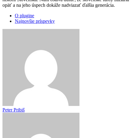
opäť a na jeho úspech dokáže nadviazať ďalšia generácia.
O plugine
Najnovšie príspevky
Peter Pribiš