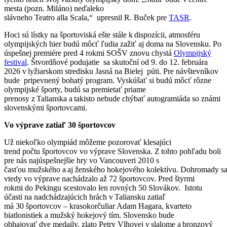
mesta (pozn. Miláno) neďaleko
slávneho Teatro alla Scala,“ upresnil R. Buček pre
TASR
.
Hoci sú lístky na športoviská ešte stále k dispozícii, atmosféru
olympijských hier budú môcť ľudia zažiť aj doma na Slovensku. Po
úspešnej premiére pred 4 rokmi SOŠV znovu chystá
Olympijský
festival
. Štvordňové podujatie sa skutoční od 9. do 12. februára
2026 v lyžiarskom stredisku Jasná na Bielej púti. Pre návštevníkov
bude pripevnený bohatý program. Vyskúšať si budú môcť rôzne
olympijské športy, budú sa premietať priame
prenosy z Talianska a takisto nebude chýbať autogramiáda so známi
slovenskými športovcami.
Vo výprave zatiaľ 30 športovcov
Už niekoľko olympiád môžeme pozorovať klesajúci
trend počtu športovcov vo výprave Slovenska. Z tohto pohľadu boli
pre nás najúspešnejšie hry vo Vancouveri 2010 s
časťou mužského a aj ženského hokejového kolektívu. Dohromady s
vtedy vo výprave nachádzalo až 72 športovcov. Pred štyrmi
rokmi do Pekingu scestovalo len rovných 50 Slovákov. Istotu
účasti na nadchádzajúcich hrách v Taliansku zatiaľ
má 30 športovcov – krasokorčuliar Adam Hagara, kvarteto
biatlonistiek a mužský hokejový tím. Slovensko bude
obhajovať dve medaily, zlato Petry Vlhovej v slalome a bronzový