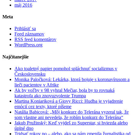
máj 2016
Meta
Prihlásiť sa
Feed záznamov
RSS feed komentárov
WordPress.org
Najčítanejšie
Ako toaletný papier pomohol spláchnuť socializmus v
Československu
Monika Paločková: Lekárka, ktorá bojuje s koronavírusom a
lieči pacientov v Afrike
Ak by voľby v 98 vyhral Mečiar, bola by to rovnaká
katastrofa ako znovuzvolenie Trumpa
Martina Koniariková a Giovy Ricci: Hudba je vyjadrenie
emócií cez texty, ktoré píšeme
Natália Babicová: „Môj konkurz do Telerána vyzeral tak, že
som vlastne ani nevedela, že robím konkurz do Telerána“
Jakub Pružinský: Keď vyjdeš zo Superstar, si hviezda alebo
úplné dno
Tridsať rokov po – alebo, ako sa nám zmenila žurnalistika od