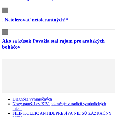
„Netolerovať netolerantných!“
Ako sa kúsok Považia stal rajom pre arabských
boháčov
Diagnóza výnimočných
Nový pápež Lev XIV. pokračuje v tradícii symbolických
mien
FILIP KOLEK: ANTIDEPRESÍVA NIE SÚ ZÁZRAČNÝ