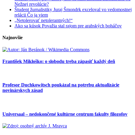
Nežnej revolúcie?
Študent žurnalistiky Juraj Šmondrk exceloval vo vedomostnej
relácii Čo ja viem
„Netolerovať netolerantných!“
Ako sa kúsok Považia stal rajom pre arabských boháčov
Najnovšie
František Mikloško: o slobodu treba zápasiť každý deň
Profesor Duchkowitsch poukázal na potrebu aktualizácie
novinárskych zásad
Universaal – nedokončené kultúrne centrum fakulty filozofov