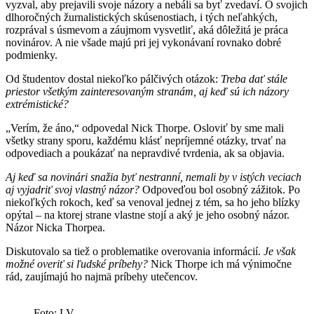
vyzval, aby prejavili svoje názory a nebáli sa byť zvedaví. O svojich
dlhoročných žurnalistických skúsenostiach, i tých neľahkých,
rozprával s úsmevom a záujmom vysvetliť, aká dôležitá je práca
novinárov. A nie všade majú pri jej vykonávaní rovnako dobré
podmienky.
Od študentov dostal niekoľko pálčivých otázok:
Treba dať stále
priestor všetkým zainteresovaným stranám, aj keď sú ich názory
extrémistické?
„Verím, že áno,“ odpovedal Nick Thorpe. Osloviť by sme mali
všetky strany sporu, každému klásť nepríjemné otázky, trvať na
odpovediach a poukázať na nepravdivé tvrdenia, ak sa objavia.
Aj keď sa novinári snažia byť nestranní, nemali by v istých veciach
aj vyjadriť svoj vlastný názor?
Odpoveďou bol osobný zážitok. Po
niekoľkých rokoch, keď sa venoval jednej z tém, sa ho jeho blízky
opýtal – na ktorej strane vlastne stojí a aký je jeho osobný názor.
Názor Nicka Thorpea.
Diskutovalo sa tiež o problematike overovania informácií.
Je však
možné overiť si ľudské príbehy?
Nick Thorpe ich má výnimočne
rád, zaujímajú ho najmä príbehy utečencov.
Foto: LV