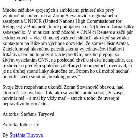
Mnoho zážitkov spojených s ambíciami priniesť ako prvý
výnimočnú správu, má aj Zoran Stevanović z regionálneho
zastúpenia UNHCR (United Nations High Commissioner for
Refugees) v Budapešti, ktoré podujatie na našej katedre žurnalistiky
zabezpečilo. V minulosti totiž pôsobil v CNN či Reuters a zažil pár
exkluzívnych – viac či menej vážnych situácií: ako keď sa vďaka
kontaktom na Blízkom východe dozvedel, že zomrel Jásir Arafat.
Zatelefonoval hlavnému palestínskemu vyjednávačovi Saíbovi
Irikátovi, ten mu to potvrdil. Ale predtým, než ho prepojil so
živým vysielaním CNN, na poslednú chvíľu si ešte nenápadne, cez
rozhovor o predtým spoločne zdieľaných momentoch, overoval, či
je na druhej strane linky skutočne on. Potom ho už mohol nechať
potvrdiť svetu smutnú „breaking news.“
Svoje živé rozprávanie ukončil Zoran Stevanović obavou, nad
ktorou často uvažuje. Tak, ako sa vodič kamióna bojí, že zaspí,
novinár má – a mal by vždy mať – strach z toho, že uverejní
nepravdivú informáciu.
Autorka: Štefánia Turyová
Autorka fotiek: LV
By
Štefánia Turyová