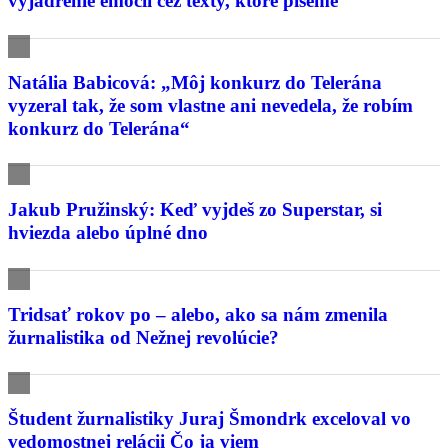
vyjadrenie emócií cez texty, ktoré píšeme
Natália Babicová: „Môj konkurz do Telerána
vyzeral tak, že som vlastne ani nevedela, že robím
konkurz do Telerána“
Jakub Pružinský: Keď vyjdeš zo Superstar, si
hviezda alebo úplné dno
Tridsať rokov po – alebo, ako sa nám zmenila
žurnalistika od Nežnej revolúcie?
Študent žurnalistiky Juraj Šmondrk exceloval vo
vedomostnej relácii Čo ja viem