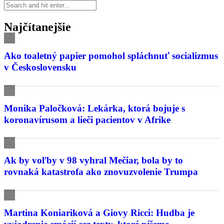
Najčítanejšie
Ako toaletný papier pomohol spláchnuť socializmus
v Československu
Monika Paločková: Lekárka, ktorá bojuje s
koronavírusom a lieči pacientov v Afrike
Ak by voľby v 98 vyhral Mečiar, bola by to
rovnaká katastrofa ako znovuzvolenie Trumpa
Martina Koniariková a Giovy Ricci: Hudba je