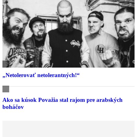
„Netolerovať netolerantných!“
Ako sa kúsok Považia stal rajom pre arabských
boháčov