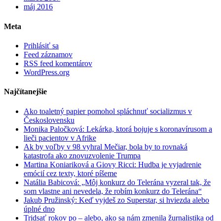
máj 2016
Meta
Prihlásiť sa
Feed záznamov
RSS feed komentárov
WordPress.org
Najčítanejšie
Ako toaletný papier pomohol spláchnuť socializmus v
Československu
Monika Paločková: Lekárka, ktorá bojuje s koronavírusom a
lieči pacientov v Afrike
Ak by voľby v 98 vyhral Mečiar, bola by to rovnaká
katastrofa ako znovuzvolenie Trumpa
Martina Koniariková a Giovy Ricci: Hudba je vyjadrenie
emócií cez texty, ktoré píšeme
Natália Babicová: „Môj konkurz do Telerána vyzeral tak, že
som vlastne ani nevedela, že robím konkurz do Telerána“
Jakub Pružinský: Keď vyjdeš zo Superstar, si hviezda alebo
úplné dno
Tridsať rokov po – alebo, ako sa nám zmenila žurnalistika od