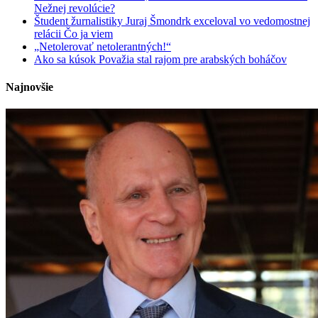
Nežnej revolúcie?
Študent žurnalistiky Juraj Šmondrk exceloval vo vedomostnej
relácii Čo ja viem
„Netolerovať netolerantných!“
Ako sa kúsok Považia stal rajom pre arabských boháčov
Najnovšie