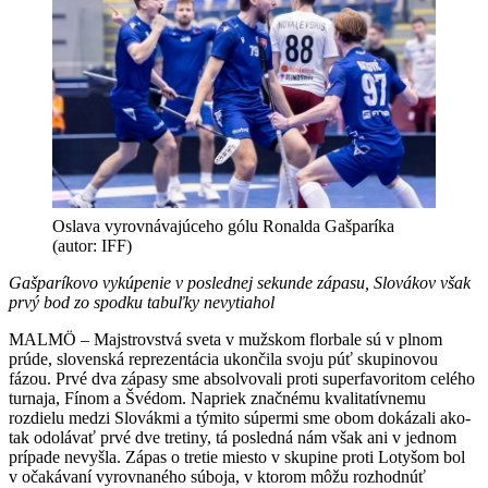
Oslava vyrovnávajúceho gólu Ronalda Gašparíka
(autor: IFF)
Gašparíkovo vykúpenie v poslednej sekunde zápasu, Slovákov však
prvý bod zo spodku tabuľky nevytiahol
MALMÖ – Majstrovstvá sveta v mužskom florbale sú v plnom
prúde, slovenská reprezentácia ukončila svoju púť skupinovou
fázou. Prvé dva zápasy sme absolvovali proti superfavoritom celého
turnaja, Fínom a Švédom. Napriek značnému kvalitatívnemu
rozdielu medzi Slovákmi a týmito súpermi sme obom dokázali ako-
tak odolávať prvé dve tretiny, tá posledná nám však ani v jednom
prípade nevyšla. Zápas o tretie miesto v skupine proti Lotyšom bol
v očakávaní vyrovnaného súboja, v ktorom môžu rozhodnúť