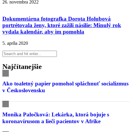
26. novembra 2022
Dokumentárna fotografka Dorota Holubová
portrétovala ženy, ktoré zažili násilie: Minulý rok
vydala kalendár, aby im pomohla
5. apríla 2020
Najčítanejšie
Ako toaletný papier pomohol spláchnuť socializmus
v Československu
Monika Paločková: Lekárka, ktorá bojuje s
koronavírusom a lieči pacientov v Afrike