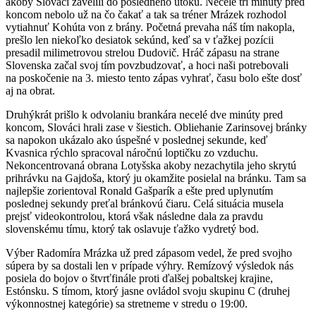
akoby Slováci zavelili do posledného útoku. Necelé tri minúty pred
koncom nebolo už na čo čakať a tak sa tréner Mrázek rozhodol
vytiahnuť Kohúta von z brány. Početná prevaha náš tím nakopla,
prešlo len niekoľko desiatok sekúnd, keď sa v ťažkej pozícii
presadil milimetrovou strelou Dudovič. Hráč zápasu na strane
Slovenska začal svoj tím povzbudzovať, a hoci naši potrebovali
na poskočenie na 3. miesto tento zápas vyhrať, času bolo ešte dosť
aj na obrat.
Druhýkrát prišlo k odvolaniu brankára necelé dve minúty pred
koncom, Slováci hrali zase v šiestich. Obliehanie Zarinsovej bránky
sa napokon ukázalo ako úspešné v poslednej sekunde, keď
Kvasnica rýchlo spracoval náročnú loptičku zo vzduchu.
Nekoncentrovaná obrana Lotyšska akoby nezachytila jeho skrytú
prihrávku na Gajdoša, ktorý ju okamžite posielal na bránku. Tam sa
najlepšie zorientoval Ronald Gašparík a ešte pred uplynutím
poslednej sekundy preťal bránkovú čiaru. Celá situácia musela
prejsť videokontrolou, ktorá však následne dala za pravdu
slovenskému tímu, ktorý tak oslavuje ťažko vydretý bod.
Výber Radomíra Mrázka už pred zápasom vedel, že pred svojho
súpera by sa dostali len v prípade výhry. Remízový výsledok nás
posiela do bojov o štvrťfinále proti ďalšej pobaltskej krajine,
Estónsku. S tímom, ktorý jasne ovládol svoju skupinu C (druhej
výkonnostnej kategórie) sa stretneme v stredu o 19:00.