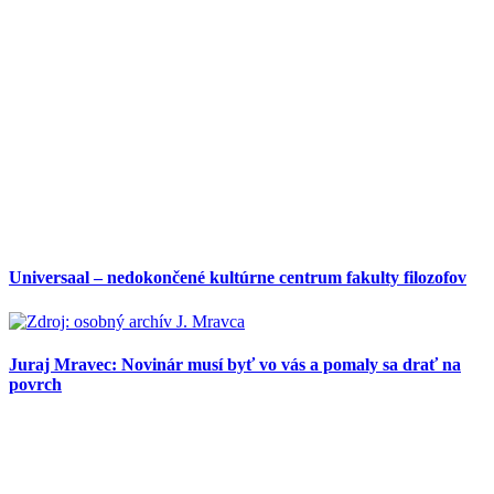
Universaal – nedokončené kultúrne centrum fakulty filozofov
Juraj Mravec: Novinár musí byť vo vás a pomaly sa drať na
povrch