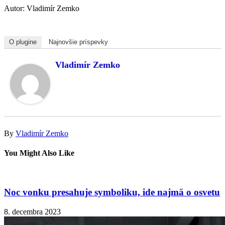
Autor: Vladimír Zemko
O plugine
Najnovšie príspevky
Vladimír Zemko
By
Vladimír Zemko
You Might Also Like
Noc vonku presahuje symboliku, ide najmä o osvetu
8. decembra 2023