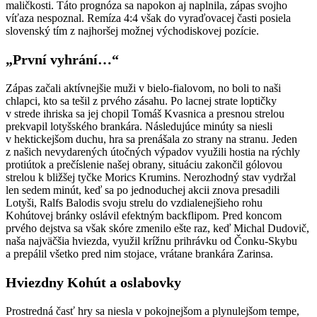
maličkosti. Táto prognóza sa napokon aj naplnila, zápas svojho
víťaza nespoznal. Remíza 4:4 však do vyraďovacej časti posiela
slovenský tím z najhoršej možnej východiskovej pozície.
„První vyhrání…“
Zápas začali aktívnejšie muži v bielo-fialovom, no boli to naši
chlapci, kto sa tešil z prvého zásahu. Po lacnej strate loptičky
v strede ihriska sa jej chopil Tomáš Kvasnica a presnou strelou
prekvapil lotyšského brankára. Následujúce minúty sa niesli
v hektickejšom duchu, hra sa prenášala zo strany na stranu. Jeden
z našich nevydarených útočných výpadov využili hostia na rýchly
protiútok a prečíslenie našej obrany, situáciu zakončil gólovou
strelou k bližšej tyčke Morics Krumins. Nerozhodný stav vydržal
len sedem minút, keď sa po jednoduchej akcii znova presadili
Lotyši, Ralfs Balodis svoju strelu do vzdialenejšieho rohu
Kohútovej bránky oslávil efektným backflipom. Pred koncom
prvého dejstva sa však skóre zmenilo ešte raz, keď Michal Dudovič,
naša najväčšia hviezda, využil krížnu prihrávku od Čonku-Skybu
a prepálil všetko pred nim stojace, vrátane brankára Zarinsa.
Hviezdny Kohút a oslabovky
Prostredná časť hry sa niesla v pokojnejšom a plynulejšom tempe,