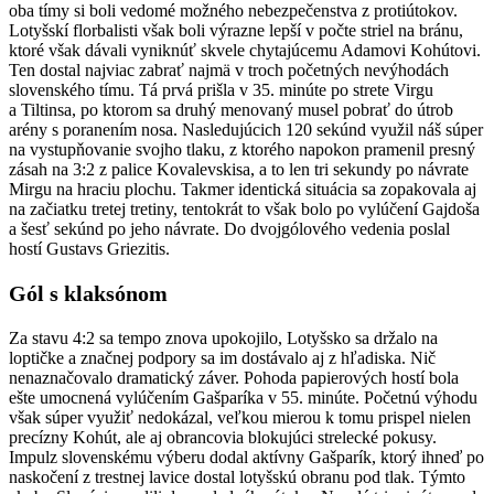
oba tímy si boli vedomé možného nebezpečenstva z protiútokov.
Lotyšskí florbalisti však boli výrazne lepší v počte striel na bránu,
ktoré však dávali vyniknúť skvele chytajúcemu Adamovi Kohútovi.
Ten dostal najviac zabrať najmä v troch početných nevýhodách
slovenského tímu. Tá prvá prišla v 35. minúte po strete Virgu
a Tiltinsa, po ktorom sa druhý menovaný musel pobrať do útrob
arény s poranením nosa. Nasledujúcich 120 sekúnd využil náš súper
na vystupňovanie svojho tlaku, z ktorého napokon pramenil presný
zásah na 3:2 z palice Kovalevskisa, a to len tri sekundy po návrate
Mirgu na hraciu plochu. Takmer identická situácia sa zopakovala aj
na začiatku tretej tretiny, tentokrát to však bolo po vylúčení Gajdoša
a šesť sekúnd po jeho návrate. Do dvojgólového vedenia poslal
hostí Gustavs Griezitis.
Gól s klaksónom
Za stavu 4:2 sa tempo znova upokojilo, Lotyšsko sa držalo na
loptičke a značnej podpory sa im dostávalo aj z hľadiska. Nič
nenaznačovalo dramatický záver. Pohoda papierových hostí bola
ešte umocnená vylúčením Gašparíka v 55. minúte. Početnú výhodu
však súper využiť nedokázal, veľkou mierou k tomu prispel nielen
precízny Kohút, ale aj obrancovia blokujúci strelecké pokusy.
Impulz slovenskému výberu dodal aktívny Gašparík, ktorý ihneď po
naskočení z trestnej lavice dostal lotyšskú obranu pod tlak. Týmto