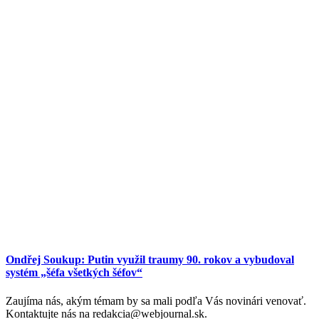
Ondřej Soukup: Putin využil traumy 90. rokov a vybudoval
systém „šéfa všetkých šéfov“
Zaujíma nás, akým témam by sa mali podľa Vás novinári venovať.
Kontaktujte nás na redakcia@webjournal.sk.