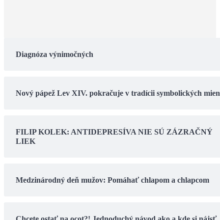
Diagnóza výnimočných
Nový pápež Lev XIV. pokračuje v tradícii symbolických mie
FILIP KOLEK: ANTIDEPRESÍVA NIE SÚ ZÁZRAČNÝ
LIEK
Medzinárodný deň mužov: Pomáhať chlapom a chlapcom
Chcete ostať na ocot?! Jednoduchý návod ako a kde si nájsť