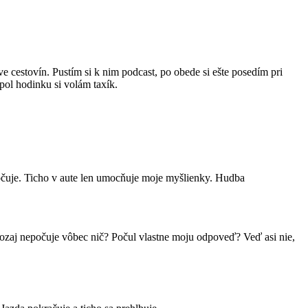
e cestovín. Pustím si k nim podcast, po obede si ešte posedím pri
 pol hodinku si volám taxík.
počuje. Ticho v aute len umocňuje moje myšlienky. Hudba
aozaj nepočuje vôbec nič? Počul vlastne moju odpoveď? Veď asi nie,