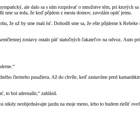
sympatický, ale dalo sa s ním rozprávať o množstve tém, pri ktorých s
dli sme sa teda, že keď pôjdem z mesta domov, zavolám opäť jemu.
iu, že už by sme mali ísť. Dohodli sme sa, že ešte pôjdeme k Rebeke 
emčlennej zostavy ostalo päť statočných čakateľov na odvoz. Auto pri
budeme.“
jedného čierneho pasažiera. Až do chvíle, keď zastavíme pred kamarátk
ť, to bol adrenalín,“ zahlásil.
 si nikdy neobjednávajte jazdu na moje meno, lebo to budem riešiť ove