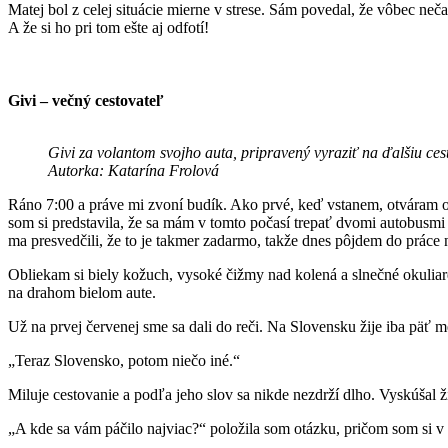
Matej bol z celej situácie mierne v strese. Sám povedal, že vôbec ne
A že si ho pri tom ešte aj odfotí!
Givi – večný cestovateľ
Givi za volantom svojho auta, pripravený vyraziť na ďalšiu ces
Autorka: Katarína Frolová
Ráno 7:00 a práve mi zvoní budík. Ako prvé, keď vstanem, otváram o
som si predstavila, že sa mám v tomto počasí trepať dvomi autobusmi d
ma presvedčili, že to je takmer zadarmo, takže dnes pôjdem do práce
Obliekam si biely kožuch, vysoké čižmy nad kolená a slnečné okuliare
na drahom bielom aute.
Už na prvej červenej sme sa dali do reči. Na Slovensku žije iba päť
„Teraz Slovensko, potom niečo iné.“
Miluje cestovanie a podľa jeho slov sa nikde nezdrží dlho. Vyskúšal 
„A kde sa vám páčilo najviac?“ položila som otázku, pričom som si v