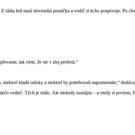
 rádia hrá stará slovenská pesnička a vodič si ticho pospevuje. Po chví
lovanie, tak viete, že ste v zlej profesii.“
o, niektorí kladú otázky a niektorí by potrebovali napomenutie,“ dodá
i niečo vedieť. Tých je málo. Ale niekedy nastúpia – a vtedy si poviem