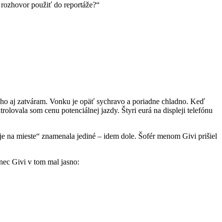
š rozhovor použiť do reportáže?“
 ho aj zatváram. Vonku je opäť sychravo a poriadne chladno. Keď
rolovala som cenu potenciálnej jazdy. Štyri eurá na displeji telefónu
je na mieste“ znamenala jediné – idem dole. Šofér menom Givi prišiel
ínec Givi v tom mal jasno: