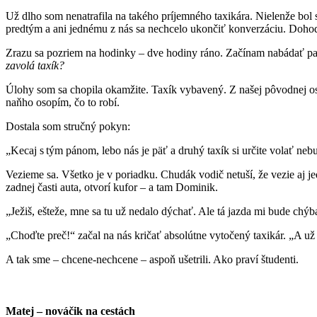
Už dlho som nenatrafila na takého príjemného taxikára. Nielenže bol 
predtým a ani jednému z nás sa nechcelo ukončiť konverzáciu. Doho
Zrazu sa pozriem na hodinky – dve hodiny ráno. Začínam nabádať part
zavolá taxík?
Úlohy som sa chopila okamžite. Taxík vybavený. Z našej pôvodnej os
naňho osopím, čo to robí.
Dostala som stručný pokyn:
„Kecaj s tým pánom, lebo nás je päť a druhý taxík si určite volať ne
Vezieme sa. Všetko je v poriadku. Chudák vodič netuší, že vezie aj 
zadnej časti auta, otvorí kufor – a tam Dominik.
„Ježiš, ešteže, mne sa tu už nedalo dýchať. Ale tá jazda mi bude chýba
„Choďte preč!“ začal na nás kričať absolútne vytočený taxikár. „A už
A tak sme – chcene-nechcene – aspoň ušetrili. Ako praví študenti.
Matej – nováčik na cestách