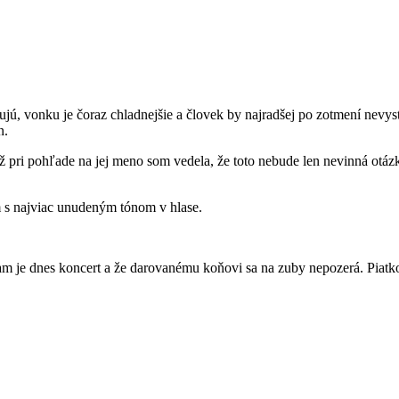
jú, vonku je čoraz chladnejšie a človek by najradšej po zotmení nevyst
ón.
ž pri pohľade na jej meno som vedela, že toto nebude len nevinná otáz
m s najviac unudeným tónom v hlase.
 tam je dnes koncert a že darovanému koňovi sa na zuby nepozerá. Piat