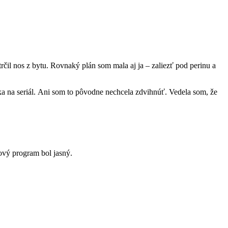
rčil nos z bytu. Rovnaký plán som mala aj ja – zaliezť pod perinu a
ka na seriál. Ani som to pôvodne nechcela zdvihnúť. Vedela som, že
kový program bol jasný.