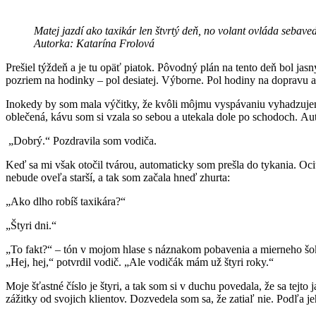
Matej jazdí ako taxikár len štvrtý deň, no volant ovláda sebav
Autorka: Katarína Frolová
Prešiel týždeň a je tu opäť piatok. Pôvodný plán na tento deň bol jas
pozriem na hodinky – pol desiatej. Výborne. Pol hodiny na dopravu a
Inokedy by som mala výčitky, že kvôli môjmu vyspávaniu vyhadzujem
oblečená, kávu som si vzala so sebou a utekala dole po schodoch. A
„Dobrý.“ Pozdravila som vodiča.
Keď sa mi však otočil tvárou, automaticky som prešla do tykania. Oc
nebude oveľa starší, a tak som začala hneď zhurta:
„Ako dlho robíš taxikára?“
„Štyri dni.“
„To fakt?“ – tón v mojom hlase s náznakom pobavenia a mierneho šok
„Hej, hej,“ potvrdil vodič. „Ale vodičák mám už štyri roky.“
Moje šťastné číslo je štyri, a tak som si v duchu povedala, že sa te
zážitky od svojich klientov. Dozvedela som sa, že zatiaľ nie. Podľa j