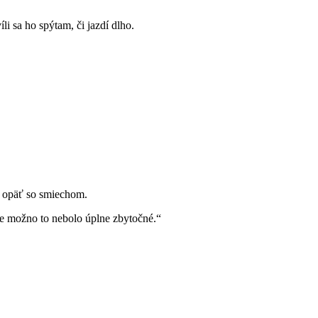
li sa ho spýtam, či jazdí dlho.
va opäť so smiechom.
, že možno to nebolo úplne zbytočné.“