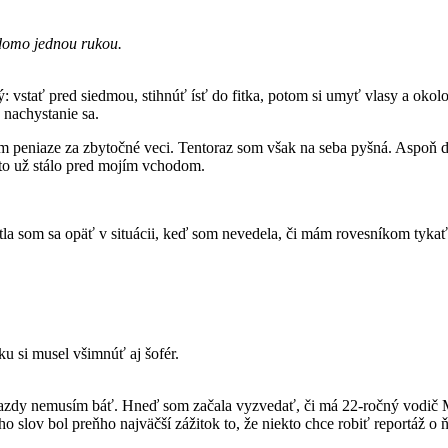
edomo jednou rukou.
ný: vstať pred siedmou, stihnúť ísť do fitka, potom si umyť vlasy a okol
 nachystanie sa.
 peniaze za zbytočné veci. Tentoraz som však na seba pyšná. Aspoň ďa
uto už stálo pred mojím vchodom.
itla som sa opäť v situácii, keď som nevedela, či mám rovesníkom tyka
u si musel všimnúť aj šofér.
jto jazdy nemusím báť. Hneď som začala vyzvedať, či má 22-ročný vodič 
eho slov bol preňho najväčší zážitok to, že niekto chce robiť reportáž 