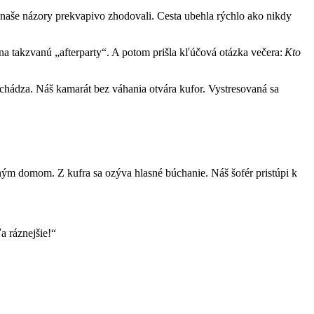
a naše názory prekvapivo zhodovali. Cesta ubehla rýchlo ako nikdy
na takzvanú „afterparty“. A potom prišla kľúčová otázka večera:
Kto
chádza. Náš kamarát bez váhania otvára kufor. Vystresovaná sa
iným domom. Z kufra sa ozýva hlasné búchanie. Náš šofér pristúpi k
ľa ráznejšie!“