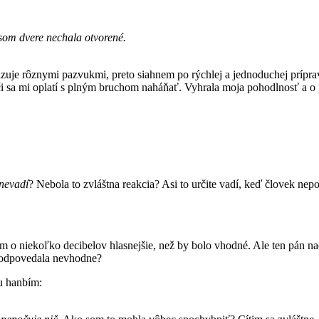
 som dvere nechala otvorené.
izuje rôznymi pazvukmi, preto siahnem po rýchlej a jednoduchej príprav
 či sa mi oplatí s plným bruchom naháňať. Vyhrala moja pohodlnosť a o
nevadí
? Nebola to zvláštna reakcia? Asi to určite vadí, keď človek ne
ám o niekoľko decibelov hlasnejšie, než by bolo vhodné. Ale ten pán n
u odpovedala nevhodne?
hu hanbím: