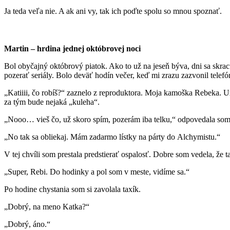
Ja teda veľa nie. A ak ani vy, tak ich poďte spolu so mnou spoznať.
Martin – hrdina jednej októbrovej noci
Bol obyčajný októbrový piatok. Ako to už na jeseň býva, dni sa skracu
pozerať seriály. Bolo deväť hodín večer, keď mi zrazu zazvonil telef
„Katiiii, čo robíš?“ zaznelo z reproduktora. Moja kamoška Rebeka. U
za tým bude nejaká „kuleha“.
„Nooo… vieš čo, už skoro spím, pozerám iba telku,“ odpovedala so
„No tak sa obliekaj. Mám zadarmo lístky na párty do Alchymistu.“
V tej chvíli som prestala predstierať ospalosť. Dobre som vedela, že
„Super, Rebi. Do hodinky a pol som v meste, vidíme sa.“
Po hodine chystania som si zavolala taxík.
„Dobrý, na meno Katka?“
„Dobrý, áno.“