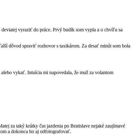
o deviatej vyraziť do práce. Prvý budík som vypla a o chvíľu sa
lší dôvod spraviť rozhovor s taxikárom. Za desať minút som bola
ť alebo vykať. Intuícia mi napovedala, že muž za volantom
Matej za taký krátky čas jazdenia po Bratislave nejaké zaujímavé
o ňom a dokonca ho aj odfotografovať.