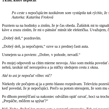
Ticho, ktoré nepočuť
Po ceste s nepočujúcim taxikárom som vystúpila tak rýchlo, že
Autorka: Katarína Frolová
Pozriem sa na hodinky a zistím, že je čas obeda. Žalúdok mi to signal
káve a zrazu zistím, že mi o pätnásť minút ide električka. Uvažujem,
„Dobrý deň,“ pozdravím.
„Dobrý deň, ja nepočujem,“ ozve sa z prednej časti auta.
Usmejem sa a poviem: „Dobre, v pohode, nevadí.“
Po mojej odpovedi sa cítim mierne nesvoja. Ako som mohla povedať
nehrá, taxikár nič nerozpráva a ja mlčky sledujem cestu z okna.
Aké to asi je nepočuť vôbec nič?
Niekedy zle počujem aj ja a preto hlasno rozprávam. Televíziu pozer
keď povedal, že je nepočujúci. Prečo sa potom stresujem, že som m
Po dlhom premýšľaní sa nakoniec odvážim opäť ozvať, hoci sa troc
„Prepáčte, môžem sa spýtať?“