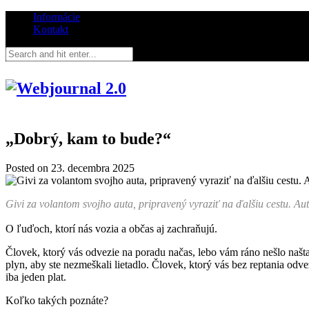
Informácie
Kontakt
„Dobrý, kam to bude?“
Posted on
23. decembra 2025
Givi za volantom svojho auta, pripravený vyraziť na ďalšiu cestu. A
O ľuďoch, ktorí nás vozia a občas aj zachraňujú.
Človek, ktorý vás odvezie na poradu načas, lebo vám ráno nešlo naštar
plyn, aby ste nezmeškali lietadlo. Človek, ktorý vás bez reptania odve
iba jeden plat.
Koľko takých poznáte?