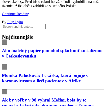
slovenské lesy. Pred tristo rokmi ho však ľudia vyhubili a na naše
územie už iba občas zablúdi zo susedného Poľska.
Continue Reading
By
Filip Lyko
Najčítanejšie
Ako toaletný papier pomohol spláchnuť socializmus
v Československu
Monika Paločková: Lekárka, ktorá bojuje s
koronavírusom a lieči pacientov v Afrike
Ak by voľby v 98 vyhral Mečiar, bola by to
rovnaká katastrofa ako znovuzvolenie Trumpa