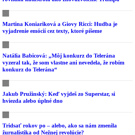
Martina Koniariková a Giovy Ricci: Hudba je
vyjadrenie emócií cez texty, ktoré píšeme
Natália Babicová: „Môj konkurz do Telerána
vyzeral tak, že som vlastne ani nevedela, že robím
konkurz do Telerána“
Jakub Pružinský: Keď vyjdeš zo Superstar, si
hviezda alebo úplné dno
Tridsať rokov po – alebo, ako sa nám zmenila
žurnalistika od Nežnej revolúcie?