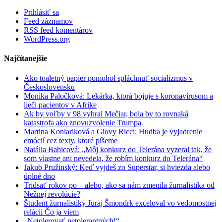
Prihlásiť sa
Feed záznamov
RSS feed komentárov
WordPress.org
Najčítanejšie
Ako toaletný papier pomohol spláchnuť socializmus v
Československu
Monika Paločková: Lekárka, ktorá bojuje s koronavírusom a
lieči pacientov v Afrike
Ak by voľby v 98 vyhral Mečiar, bola by to rovnaká
katastrofa ako znovuzvolenie Trumpa
Martina Koniariková a Giovy Ricci: Hudba je vyjadrenie
emócií cez texty, ktoré píšeme
Natália Babicová: „Môj konkurz do Telerána vyzeral tak, že
som vlastne ani nevedela, že robím konkurz do Telerána“
Jakub Pružinský: Keď vyjdeš zo Superstar, si hviezda alebo
úplné dno
Tridsať rokov po – alebo, ako sa nám zmenila žurnalistika od
Nežnej revolúcie?
Študent žurnalistiky Juraj Šmondrk exceloval vo vedomostnej
relácii Čo ja viem
„Netolerovať netolerantných!“