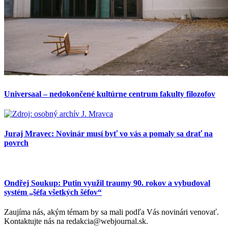
Universaal – nedokončené kultúrne centrum fakulty filozofov
Juraj Mravec: Novinár musí byť vo vás a pomaly sa drať na
povrch
Ondřej Soukup: Putin využil traumy 90. rokov a vybudoval
systém „šéfa všetkých šéfov“
Zaujíma nás, akým témam by sa mali podľa Vás novinári venovať.
Kontaktujte nás na redakcia@webjournal.sk.