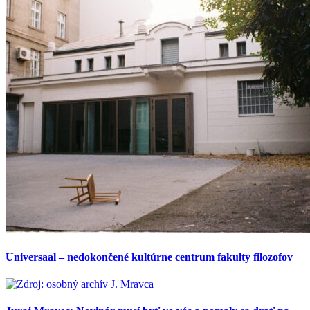
Universaal – nedokončené kultúrne centrum fakulty filozofov