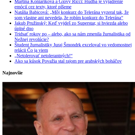
Martina Koniariková a Giovy Ricci: Hudba je vyjadrenie
emócií cez texty, ktoré píšeme
Natália Babicová: „Môj konkurz do Telerána vyzeral tak, že
som vlastne ani nevedela, že robím konkurz do Telerána“
Jakub Pružinský: Keď vyjdeš zo Superstar, si hviezda alebo
úplné dno
Tridsať rokov po – alebo, ako sa nám zmenila žurnalistika od
Nežnej revolúcie?
Študent žurnalistiky Juraj Šmondrk exceloval vo vedomostnej
relácii Čo ja viem
„Netolerovať netolerantných!“
Ako sa kúsok Považia stal rajom pre arabských boháčov
Najnovšie