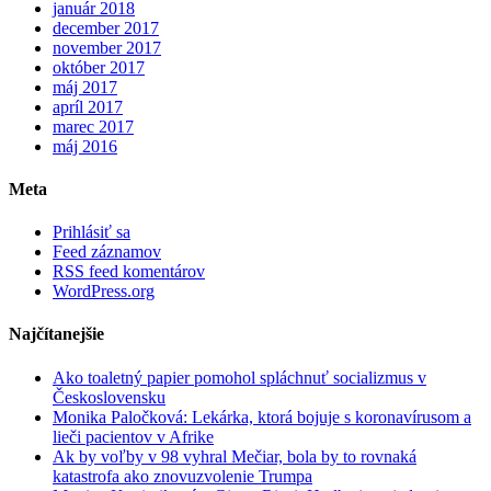
január 2018
december 2017
november 2017
október 2017
máj 2017
apríl 2017
marec 2017
máj 2016
Meta
Prihlásiť sa
Feed záznamov
RSS feed komentárov
WordPress.org
Najčítanejšie
Ako toaletný papier pomohol spláchnuť socializmus v
Československu
Monika Paločková: Lekárka, ktorá bojuje s koronavírusom a
lieči pacientov v Afrike
Ak by voľby v 98 vyhral Mečiar, bola by to rovnaká
katastrofa ako znovuzvolenie Trumpa