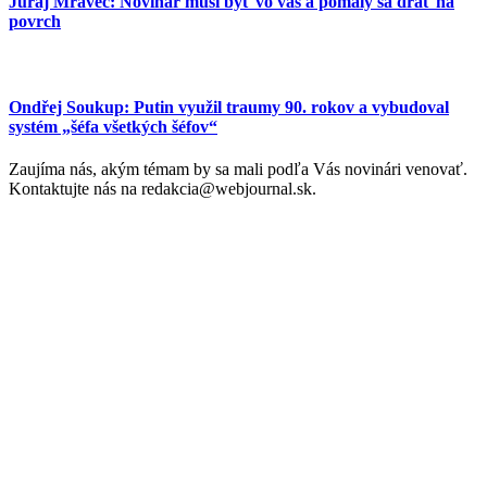
Juraj Mravec: Novinár musí byť vo vás a pomaly sa drať na
povrch
Ondřej Soukup: Putin využil traumy 90. rokov a vybudoval
systém „šéfa všetkých šéfov“
Zaujíma nás, akým témam by sa mali podľa Vás novinári venovať.
Kontaktujte nás na redakcia@webjournal.sk.