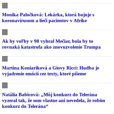
Monika Paločková: Lekárka, ktorá bojuje s
koronavírusom a lieči pacientov v Afrike
Ak by voľby v 98 vyhral Mečiar, bola by to
rovnaká katastrofa ako znovuzvolenie Trumpa
Martina Koniariková a Giovy Ricci: Hudba je
vyjadrenie emócií cez texty, ktoré píšeme
Natália Babicová: „Môj konkurz do Telerána
vyzeral tak, že som vlastne ani nevedela, že robím
konkurz do Telerána“