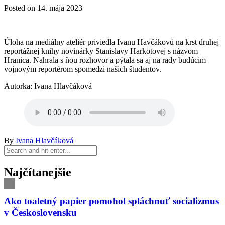
Posted on
14. mája 2023
Úloha na mediálny ateliér priviedla Ivanu Havčákovú na krst druhej
reportážnej knihy novinárky Stanislavy Harkotovej s názvom
Hranica. Nahrala s ňou rozhovor a pýtala sa aj na rady budúcim
vojnovým reportérom spomedzi našich študentov.
Autorka: Ivana Hlavčáková
By
Ivana Hlavčáková
Najčítanejšie
Ako toaletný papier pomohol spláchnuť socializmus
v Československu