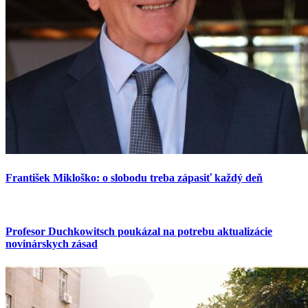
František Mikloško: o slobodu treba zápasiť každý deň
Profesor Duchkowitsch poukázal na potrebu aktualizácie
novinárskych zásad