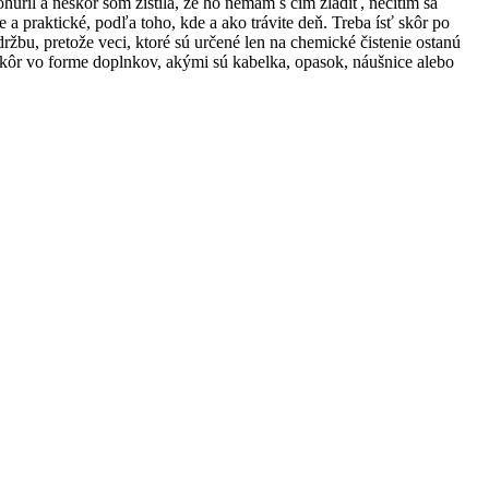
ril a neskôr som zistila, že ho nemám s čím zladiť, necítim sa
e a praktické, podľa toho, kde a ako trávite deň. Treba ísť skôr po
žbu, pretože veci, ktoré sú určené len na chemické čistenie ostanú
e skôr vo forme doplnkov, akými sú kabelka, opasok, náušnice alebo