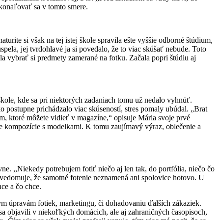
okonaľovať sa v tomto smere.
turite si však na tej istej škole spravila ešte vyššie odborné štúdium,
ela, jej tvrdohlavé ja si povedalo, že to viac skúšať nebude. Toto
la vybrať si predmety zamerané na fotku. Začala popri štúdiu aj
 škole, kde sa pri niektorých zadaniach tomu už nedalo vyhnúť.
o postupne prichádzalo viac skúseností, stres pomaly ubúdal. „Brat
ým, ktoré môžete vidieť v magazíne,“ opisuje Mária svoje prvé
ie kompozície s modelkami. K tomu zaujímavý výraz, oblečenie a
ne. ,,Niekedy potrebujem fotiť niečo aj len tak, do portfólia, niečo čo
uvedomuje, že samotné fotenie neznamená ani spolovice hotovo. U
hce a čo chce.
lnym úpravám fotiek, marketingu, či dohadovaniu ďalších zákaziek.
 sa objavili v niekoľkých domácich, ale aj zahraničných časopisoch,