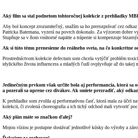
Aký film sa stal podnetom tohtoročnej kolekcie z prehliadky M
Aby bol koncept zrozumiteľný, snažím sa ho prerozprávať cez odkaz
Patricka Batemana, vyzerá na povrch dokonalo. Za výzorom dobre vy
Stupňuje sa v ňom vnútorné napätie a trápenie si kompenzuje bizarným
Ak si túto tému prenesieme do reálneho sveta, na čo konkrétne 
Prostredníctvom kolekcie defectum som chcela vytýčiť problém toxicit
idylického života influencera a mladých ľudí ovplyvňuje až do takej mi
Jedinečným prvkom však určite bola aj performancia, ktorá sa o
a pozerali sa uprene cez divákov. Ak smiete prezradiť, aký odka
K prehliadke som zvolila aj performatívnu časť, ktorá mala za účel n
kolekcii, či zvolená choreografia a ich tichý odchod mali vytvoriť poci
Aký plán máte so značkou ďalej?
Mojou víziou je postupne dostávať jednotlivé kúsky do výroby a zárove
Ďakujem za rozhovor!