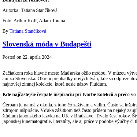
Autorka: Tatiana Stančíková
Foto: Arthur Koff, Adam Tarana
By
Tatiana Stančíková
Slovenská móda v Budapešti
Posted on
22. apríla 2024
Začiatkom roka hlavné mesto Maďarska ožilo módou. V múzeu výtvarný
ani zo Slovenska. Okrem prehliadky nových tvári, kde sa odprezentov
najnovšej zimnej kolekcie, ktorá nesie názov Fluidum.
Kde najčastejšie čerpáte inšpiráciu pri tvorbe kolekcii a prečo 
Čerpám ju najmä z okolia, z toho čo zažívam a vidím. Často sa inšpir
zdrojom inšpirácie. Vďaka zážitkom tiež často prídem na nejaký zau
štúdium japonského jazyka na UK v Bratislave. Trvalo šesť rokov. Št
japonskej kinematografie, literatúry, ale aj práce v podobe výučby či