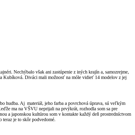
jnéri. Nechýbalo však ani zastúpenie z iných krajín a, samozrejme,
tra Kubíková. Diváci mali možnosť na móle vidieť 14 modelov z jej
lebo hudba. Aj materiál, jeho farba a povrchová úprava, sú veľkým
Keďže ma na VŠVU neprijali na prvýkrát, rozhodla som sa pre
činou a japonskou kultúrou som v kontakte každý deň prostredníctvom
no teraz je to skôr podvedomé.