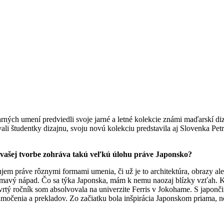
ch umení predviedli svoje jarné a letné kolekcie známi maďarskí diza
ali študentky dizajnu, svoju novú kolekciu predstavila aj Slovenka Pe
vo vašej tvorbe zohráva takú veľkú úlohu práve Japonsko?
ujem práve rôznymi formami umenia, či už je to architektúra, obrazy a
jímavý nápad. Čo sa týka Japonska, mám k nemu naozaj blízky vzťah. 
vrtý ročník som absolvovala na univerzite Ferris v Jokohame. S japon
 tlmočenia a prekladov. Zo začiatku bola inšpirácia Japonskom priama, 