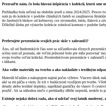
Prezraďte nám, čo bola hlavná inšpirácia v kolekcii, ktorú sme 
Prehliadka bola určená na obdobie jeseň a zima 2024/2025. Proces tv
som ju do kolekcie v podobe chladných farieb so zaujímavou štruktúro
do farebných blokov od krémovej, cez sivomodrú, bielu, fialovú a 
Dôležitú úlohu pri výstavbe kolekcie zohrával kontrast v podobe farby,
Preferujete prezentáciu svojich prác skôr v zahraničí?
Áno, už od študentských čias som sa zúčastňovala rôznych prezentác
scénu som už poznala, ale veľmi prínosné bolo pre mňa porovnať moj
svoju tvorbu veľmi kritická. Prostredníctvom prezentácie v zahranič
s látkami.
Ako volíte materiály na tvorbu a ako nakladáte s textilným odpa
Materiál hľadám a nakupujem najmä počas výletov. Viacero látok má
aké sa mi páčia a viem, že ich v budúcnosti využijem pri tvorbe. Vš
detaily alebo textilné doplnky, napríklad gumičky do vlasov či cestov
použiť. Ak sa náhodou niečo z prehliadky dlhšie nepredá, neskôr to 
Existuje nejaká dobrá rada, ako si udržať svoj šatník moderný, a