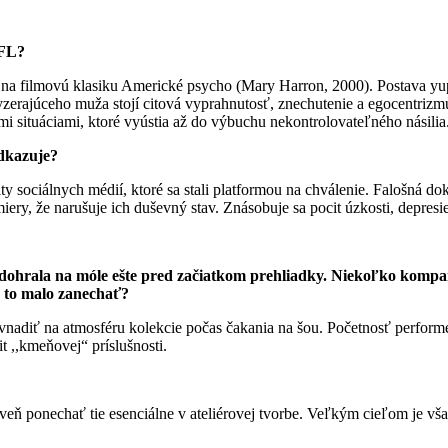
BFL?
 na filmovú klasiku Americké psycho (Mary Harron, 2000). Postava yu
zerajúceho muža stojí citová vyprahnutosť, znechutenie a egocentriz
i situáciami, ktoré vyústia až do výbuchu nekontrolovateľného násilia
odkazuje?
y sociálnych médií, ktoré sa stali platformou na chválenie. Falošná dok
ery, že narušuje ich duševný stav. Znásobuje sa pocit úzkosti, depresie 
dohrala na móle ešte pred začiatkom prehliadky. Niekoľko komparz
z to malo zanechať?
avnadiť na atmosféru kolekcie počas čakania na šou. Početnosť perform
t ,,kmeňovej“ príslušnosti.
ň ponechať tie esenciálne v ateliérovej tvorbe. Veľkým cieľom je však 