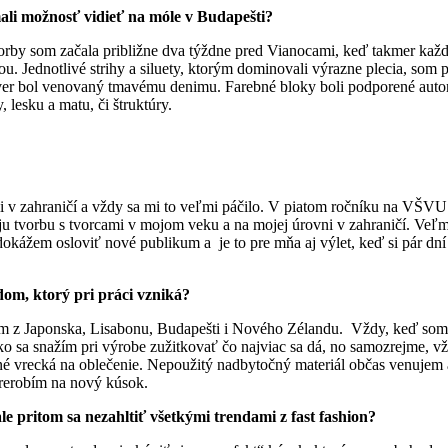
mali možnosť vidieť na móle v Budapešti?
orby som začala približne dva týždne pred Vianocami, keď takmer každ
u. Jednotlivé strihy a siluety, ktorým dominovali výrazne plecia, som 
záver bol venovaný tmavému denimu. Farebné bloky boli podporené aut
 lesku a matu, či štruktúry.
ii v zahraničí a vždy sa mi to veľmi páčilo. V piatom ročníku na VŠ
u tvorbu s tvorcami v mojom veku a na mojej úrovni v zahraničí. Veľm
í dokážem osloviť nové publikum a je to pre mňa aj výlet, keď si pár
dom, ktorý pri práci vzniká?
m z Japonska, Lisabonu, Budapešti i Nového Zélandu. Vždy, keď som n
etko sa snažím pri výrobe zužitkovať čo najviac sa dá, no samozrejme,
né vrecká na oblečenie. Nepoužitý nadbytočný materiál občas venujem aj
prerobím na nový kúsok.
le pritom sa nezahltiť všetkými trendami z fast fashion?