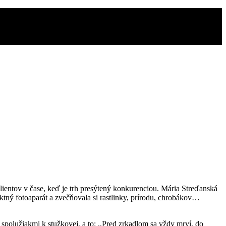
lientov v čase, keď je trh presýtený konkurenciou. Mária Streďanská
aktný fotoaparát a zvečňovala si rastlinky, prírodu, chrobákov…
 spolužiakmi k stužkovej, a to: ,,Pred zrkadlom sa vždy mrví, do