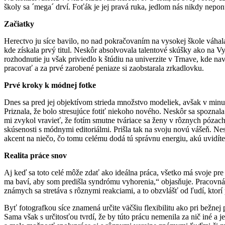
školy sa ´mega´ drví. Foťák je jej pravá ruka, jedlom nás nikdy ne
Začiatky
Herectvo ju síce bavilo, no nad pokračovaním na vysokej škole váhala – 
kde získala prvý titul. Neskôr absolvovala talentové skúšky ako na V
rozhodnutie ju však priviedlo k štúdiu na univerzite v Trnave, kde n
pracovať a za prvé zarobené peniaze si zaobstarala zrkadlovku.
Prvé kroky k módnej fotke
Dnes sa pred jej objektívom strieda množstvo modeliek, avšak v minul
Priznala, že bolo stresujúce fotiť niekoho nového. Neskôr sa spoznal
mi zvykol vravieť, že fotím smutne tváriace sa ženy v rôznych pózach.
skúsenosti s módnymi editoriálmi. Prišla tak na svoju novú vášeň. 
akcent na niečo, čo tomu celému dodá tú správnu energiu, akú uvidít
Realita práce snov
Aj keď sa toto celé môže zdať ako ideálna práca, všetko má svoje pre aj
ma baví, aby som predišla syndrómu vyhorenia,“ objasňuje. Pracovná
známych sa stretáva s rôznymi reakciami, a to obzvlášť od ľudí, ktorí 
Byť fotografkou síce znamená určite väčšiu flexibilitu ako pri bežne
Sama však s určitosťou tvrdí, že by túto prácu nemenila za nič iné a