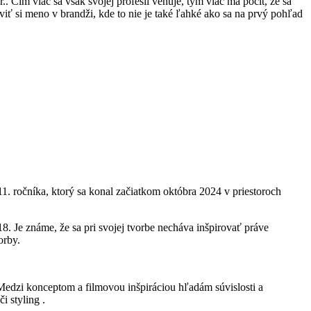
.. Čím viac sa však svojej profesii venuje, tým viac má pocit, že sa
ť si meno v brandži, kde to nie je také ľahké ako sa na prvý pohľad
1. ročníka, ktorý sa konal začiatkom októbra 2024 v priestoroch
. Je známe, že sa pri svojej tvorbe necháva inšpirovať práve
orby.
Medzi konceptom a filmovou inšpiráciou hľadám súvislosti a
i styling .