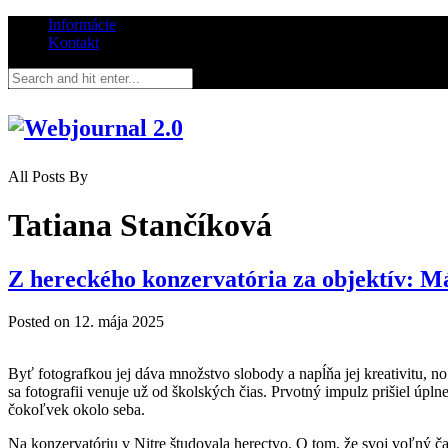
Informácie
Kontakt
All Posts By
Tatiana Stančíková
Z hereckého konzervatória za objektív: Má
Posted on
12. mája 2025
Byť fotografkou jej dáva množstvo slobody a napĺňa jej kreativitu, 
sa fotografii venuje už od školských čias. Prvotný impulz prišiel úpl
čokoľvek okolo seba.
Na konzervatóriu v Nitre študovala herectvo. O tom, že svoj voľný čas