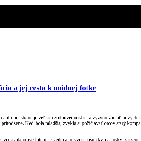
ria a jej cesta k módnej fotke
no na druhej strane je veľkou zodpovednosťou a výzvou zaujať nových k
ne prirodzene. Keď bola mladšia, zvykla si požičiavať otcov starý komp
 venovala práve foteniu, svedčí aj úryvok básničky, častušky, zloženej