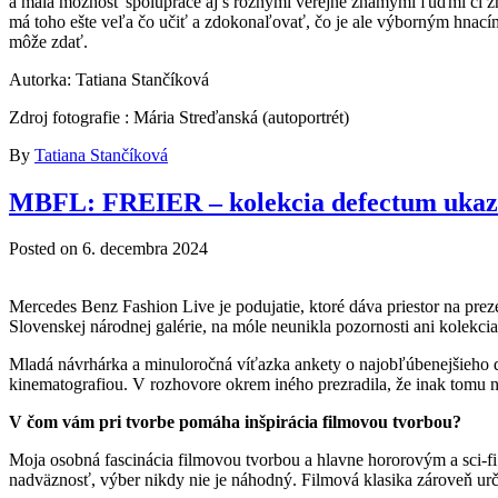
a mala možnosť spolupráce aj s rôznymi verejne známymi ľuďmi či značka
má toho ešte veľa čo učiť a zdokonaľovať, čo je ale výborným hnacím
môže zdať.
Autorka: Tatiana Stančíková
Zdroj fotografie : Mária Streďanská (autoportrét)
By
Tatiana Stančíková
MBFL: FREIER – kolekcia defectum ukazuj
Posted on
6. decembra 2024
Mercedes Benz Fashion Live je podujatie, ktoré dáva priestor na pre
Slovenskej národnej galérie, na móle neunikla pozornosti ani kolekcia
Mladá návrhárka a minuloročná víťazka ankety o najobľúbenejšieho di
kinematografiou. V rozhovore okrem iného prezradila, že inak tomu ne
V čom vám pri tvorbe pomáha inšpirácia filmovou tvorbou?
Moja osobná fascinácia filmovou tvorbou a hlavne hororovým a sci-f
nadväznosť, výber nikdy nie je náhodný. Filmová klasika zároveň urču