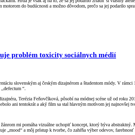
mi. Hrdá je však aj na to, že sa jej podarilo zriadiť si vlastný ateliér
 motorom do budúcnosti a možno dôvodom, prečo sa jej podarilo spravi
e problém toxicity sociálnych médií
zentáciu slovenským aj českým dizajnérom a študentom módy. V rámci 1
 ,,defectum “.
zajnéra, Terézia Feňovčíková, pôsobí na módnej scéne už od roku 2018
bolo ani tentokrát a aký film sa stal hlavným motívom jej najnovšej tv
i žánrom mi pomáha vizuálne uchopiť koncept, ktorý býva abstraktný. 
je „mood“ a môj prístup k tvorbe, čo zahŕňa výber odevov, farebnosť č