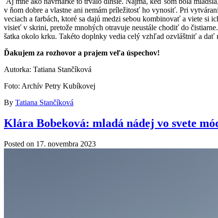
Aj mne ako návrhárke to trvalo dlhšie. Najmä, keď som bola mladšia,
v ňom dobre a vlastne ani nemám príležitosť ho vynosiť. Pri vytváraní 
veciach a farbách, ktoré sa dajú medzi sebou kombinovať a viete si i
visieť v skrini, pretože mnohých otravuje neustále chodiť do čistiarn
šatka okolo krku. Takéto doplnky vedia celý vzhľad ozvláštniť a da
Ďakujem za rozhovor a prajem veľa úspechov!
Autorka: Tatiana Stančíková
Foto: Archív Petry Kubíkovej
By
Tatiana Stančíková
Klára Bobeková: mladá nádej vo svete mó
Posted on
17. novembra 2023