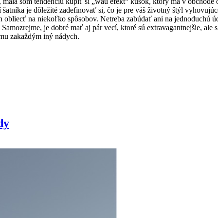
 mala som tendenciu kúpiť si „wau efekt“ kúsok, ktorý ma v obchode ohú
šatníka je dôležité zadefinovať si, čo je pre váš životný štýl vyhovujúc
ch obliecť na niekoľko spôsobov. Netreba zabúdať ani na jednoduchú údr
e. Samozrejme, je dobré mať aj pár vecí, ktoré sú extravagantnejšie, al
ť mu zakaždým iný nádych.
dy