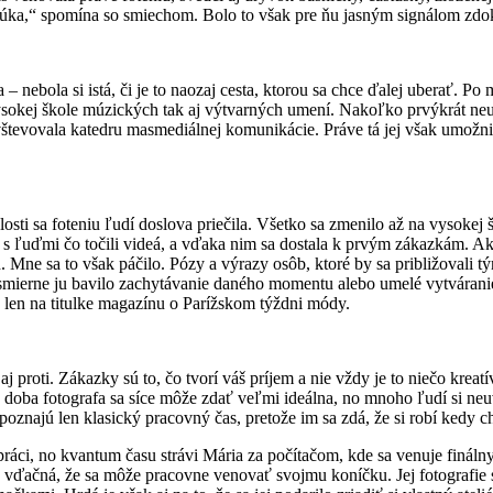
ponúka,“ spomína so smiechom. Bolo to však pre ňu jasným signálom zd
nebola si istá, či je to naozaj cesta, ktorou sa chce ďalej uberať. Po ma
ysokej škole múzických tak aj výtvarných umení. Nakoľko prvýkrát neusp
avštevovala katedru masmediálnej komunikácie. Práve tá jej však umožni
osti sa foteniu ľudí doslova priečila. Všetko sa zmenilo až na vysokej
a s ľuďmi čo točili videá, a vďaka nim sa dostala k prvým zákazkám. Ak
 Mne sa to však páčilo. Pózy a výrazy osôb, ktoré by sa približovali t
Nesmierne ju bavilo zachytávanie daného momentu alebo umelé vytváran
e len na titulke magazínu o Parížskom týždni módy.
 proti. Zákazky sú to, čo tvorí váš príjem a nie vždy je to niečo kreatív
 doba fotografa sa síce môže zdať veľmi ideálna, no mnoho ľudí si ne
poznajú len klasický pracovný čas, pretože im sa zdá, že si robí kedy c
j práci, no kvantum času strávi Mária za počítačom, kde sa venuje finá
 je vďačná, že sa môže pracovne venovať svojmu koníčku. Jej fotografie