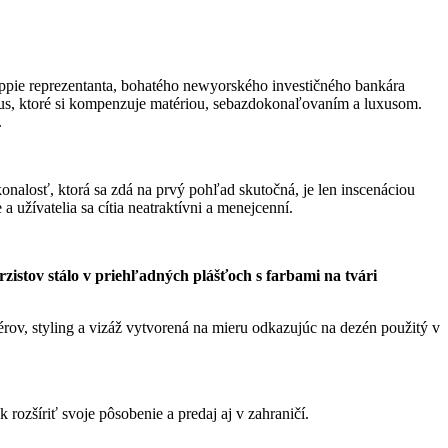
ppie reprezentanta, bohatého newyorského investičného bankára
mus, ktoré si kompenzuje matériou, sebazdokonaľovaním a luxusom.
.
onalosť, ktorá sa zdá na prvý pohľad skutočná, je len inscenáciou
a užívatelia sa cítia neatraktívni a menejcenní.
istov stálo v priehľadných plášťoch s farbami na tvári
érov, styling a vizáž vytvorená na mieru odkazujúc na dezén použitý v
rozšíriť svoje pôsobenie a predaj aj v zahraničí.