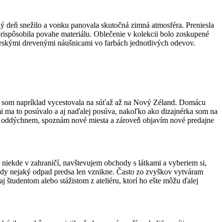
ý deň snežilo a vonku panovala skutočná zimná atmosféra. Preniesla
prispôsobila povahe materiálu. Oblečenie v kolekcii bolo zoskupené
orskými drevenými náušnicami vo farbách jednotlivých odevov.
VU som napríklad vycestovala na súťaž až na Nový Zéland. Domácu
i ma to posúvalo a aj naďalej posúva, nakoľko ako dizajnérka som na
 dní oddýchnem, spoznám nové miesta a zároveň objavím nové predajne
iekde v zahraničí, navštevujem obchody s látkami a vyberiem si,
 vždy nejaký odpad predsa len vznikne. Často zo zvyškov vytváram
 študentom alebo stážistom z ateliéru, ktorí ho ešte môžu ďalej