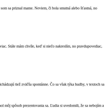
ch som sa priznal mame. Neviem, či bola smutná alebo šťastná, no
iac. Stále mám chvíle, keď si niečo nakreslím, no pravdupovediac,
ádzajú tiež zväčša spontánne. Čo sa však týka hudby, v textoch sa
ol môj spôsob prezentovania sa. Ľudia si uvedomili, že sa nebojím a