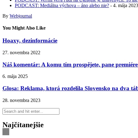
PODCAST: Mediálna výchova – áno alebo nie?
- 4. mája 202
By
Webjournal
You Might Also Like
Hoaxy, dezinformácie
27. novembra 2022
Náš komentár: A komu tím prospějete, pane premiér
6. mája 2025
Glosa: Reklama, ktorá rozdelila Slovensko na dva tá
28. novembra 2023
Najčítanejšie