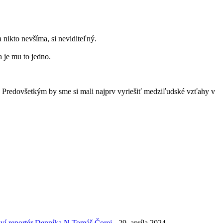
 nikto nevšíma, si neviditeľný.
 je mu to jedno.
 Predovšetkým by sme si mali najprv vyriešiť medziľudské vzťahy v
aví reportér Denníka N Tomáš Čorej
- 29. apríla 2024