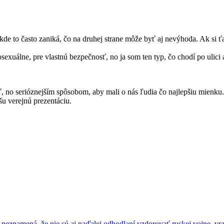
kde to často zaniká, čo na druhej strane môže byť aj nevýhoda. Ak si ťa
exuálne, pre vlastnú bezpečnosť, no ja som ten typ, čo chodí po ulici a
o serióznejším spôsobom, aby mali o nás ľudia čo najlepšiu mienku.
šu verejnú prezentáciu.
eznamená, že nie sú aj naďalej odhodlaní vzdorovať ruskej vojne, vr