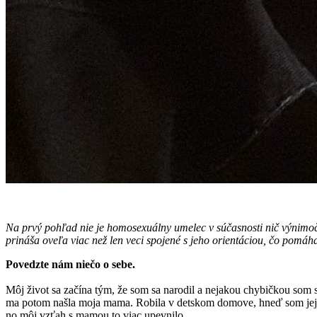
Na prvý pohľad nie je homosexuálny umelec v súčasnosti nič výnimoč
prináša oveľa viac než len veci spojené s jeho orientáciou, čo pomáh
Povedzte nám niečo o sebe.
Môj život sa začína tým, že som sa narodil a nejakou chybičkou som sa
ma potom našla moja mama. Robila v detskom domove, hneď som jej pa
no môj vzťah s mamou to viac upevnilo.