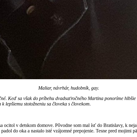
Maliar, návrhár, hudobník, gay.
né. Keď sa však do príbehu dvadsaťročného Martina ponoríme hlbšie a 
a k lepšiemu stotožneniu sa človeka s človekom.
 ocitol v detskom domove. Pôvodne som mal ísť do Bratislavy, k nejakej
dol do oka a nastalo isté vzájomné prepojenie. Tesne pred mojimi pät