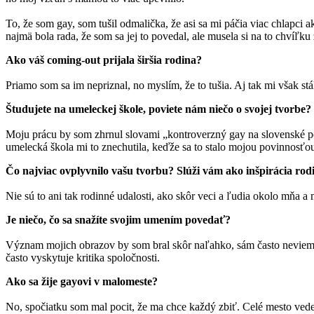
To, že som gay, som tušil odmalička, že asi sa mi páčia viac chlapci 
najmä bola rada, že som sa jej to povedal, ale musela si na to chvíľ
Ako váš coming-out prijala širšia rodina?
Priamo som sa im nepriznal, no myslím, že to tušia. Aj tak mi však s
Študujete na umeleckej škole, poviete nám niečo o svojej tvorbe?
Moju prácu by som zhrnul slovami „kontroverzný gay na slovenské pom
umelecká škola mi to znechutila, keďže sa to stalo mojou povinnosťo
Čo najviac ovplyvnilo vašu tvorbu? Slúži vám ako inšpirácia rod
Nie sú to ani tak rodinné udalosti, ako skôr veci a ľudia okolo mňa a 
Je niečo, čo sa snažíte svojim umením povedať?
Význam mojich obrazov by som bral skôr naľahko, sám často neviem,
často vyskytuje kritika spoločnosti.
Ako sa žije gayovi v malomeste?
No, spočiatku som mal pocit, že ma chce každý zbiť. Celé mesto vedel