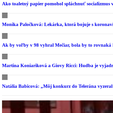
Ako toaletný papier pomohol spláchnuť socializmus 
Monika Paločková: Lekárka, ktorá bojuje s koronavír
Ak by voľby v 98 vyhral Mečiar, bola by to rovnaká
Martina Koniariková a Giovy Ricci: Hudba je vyjadren
Natália Babicová: „Môj konkurz do Telerána vyzeral 