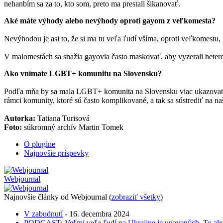
nehanbím sa za to, kto som, preto ma prestali šikanovať.
Aké máte výhody alebo nevýhody oproti gayom z veľkomesta?
Nevýhodou je asi to, že si ma tu veľa ľudí všíma, oproti veľkomestu, 
V malomestách sa snažia gayovia často maskovať, aby vyzerali heteros
Ako vnímate LGBT+ komunitu na Slovensku?
Podľa mňa by sa mala LGBT+ komunita na Slovensku viac ukazovať, n
rámci komunity, ktoré sú často komplikované, a tak sa sústrediť na na
Autorka:
Tatiana Turisová
Foto:
súkromný archív Martin Tomek
O plugine
Najnovšie príspevky
Webjournal
Najnovšie články od Webjournal
(
zobraziť všetky
)
V zabudnutí
- 16. decembra 2024
PODCAST: Veľmi veľa ľudí na Ukrajine je unavených. To ale n