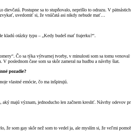
ako dievčatá. Postupne sa to stupňovalo, neprišlo to odrazu. V pätnásti
ku zvykať, uvedomiť si, že vnúčatá asi nikdy nebude mať…
tále kladú otázky typu – „Kedy budeš mať frajerku?“.
ery“. Čo sa týka výtvarnej tvorby, v minulosti som sa tomu venoval v
u. V poslednom čase som sa skôr zameral na hudbu a návrhy šiat.
inné pozadie?
moje vlastné emócie, čo ma inšpirujú.
 aký majú význam, jednoducho len začnem kresliť. Návrhy odevov prich
o, že som gay skôr než som to vedel ja, ale myslím si, že veľmi pomoh