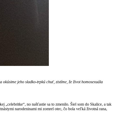
okúsime jeho sladko-trpkú chuť, zistíme, že život homosexuála
 „celebritke“, no našťastie sa to zmenilo. Šiel som do Skalice, a tak
nástymi narodeninami mi zomrel otec, čo bola veľká životná rana,