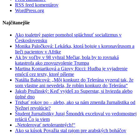
RSS feed komentárov
WordPress.org
Najčítanejšie
Ako toaletný papier pomohol spláchnuť socializmus v
Československu
Monika Paločková: Lekárka, ktorá bojuje s koronavírusom a
lieči pacientov v Afrike
Ak by voľby v 98 vyhral Mečiar, bola by to rovnaká
katastrofa ako znovuzvolenie Trumpa
Martina Koniariková a Giovy Ricci: Hudba je vyjadrenie
emócií cez texty, ktoré píšeme
Natália Babicová: „Môj konkurz do Telerána vyzeral tak, že
som vlastne ani nevedela, že robím konkurz do Telerána“
Jakub Pružinský: Keď vyjdeš zo Superstar, si hviezda alebo
úplné dno
Tridsať rokov po – alebo, ako sa nám zmenila žurnalistika od
Nežnej revolúcie?
Študent žurnalistiky Juraj Šmondrk exceloval vo vedomostnej
relácii Čo ja viem
„Netolerovať netolerantných!“
Ako sa kúsok Považia stal rajom pre arabských boháčov