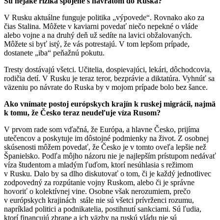
Sú nejaké riziká spojené s návratom do Ruska?
V Rusku aktuálne funguje politika „výpovede“. Rovnako ako za
čias Stalina. Môžete v kaviarni povedať niečo nepekné o vláde
alebo vojne a na druhý deň už sedíte na lavici obžalovaných.
Môžete si byť istý, že vás potrestajú. V tom lepšom prípade,
dostanete „iba“ peňažnú pokutu.
Tresty dostávajú všetci. Učitelia, dospievajúci, lekári, dôchodcovia,
rodičia detí. V Rusku je teraz teror, bezprávie a diktatúra. Vyhnúť sa
väzeniu po návrate do Ruska by v mojom prípade bolo bez šance.
Ako vnímate postoj európskych krajín k ruskej migrácii, najmä
k tomu, že Česko teraz neudeľuje víza Rusom?
V prvom rade som vďačná, že Európa, a hlavne Česko, prijíma
utečencov a poskytuje im dôstojné podmienky na život. Z osobnej
skúsenosti môžem povedať, že Česko je v tomto oveľa lepšie než
Španielsko. Podľa môjho názoru nie je najlepším prístupom nedávať
víza študentom a mladým ľuďom, ktorí nesúhlasia s režimom
v Rusku. Dalo by sa dlho diskutovať o tom, či je každý jednotlivec
zodpovedný za rozpútanie vojny Ruskom, alebo či je správne
hovoriť o kolektívnej vine. Osobne však nerozumiem, prečo
v európskych krajinách stále nie sú všetci prívrženci rozumu,
napríklad politici a podnikatelia, postihnutí sankciami. Sú ľudia,
ktorí financujú zbrane a ich väzby na ruskú vládu nie sú