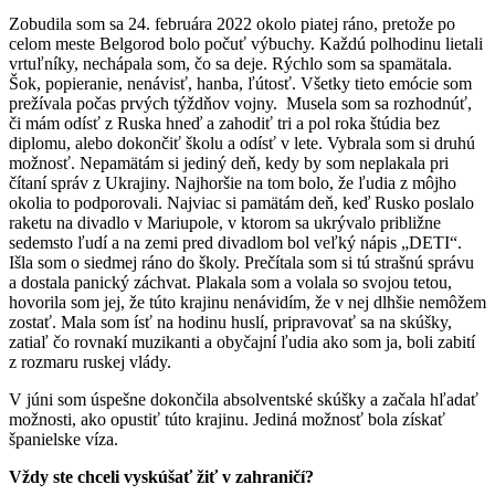
Zobudila som sa 24. februára 2022 okolo piatej ráno, pretože po
celom meste Belgorod bolo počuť výbuchy. Každú polhodinu lietali
vrtuľníky, nechápala som, čo sa deje. Rýchlo som sa spamätala.
Šok, popieranie, nenávisť, hanba, ľútosť. Všetky tieto emócie som
prežívala počas prvých týždňov vojny. Musela som sa rozhodnúť,
či mám odísť z Ruska hneď a zahodiť tri a pol roka štúdia bez
diplomu, alebo dokončiť školu a odísť v lete. Vybrala som si druhú
možnosť. Nepamätám si jediný deň, kedy by som neplakala pri
čítaní správ z Ukrajiny. Najhoršie na tom bolo, že ľudia z môjho
okolia to podporovali. Najviac si pamätám deň, keď Rusko poslalo
raketu na divadlo v Mariupole, v ktorom sa ukrývalo približne
sedemsto ľudí a na zemi pred divadlom bol veľký nápis „DETI“.
Išla som o siedmej ráno do školy. Prečítala som si tú strašnú správu
a dostala panický záchvat. Plakala som a volala so svojou tetou,
hovorila som jej, že túto krajinu nenávidím, že v nej dlhšie nemôžem
zostať. Mala som ísť na hodinu huslí, pripravovať sa na skúšky,
zatiaľ čo rovnakí muzikanti a obyčajní ľudia ako som ja, boli zabití
z rozmaru ruskej vlády.
V júni som úspešne dokončila absolventské skúšky a začala hľadať
možnosti, ako opustiť túto krajinu. Jediná možnosť bola získať
španielske víza.
Vždy ste chceli vyskúšať žiť v zahraničí?