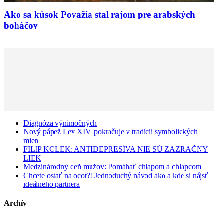
Ako sa kúsok Považia stal rajom pre arabských
boháčov
Diagnóza výnimočných
Nový pápež Lev XIV. pokračuje v tradícii symbolických
mien
FILIP KOLEK: ANTIDEPRESÍVA NIE SÚ ZÁZRAČNÝ
LIEK
Medzinárodný deň mužov: Pomáhať chlapom a chlapcom
Chcete ostať na ocot?! Jednoduchý návod ako a kde si nájsť
ideálneho partnera
Archív