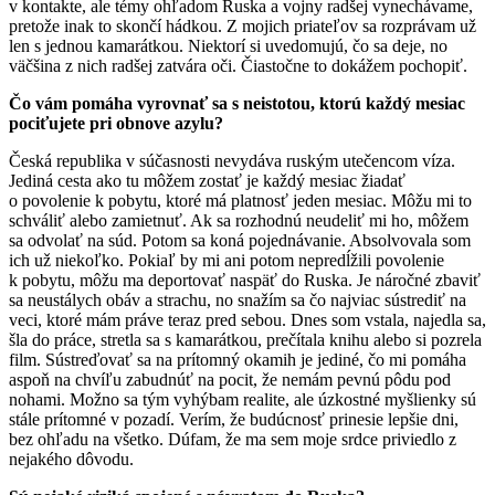
v kontakte, ale témy ohľadom Ruska a vojny radšej vynechávame,
pretože inak to skončí hádkou. Z mojich priateľov sa rozprávam už
len s jednou kamarátkou. Niektorí si uvedomujú, čo sa deje, no
väčšina z nich radšej zatvára oči. Čiastočne to dokážem pochopiť.
Čo vám pomáha vyrovnať sa s neistotou, ktorú každý mesiac
pociťujete pri obnove azylu?
Česká republika v súčasnosti nevydáva ruským utečencom víza.
Jediná cesta ako tu môžem zostať je každý mesiac žiadať
o povolenie k pobytu, ktoré má platnosť jeden mesiac. Môžu mi to
schváliť alebo zamietnuť. Ak sa rozhodnú neudeliť mi ho, môžem
sa odvolať na súd. Potom sa koná pojednávanie. Absolvovala som
ich už niekoľko. Pokiaľ by mi ani potom nepredĺžili povolenie
k pobytu, môžu ma deportovať naspäť do Ruska. Je náročné zbaviť
sa neustálych obáv a strachu, no snažím sa čo najviac sústrediť na
veci, ktoré mám práve teraz pred sebou. Dnes som vstala, najedla sa,
šla do práce, stretla sa s kamarátkou, prečítala knihu alebo si pozrela
film. Sústreďovať sa na prítomný okamih je jediné, čo mi pomáha
aspoň na chvíľu zabudnúť na pocit, že nemám pevnú pôdu pod
nohami. Možno sa tým vyhýbam realite, ale úzkostné myšlienky sú
stále prítomné v pozadí. Verím, že budúcnosť prinesie lepšie dni,
bez ohľadu na všetko. Dúfam, že ma sem moje srdce priviedlo z
nejakého dôvodu.