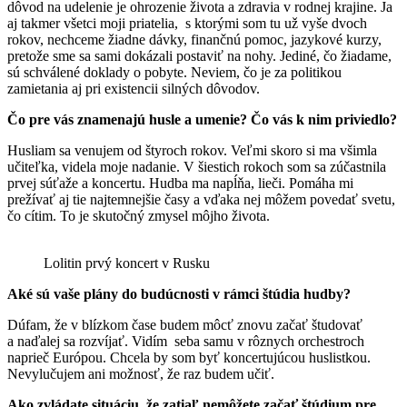
dôvod na udelenie je ohrozenie života a zdravia v rodnej krajine. Ja
aj takmer všetci moji priatelia, s ktorými som tu už vyše dvoch
rokov, nechceme žiadne dávky, finančnú pomoc, jazykové kurzy,
pretože sme sa sami dokázali postaviť na nohy. Jediné, čo žiadame,
sú schválené doklady o pobyte. Neviem, čo je za politikou
zamietania aj pri existencii silných dôvodov.
Čo pre vás znamenajú husle a umenie? Čo vás k nim priviedlo?
Husliam sa venujem od štyroch rokov. Veľmi skoro si ma všimla
učiteľka, videla moje nadanie. V šiestich rokoch som sa zúčastnila
prvej súťaže a koncertu. Hudba ma napĺňa, lieči. Pomáha mi
prežívať aj tie najtemnejšie časy a vďaka nej môžem povedať svetu,
čo cítim. To je skutočný zmysel môjho života.
Lolitin prvý koncert v Rusku
Aké sú vaše plány do budúcnosti v rámci štúdia hudby?
Dúfam, že v blízkom čase budem môcť znovu začať študovať
a naďalej sa rozvíjať. Vidím seba samu v rôznych orchestroch
naprieč Európou. Chcela by som byť koncertujúcou huslistkou.
Nevylučujem ani možnosť, že raz budem učiť.
Ako zvládate situáciu, že zatiaľ nemôžete začať štúdium pre