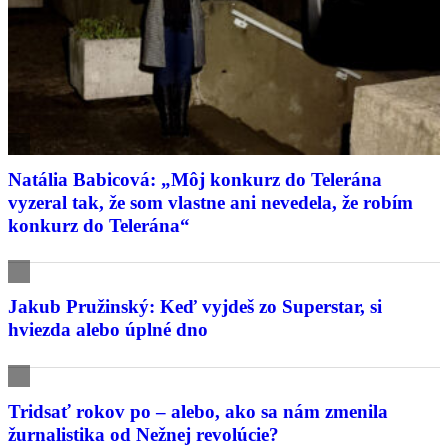
Natália Babicová: „Môj konkurz do Telerána
vyzeral tak, že som vlastne ani nevedela, že robím
konkurz do Telerána“
Jakub Pružinský: Keď vyjdeš zo Superstar, si
hviezda alebo úplné dno
Tridsať rokov po – alebo, ako sa nám zmenila
žurnalistika od Nežnej revolúcie?