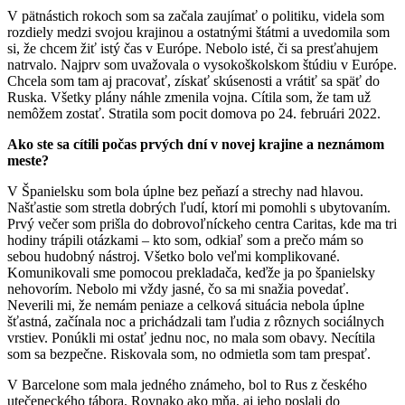
V pätnástich rokoch som sa začala zaujímať o politiku, videla som
rozdiely medzi svojou krajinou a ostatnými štátmi a uvedomila som
si, že chcem žiť istý čas v Európe. Nebolo isté, či sa presťahujem
natrvalo. Najprv som uvažovala o vysokoškolskom štúdiu v Európe.
Chcela som tam aj pracovať, získať skúsenosti a vrátiť sa späť do
Ruska. Všetky plány náhle zmenila vojna. Cítila som, že tam už
nemôžem zostať. Stratila som pocit domova po 24. februári 2022.
Ako ste sa cítili počas prvých dní v novej krajine a neznámom
meste?
V Španielsku som bola úplne bez peňazí a strechy nad hlavou.
Našťastie som stretla dobrých ľudí, ktorí mi pomohli s ubytovaním.
Prvý večer som prišla do dobrovoľníckeho centra Caritas, kde ma tri
hodiny trápili otázkami – kto som, odkiaľ som a prečo mám so
sebou hudobný nástroj. Všetko bolo veľmi komplikované.
Komunikovali sme pomocou prekladača, keďže ja po španielsky
nehovorím. Nebolo mi vždy jasné, čo sa mi snažia povedať.
Neverili mi, že nemám peniaze a celková situácia nebola úplne
šťastná, začínala noc a prichádzali tam ľudia z rôznych sociálnych
vrstiev. Ponúkli mi ostať jednu noc, no mala som obavy. Necítila
som sa bezpečne. Riskovala som, no odmietla som tam prespať.
V Barcelone som mala jedného známeho, bol to Rus z českého
utečeneckého tábora. Rovnako ako mňa, aj jeho poslali do