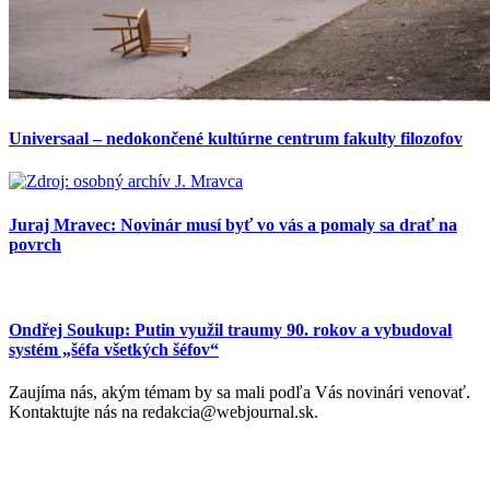
Universaal – nedokončené kultúrne centrum fakulty filozofov
Juraj Mravec: Novinár musí byť vo vás a pomaly sa drať na
povrch
Ondřej Soukup: Putin využil traumy 90. rokov a vybudoval
systém „šéfa všetkých šéfov“
Zaujíma nás, akým témam by sa mali podľa Vás novinári venovať.
Kontaktujte nás na redakcia@webjournal.sk.