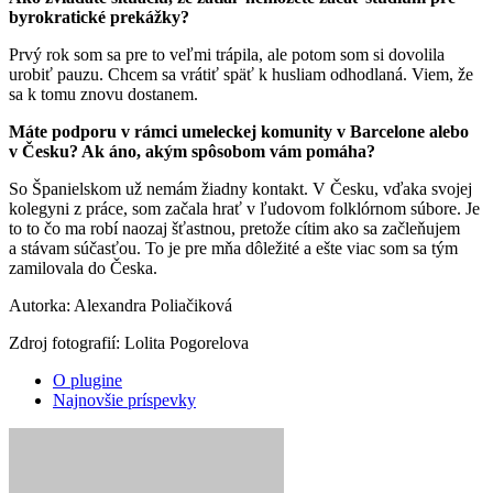
byrokratické prekážky?
Prvý rok som sa pre to veľmi trápila, ale potom som si dovolila
urobiť pauzu. Chcem sa vrátiť späť k husliam odhodlaná. Viem, že
sa k tomu znovu dostanem.
Máte podporu v rámci umeleckej komunity v Barcelone alebo
v Česku? Ak áno, akým spôsobom vám pomáha?
So Španielskom už nemám žiadny kontakt. V Česku, vďaka svojej
kolegyni z práce, som začala hrať v ľudovom folklórnom súbore. Je
to to čo ma robí naozaj šťastnou, pretože cítim ako sa začleňujem
a stávam súčasťou. To je pre mňa dôležité a ešte viac som sa tým
zamilovala do Česka.
Autorka: Alexandra Poliačiková
Zdroj fotografií: Lolita Pogorelova
O plugine
Najnovšie príspevky