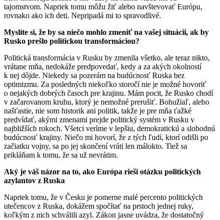
tajomstvom. Napriek tomu môžu žiť alebo navštevovať Európu,
rovnako ako ich deti. Nepripadá mi to spravodlivé.
Myslíte si, že by sa niečo mohlo zmeniť na vašej situácii, ak by
Rusko prešlo politickou transformáciou?
Politická transformácia v Rusku by zmenila všetko, ale teraz nikto,
vrátane mňa, nedokáže predpovedať, kedy a za akých okolností
k nej dôjde. Niekedy sa pozerám na budúcnosť Ruska bez
optimizmu. Za posledných niekoľko storočí nie je možné hovoriť
o nejakých dobrých časoch pre krajinu. Mám pocit, že Rusko chodí
v začarovanom kruhu, ktorý je nemožné prerušiť. Bohužiaľ, alebo
našťastie, nie som historik ani politik, takže je pre mňa ťažké
predvídať, akými zmenami prejde politický systém v Rusku v
najbližších rokoch. Všetci veríme v lepšiu, demokratickú a slobodnú
budúcnosť krajiny. Niečo mi hovorí, že z tých ľudí, ktorí odišli po
začiatku vojny, sa po jej skončení vráti len málokto. Tiež sa
prikláňam k tomu, že sa už nevrátim.
Aký je váš názor na to, ako Európa rieši otázku politických
azylantov z Ruska
Napriek tomu, že v Česku je pomerne malé percento politických
utečencov z Ruska, dokážem spočítať na prstoch jednej ruky,
koľkým z nich schválili azyl. Zákon jasne uvádza, že dostatočný