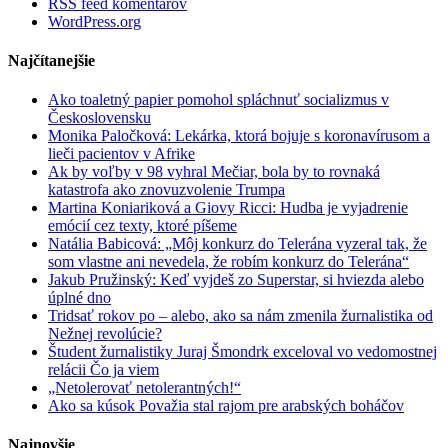
RSS feed komentárov
WordPress.org
Najčítanejšie
Ako toaletný papier pomohol spláchnuť socializmus v
Československu
Monika Paločková: Lekárka, ktorá bojuje s koronavírusom a
lieči pacientov v Afrike
Ak by voľby v 98 vyhral Mečiar, bola by to rovnaká
katastrofa ako znovuzvolenie Trumpa
Martina Koniariková a Giovy Ricci: Hudba je vyjadrenie
emócií cez texty, ktoré píšeme
Natália Babicová: „Môj konkurz do Telerána vyzeral tak, že
som vlastne ani nevedela, že robím konkurz do Telerána“
Jakub Pružinský: Keď vyjdeš zo Superstar, si hviezda alebo
úplné dno
Tridsať rokov po – alebo, ako sa nám zmenila žurnalistika od
Nežnej revolúcie?
Študent žurnalistiky Juraj Šmondrk exceloval vo vedomostnej
relácii Čo ja viem
„Netolerovať netolerantných!“
Ako sa kúsok Považia stal rajom pre arabských boháčov
Najnovšie