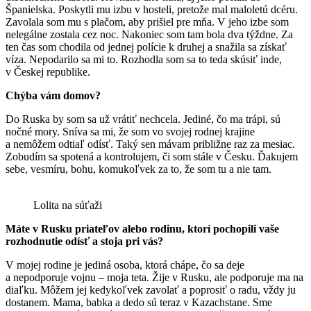
Španielska. Poskytli mu izbu v hosteli, pretože mal maloletú dcéru.
Zavolala som mu s plačom, aby prišiel pre mňa. V jeho izbe som
nelegálne zostala cez noc. Nakoniec som tam bola dva týždne. Za
ten čas som chodila od jednej polície k druhej a snažila sa získať
víza. Nepodarilo sa mi to. Rozhodla som sa to teda skúsiť inde,
v Českej republike.
Chýba vám domov?
Do Ruska by som sa už vrátiť nechcela. Jediné, čo ma trápi, sú
nočné mory. Sníva sa mi, že som vo svojej rodnej krajine
a nemôžem odtiaľ odísť. Taký sen mávam približne raz za mesiac.
Zobudím sa spotená a kontrolujem, či som stále v Česku. Ďakujem
sebe, vesmíru, bohu, komukoľvek za to, že som tu a nie tam.
Lolita na súťaži
Máte v Rusku priateľov alebo rodinu, ktorí pochopili vaše
rozhodnutie odísť a stoja pri vás?
V mojej rodine je jediná osoba, ktorá chápe, čo sa deje
a nepodporuje vojnu – moja teta. Žije v Rusku, ale podporuje ma na
diaľku. Môžem jej kedykoľvek zavolať a poprosiť o radu, vždy ju
dostanem. Mama, babka a dedo sú teraz v Kazachstane. Sme