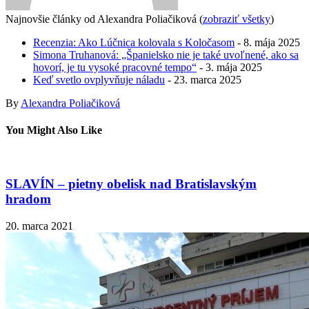
Najnovšie články od Alexandra Poliačiková
(
zobraziť všetky
)
Recenzia: Ako Lúčnica kolovala s Koločasom
- 8. mája 2025
Simona Truhanová: „Španielsko nie je také uvoľnené, ako sa
hovorí, je tu vysoké pracovné tempo“
- 3. mája 2025
Keď svetlo ovplyvňuje náladu
- 23. marca 2025
By
Alexandra Poliačiková
You Might Also Like
SLAVÍN – pietny obelisk nad Bratislavským
hradom
20. marca 2021