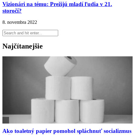
Vizionári na tému: Prežijú mladí ľudia v 21.
storočí?
8. novembra 2022
Najčítanejšie
Ako toaletný papier pomohol spláchnuť socializmus