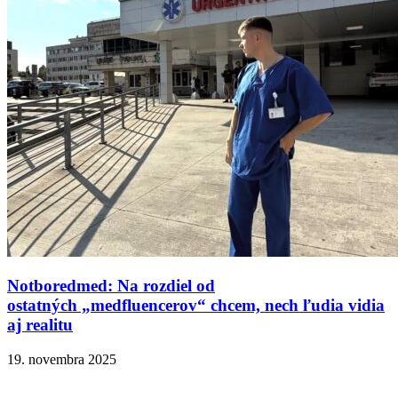
Notboredmed: Na rozdiel od
ostatných „medfluencerov“ chcem, nech ľudia vidia
aj realitu
19. novembra 2025