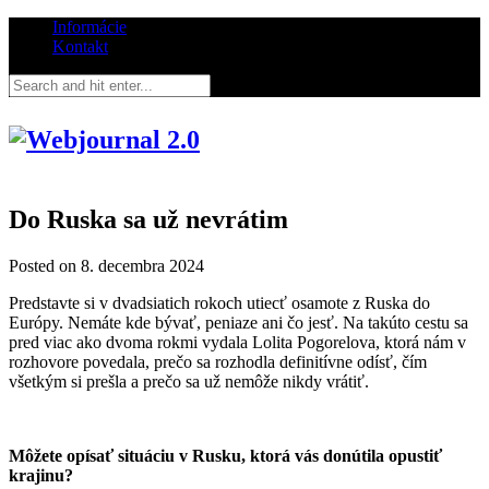
Informácie
Kontakt
Do Ruska sa už nevrátim
Posted on
8. decembra 2024
Predstavte si v dvadsiatich rokoch utiecť osamote z Ruska do
Európy. Nemáte kde bývať, peniaze ani čo jesť. Na takúto cestu sa
pred viac ako dvoma rokmi vydala Lolita Pogorelova, ktorá nám v
rozhovore povedala, prečo sa rozhodla definitívne odísť, čím
všetkým si prešla a prečo sa už nemôže nikdy vrátiť.
Môžete opísať situáciu v Rusku, ktorá vás donútila opustiť
krajinu?