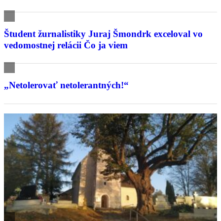
Študent žurnalistiky Juraj Šmondrk exceloval vo
vedomostnej relácii Čo ja viem
„Netolerovať netolerantných!“