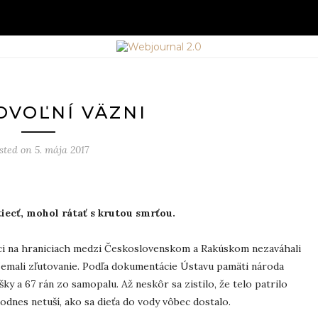
VOĽNÍ VÄZNI
sted on
5. mája 2017
tiecť, mohol rátať s krutou smrťou.
aci na hraniciach medzi Československom a Rakúskom nezaváhali
. Nemali zľutovanie. Podľa dokumentácie Ústavu pamäti národa
šky a 67 rán zo samopalu. Až neskôr sa zistilo, že telo patrilo
odnes netuší, ako sa dieťa do vody vôbec dostalo.