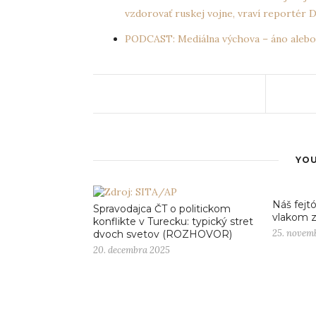
vzdorovať ruskej vojne, vraví reportér
PODCAST: Mediálna výchova – áno alebo
YOU
Náš fejtó
Spravodajca ČT o politickom
vlakom 
konflikte v Turecku: typický stret
25. novem
dvoch svetov (ROZHOVOR)
20. decembra 2025