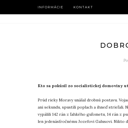
INFORMÁCIE
KONTAKT
DOBRO
Po
Kto sa pokúsil zo socialistickej domoviny u
Prúd rieky Moravy unášal drobnú postavu. Voj
ani sekundu, spustili poplach a ihneď strieľali
vypálili 142 rán z ľahkého guľometu, 14 rán z pu
len jedenásťročnému Jozefovi Galusovi. Nikto d