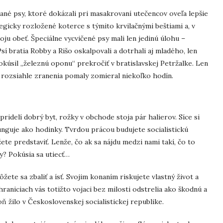
vané psy, ktoré dokázali pri masakrovaní utečencov oveľa lepšie
tegicky rozložené koterce s týmito krvilačnými beštiami a, v
voju obeť. Špeciálne vycvičené psy mali len jedinú úlohu –
Psí bratia Robby a Rišo oskalpovali a dotrhali aj mladého, len
úsil „železnú oponu“ prekročiť v bratislavskej Petržalke. Len
a rozsiahle zranenia pomaly zomieral niekoľko hodín.
pridelí dobrý byt, rožky v obchode stoja pár halierov. Síce si
funguje ako hodinky. Tvrdou prácou budujete socialistickú
ete predstaviť. Lenže, čo ak sa nájdu medzi nami takí, čo to
y? Pokúsia sa utiecť…
žete sa zbaliť a ísť. Svojim konaním riskujete vlastný život a
hraniciach vás totižto vojaci bez milosti odstrelia ako škodnú a
ň žilo v Československej socialistickej republike.