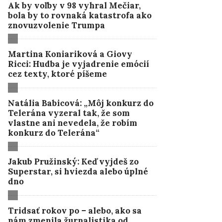
Ak by voľby v 98 vyhral Mečiar,
bola by to rovnaká katastrofa ako
znovuzvolenie Trumpa
Martina Koniariková a Giovy
Ricci: Hudba je vyjadrenie emócií
cez texty, ktoré píšeme
Natália Babicová: „Môj konkurz do
Telerána vyzeral tak, že som
vlastne ani nevedela, že robím
konkurz do Telerána“
Jakub Pružinský: Keď vyjdeš zo
Superstar, si hviezda alebo úplné
dno
Tridsať rokov po – alebo, ako sa
nám zmenila žurnalistika od