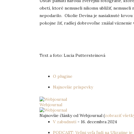
Ústav pamäti národa zverejnil fotografie, kto
obetí, ktoré nemuseli nikomu ublížiť, nemuseli n
nepodarilo. Okolie Devína je nasiaknuté krvou ľ
pokojne žiť, radšej dobrovoľne znášal väznenie
Text a foto: Lucia Puttersteinová
O plugine
Najnovšie príspevky
Webjournal
Najnovšie články od Webjournal
(
zobraziť všetk
V zabudnutí
- 16. decembra 2024
PODCAST: Veľmi veľa ľudí na Ukrajine je 