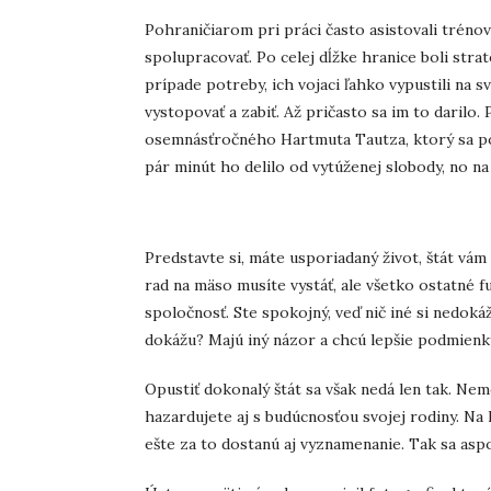
Pohraničiarom pri práci často asistovali tréno
spolupracovať. Po celej dĺžke hranice boli stra
prípade potreby, ich vojaci ľahko vypustili na s
vystopovať a zabiť. Až pričasto sa im to darilo. 
osemnásťročného Hartmuta Tautza, ktorý sa pok
pár minút ho delilo od vytúženej slobody, no n
Predstavte si, máte usporiadaný život, štát vám 
rad na mäso musíte vystáť, ale všetko ostatné 
spoločnosť. Ste spokojný, veď nič iné si nedokáž
dokážu? Majú iný názor a chcú lepšie podmienk
Opustiť dokonalý štát sa však nedá len tak. Nemô
hazardujete aj s budúcnosťou svojej rodiny. Na 
ešte za to dostanú aj vyznamenanie. Tak sa aspo