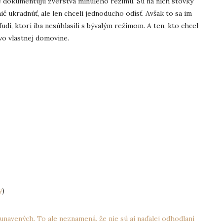
ré dokumentujú zverstvá minulého režimu. Sú na nich stovky
ič ukradnúť, ale len chceli jednoducho odísť. Avšak to sa im
udí, ktorí iba nesúhlasili s bývalým režimom. A ten, kto chcel
 vo vlastnej domovine.
y
)
unavených. To ale neznamená, že nie sú aj naďalej odhodlaní