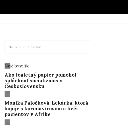
Najčítanejšie
Ako toaletný papier pomohol
spláchnuť socializmus v
Československu
Monika Paločková: Lekárka, ktorá
bojuje s koronavírusom a lieči
pacientov v Afrike