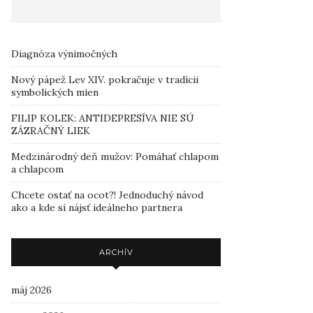
Diagnóza výnimočných
Nový pápež Lev XIV. pokračuje v tradícii
symbolických mien
FILIP KOLEK: ANTIDEPRESÍVA NIE SÚ
ZÁZRAČNÝ LIEK
Medzinárodný deň mužov: Pomáhať chlapom
a chlapcom
Chcete ostať na ocot?! Jednoduchý návod
ako a kde si nájsť ideálneho partnera
ARCHÍV
máj 2026