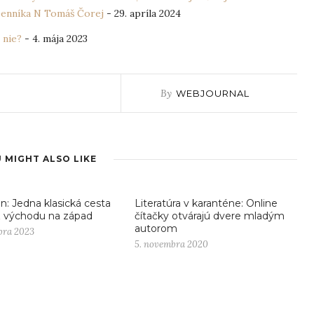
 Denníka N Tomáš Čorej
- 29. apríla 2024
 nie?
- 4. mája 2023
By
WEBJOURNAL
 MIGHT ALSO LIKE
n: Jedna klasická cesta
Literatúra v karanténe: Online
z východu na západ
čítačky otvárajú dvere mladým
autorom
bra 2023
5. novembra 2020