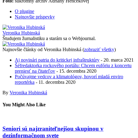
Foto:
súkromný archív Adriány Henčekovej
O plugine
Najnovšie príspevky
Veronika Hubinská
Študujem žurnalistiku a starám sa o Webjournal.
Najnovšie články od Veronika Hubinská
(
zobraziť všetky
)
Aj novinári patria do kritickej infraštruktúry
- 20. marca 2021
Šéfredaktorka rockového portálu: Chcem eufóriu z koncertu
preniesť na čitateľov
- 15. decembra 2020
Počúvajme vedcov a klimatológov, hovorí mladá enviro
reportérka
- 11. decembra 2020
By
Veronika Hubinská
You Might Also Like
Seniori sú najzraniteľnejšou skupinou v
dezinformačnom svete