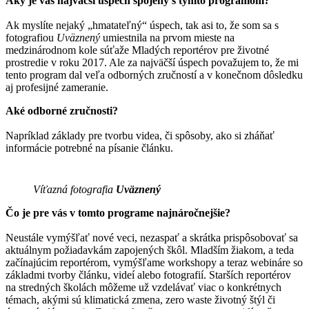
Aký je váš najväčší úspech spojený s týmto programom?
Ak myslíte nejaký „hmatateľný“ úspech, tak asi to, že som sa s
fotografiou
Uväznený
umiestnila na prvom mieste na
medzinárodnom kole súťaže Mladých reportérov pre životné
prostredie v roku 2017. Ale za najväčší úspech považujem to, že mi
tento program dal veľa odborných zručností a v konečnom dôsledku
aj profesijné zameranie.
Aké odborné zručnosti?
Napríklad základy pre tvorbu videa, či spôsoby, ako si zháňať
informácie potrebné na písanie článku.
Víťazná fotografia
Uväznený
Čo je pre vás v tomto programe najnáročnejšie?
Neustále vymýšľať nové veci, nezaspať a skrátka prispôsobovať sa
aktuálnym požiadavkám zapojených škôl. Mladším žiakom, a teda
začínajúcim reportérom, vymýšľame workshopy a teraz webináre so
základmi tvorby článku, videí alebo fotografií. Starších reportérov
na stredných školách môžeme už vzdelávať viac o konkrétnych
témach, akými sú klimatická zmena, zero waste životný štýl či