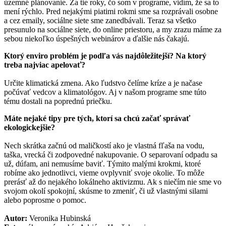
územné plánovanie. Za tie roky, čo som v programe, vidím, že sa to
mení rýchlo. Pred nejakými piatimi rokmi sme sa rozprávali osobne
a cez emaily, sociálne siete sme zanedbávali. Teraz sa všetko
presunulo na sociálne siete, do online priestoru, a my zrazu máme za
sebou niekoľko úspešných webinárov a ďalšie nás čakajú.
Ktorý enviro problém je podľa vás najdôležitejší? Na ktorý
treba najviac apelovať?
Určite klimatická zmena. Ako ľudstvo čelíme kríze a je načase
počúvať vedcov a klimatológov. Aj v našom programe sme túto
tému dostali na poprednú priečku.
Máte nejaké tipy pre tých, ktorí sa chcú začať správať
ekologickejšie?
Nech skrátka začnú od maličkostí ako je vlastná fľaša na vodu,
taška, vrecká či zodpovedné nakupovanie. O separovaní odpadu sa
už, dúfam, ani nemusíme baviť. Týmito malými krokmi, ktoré
robíme ako jednotlivci, vieme ovplyvniť svoje okolie. To môže
prerásť až do nejakého lokálneho aktivizmu. Ak s niečím nie sme vo
svojom okolí spokojní, skúsme to zmeniť, či už vlastnými silami
alebo poprosme o pomoc.
Autor:
Veronika Hubinská