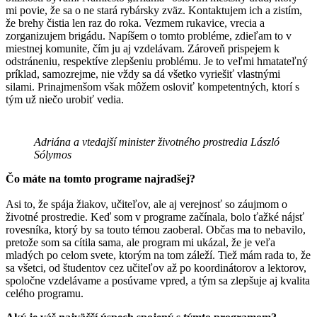
mi povie, že sa o ne stará rybársky zväz. Kontaktujem ich a zistím,
že brehy čistia len raz do roka. Vezmem rukavice, vrecia a
zorganizujem brigádu. Napíšem o tomto probléme, zdieľam to v
miestnej komunite, čím ju aj vzdelávam. Zároveň prispejem k
odstráneniu, respektíve zlepšeniu problému. Je to veľmi hmatateľný
príklad, samozrejme, nie vždy sa dá všetko vyriešiť vlastnými
silami. Prinajmenšom však môžem osloviť kompetentných, ktorí s
tým už niečo urobiť vedia.
Adriána a vtedajší minister životného prostredia László
Sólymos
Čo máte na tomto programe najradšej?
Asi to, že spája žiakov, učiteľov, ale aj verejnosť so záujmom o
životné prostredie. Keď som v programe začínala, bolo ťažké nájsť
rovesníka, ktorý by sa touto témou zaoberal. Občas ma to nebavilo,
pretože som sa cítila sama, ale program mi ukázal, že je veľa
mladých po celom svete, ktorým na tom záleží. Tiež mám rada to, že
sa všetci, od študentov cez učiteľov až po koordinátorov a lektorov,
spoločne vzdelávame a posúvame vpred, a tým sa zlepšuje aj kvalita
celého programu.