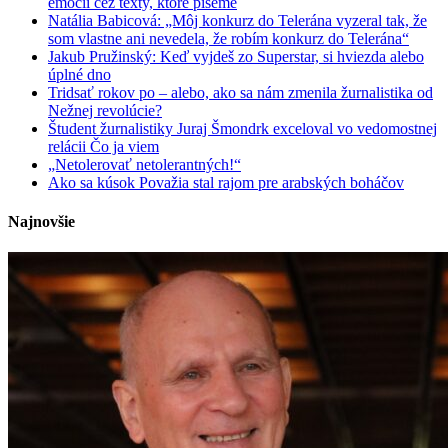
emócií cez texty, ktoré píšeme
Natália Babicová: „Môj konkurz do Telerána vyzeral tak, že
som vlastne ani nevedela, že robím konkurz do Telerána“
Jakub Pružinský: Keď vyjdeš zo Superstar, si hviezda alebo
úplné dno
Tridsať rokov po – alebo, ako sa nám zmenila žurnalistika od
Nežnej revolúcie?
Študent žurnalistiky Juraj Šmondrk exceloval vo vedomostnej
relácii Čo ja viem
„Netolerovať netolerantných!“
Ako sa kúsok Považia stal rajom pre arabských boháčov
Najnovšie