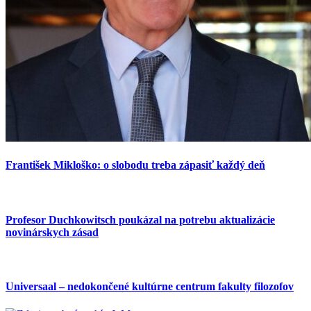
František Mikloško: o slobodu treba zápasiť každý deň
Profesor Duchkowitsch poukázal na potrebu aktualizácie
novinárskych zásad
Universaal – nedokončené kultúrne centrum fakulty filozofov