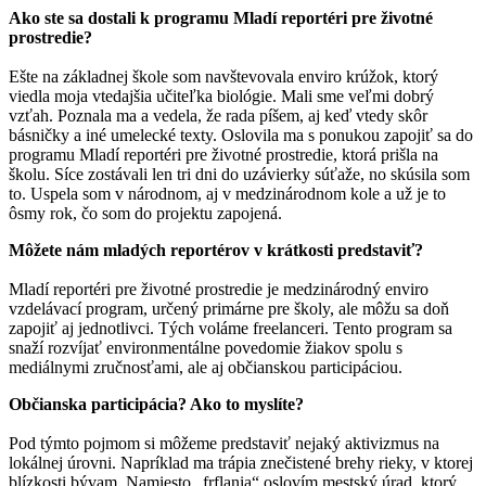
Ako ste sa dostali k programu Mladí reportéri pre životné
prostredie?
Ešte na základnej škole som navštevovala enviro krúžok, ktorý
viedla moja vtedajšia učiteľka biológie. Mali sme veľmi dobrý
vzťah. Poznala ma a vedela, že rada píšem, aj keď vtedy skôr
básničky a iné umelecké texty. Oslovila ma s ponukou zapojiť sa do
programu Mladí reportéri pre životné prostredie, ktorá prišla na
školu. Síce zostávali len tri dni do uzávierky súťaže, no skúsila som
to. Uspela som v národnom, aj v medzinárodnom kole a už je to
ôsmy rok, čo som do projektu zapojená.
Môžete nám mladých reportérov v krátkosti predstaviť?
Mladí reportéri pre životné prostredie je medzinárodný enviro
vzdelávací program, určený primárne pre školy, ale môžu sa doň
zapojiť aj jednotlivci. Tých voláme freelanceri. Tento program sa
snaží rozvíjať environmentálne povedomie žiakov spolu s
mediálnymi zručnosťami, ale aj občianskou participáciou.
Občianska participácia? Ako to myslíte?
Pod týmto pojmom si môžeme predstaviť nejaký aktivizmus na
lokálnej úrovni. Napríklad ma trápia znečistené brehy rieky, v ktorej
blízkosti bývam. Namiesto „frflania“ oslovím mestský úrad, ktorý