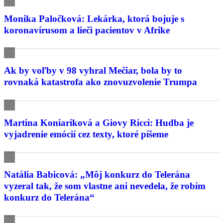
Monika Paločková: Lekárka, ktorá bojuje s
koronavírusom a lieči pacientov v Afrike
Ak by voľby v 98 vyhral Mečiar, bola by to
rovnaká katastrofa ako znovuzvolenie Trumpa
Martina Koniariková a Giovy Ricci: Hudba je
vyjadrenie emócií cez texty, ktoré píšeme
Natália Babicová: „Môj konkurz do Telerána
vyzeral tak, že som vlastne ani nevedela, že robím
konkurz do Telerána“