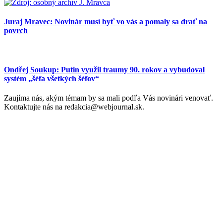
Juraj Mravec: Novinár musí byť vo vás a pomaly sa drať na
povrch
Ondřej Soukup: Putin využil traumy 90. rokov a vybudoval
systém „šéfa všetkých šéfov“
Zaujíma nás, akým témam by sa mali podľa Vás novinári venovať.
Kontaktujte nás na redakcia@webjournal.sk.