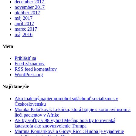
december 2017
november 2017
október 2017
máj 2017
apríl 2017
marec 2017
máj 2016
Meta
Prihlásiť sa
Feed záznamov
RSS feed komentárov
WordPress.org
Najčítanejšie
Ako toaletný papier pomohol spláchnuť socializmus v
Československu
Monika Paločková: Lekárka, ktorá bojuje s koronavírusom a
lieči pacientov v Afrike
Ak by voľby v 98 vyhral Mečiar, bola by to rovnaká
katastrofa ako znovuzvolenie Trumpa
Martina Koniariková a Giovy Ricci: Hudba je vyjadrenie