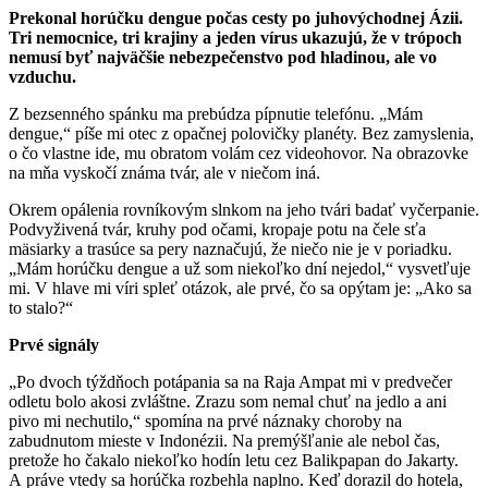
Prekonal horúčku dengue počas cesty po juhovýchodnej Ázii.
Tri nemocnice, tri krajiny a jeden vírus ukazujú, že v trópoch
nemusí byť najväčšie nebezpečenstvo pod hladinou, ale vo
vzduchu.
Z bezsenného spánku ma prebúdza pípnutie telefónu. „Mám
dengue,“ píše mi otec z opačnej polovičky planéty. Bez zamyslenia,
o čo vlastne ide, mu obratom volám cez videohovor. Na obrazovke
na mňa vyskočí známa tvár, ale v niečom iná.
Okrem opálenia rovníkovým slnkom na jeho tvári badať vyčerpanie.
Podvyživená tvár, kruhy pod očami, kropaje potu na čele sťa
mäsiarky a trasúce sa pery naznačujú, že niečo nie je v poriadku.
„Mám horúčku dengue a už som niekoľko dní nejedol,“ vysvetľuje
mi. V hlave mi víri spleť otázok, ale prvé, čo sa opýtam je: „Ako sa
to stalo?“
Prvé signály
„Po dvoch týždňoch potápania sa na Raja Ampat mi v predvečer
odletu bolo akosi zvláštne. Zrazu som nemal chuť na jedlo a ani
pivo mi nechutilo,“ spomína na prvé náznaky choroby na
zabudnutom mieste v Indonézii. Na premýšľanie ale nebol čas,
pretože ho čakalo niekoľko hodín letu cez Balikpapan do Jakarty.
A práve vtedy sa horúčka rozbehla naplno. Keď dorazil do hotela,