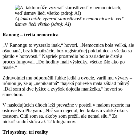
Aj takto môže vyzerať starostlivosť v nemocniciach, veď
úsmev lieči všetko (zdroj: AI)
Ranong
–
tretia nemocnica
„V Ranongu to vyzeralo inak,“ hovorí. „Nemocnica bola veľká, ale
ošúchaná, bez klimatizácie, bez registračnej pokladnice a všetko sa
platilo v hotovosti.“ Napriek prostrediu bolo zariadenie čisté a
proces fungoval. „Do hodiny mali výsledky, všetko išlo ako po
masle.“
Zdravotníci mu odporučili ľahké jedlá a ovocie, varili mu vývary –
iróniou je, že aj „nepikantná“ thajská polievka mala základ pálivý.
„Dal som si dve lyžice a zvyšok dojedla manželka,“ hovorí so
smiechom.
V nasledujúcich dňoch leží prevažne v posteli v malom rezorte na
ostrove Ko Phayam. „Nič som nejedol, len kokos a volské oko s
toastom. Cítil som sa, akoby som prežil, ale nemal silu.“ Za
niekoľko dní stráca až 12 kilogramov.
Tri systémy, tri reality