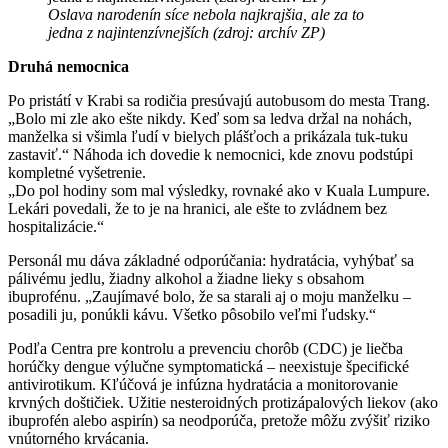
Oslava narodenín síce nebola najkrajšia, ale za to
jedna z najintenzívnejších (zdroj: archív ZP)
Druhá nemocnica
Po pristátí v Krabi sa rodičia presúvajú autobusom do mesta Trang.
„Bolo mi zle ako ešte nikdy. Keď som sa ledva držal na nohách,
manželka si všimla ľudí v bielych plášťoch a prikázala tuk-tuku
zastaviť.“ Náhoda ich dovedie k nemocnici, kde znovu podstúpi
kompletné vyšetrenie.
„Do pol hodiny som mal výsledky, rovnaké ako v Kuala Lumpure.
Lekári povedali, že to je na hranici, ale ešte to zvládnem bez
hospitalizácie.“
Personál mu dáva základné odporúčania: hydratácia, vyhýbať sa
pálivému jedlu, žiadny alkohol a žiadne lieky s obsahom
ibuprofénu. „Zaujímavé bolo, že sa starali aj o moju manželku –
posadili ju, ponúkli kávu. Všetko pôsobilo veľmi ľudsky.“
Podľa Centra pre kontrolu a prevenciu chorôb (CDC) je liečba
horúčky dengue výlučne symptomatická – neexistuje špecifické
antivirotikum. Kľúčová je infúzna hydratácia a monitorovanie
krvných doštičiek. Užitie nesteroidných protizápalových liekov (ako
ibuprofén alebo aspirín) sa neodporúča, pretože môžu zvýšiť riziko
vnútorného krvácania.