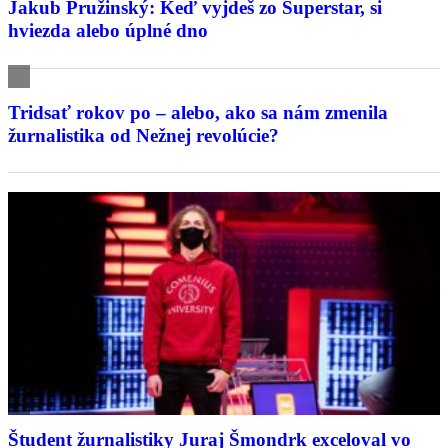
Jakub Pružinský: Keď vyjdeš zo Superstar, si
hviezda alebo úplné dno
Tridsať rokov po – alebo, ako sa nám zmenila
žurnalistika od Nežnej revolúcie?
Študent žurnalistiky Juraj Šmondrk exceloval vo