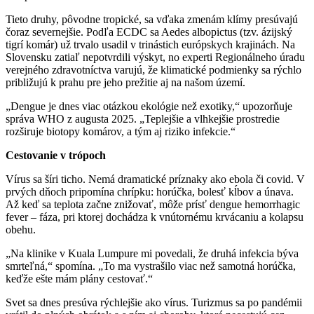
Tieto druhy, pôvodne tropické, sa vďaka zmenám klímy presúvajú
čoraz severnejšie. Podľa ECDC sa Aedes albopictus (tzv. ázijský
tigrí komár) už trvalo usadil v trinástich európskych krajinách. Na
Slovensku zatiaľ nepotvrdili výskyt, no experti Regionálneho úradu
verejného zdravotníctva varujú, že klimatické podmienky sa rýchlo
približujú k prahu pre jeho prežitie aj na našom území.
„Dengue je dnes viac otázkou ekológie než exotiky,“ upozorňuje
správa WHO z augusta 2025. „Teplejšie a vlhkejšie prostredie
rozširuje biotopy komárov, a tým aj riziko infekcie.“
Cestovanie v trópoch
Vírus sa šíri ticho. Nemá dramatické príznaky ako ebola či covid. V
prvých dňoch pripomína chrípku: horúčka, bolesť kĺbov a únava.
Až keď sa teplota začne znižovať, môže prísť dengue hemorrhagic
fever – fáza, pri ktorej dochádza k vnútornému krvácaniu a kolapsu
obehu.
„Na klinike v Kuala Lumpure mi povedali, že druhá infekcia býva
smrteľná,“ spomína. „To ma vystrašilo viac než samotná horúčka,
keďže ešte mám plány cestovať.“
Svet sa dnes presúva rýchlejšie ako vírus. Turizmus sa po pandémii