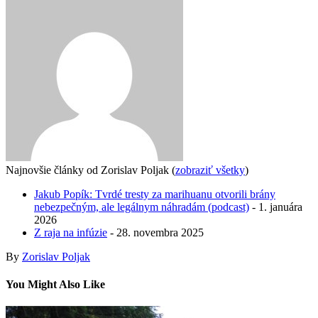
Najnovšie články od Zorislav Poljak
(
zobraziť všetky
)
Jakub Popík: Tvrdé tresty za marihuanu otvorili brány
nebezpečným, ale legálnym náhradám (podcast)
- 1. januára
2026
Z raja na infúzie
- 28. novembra 2025
By
Zorislav Poljak
You Might Also Like