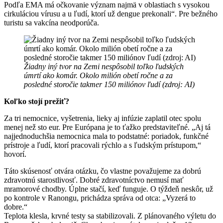
Podľa EMA má očkovanie význam najmä v oblastiach s vysokou
cirkuláciou vírusu a u ľudí, ktorí už dengue prekonali“. Pre bežného
turistu sa vakcína neodporúča.
Žiadny iný tvor na Zemi nespôsobil toľko ľudských
úmrtí ako komár. Okolo milión obetí ročne a za
posledné storočie takmer 150 miliónov ľudí (zdroj: AI)
Koľko stojí prežiť?
Za tri nemocnice, vyšetrenia, lieky aj infúzie zaplatil otec spolu
menej než sto eur. Pre Európana je to ťažko predstaviteľné. „Aj tá
najjednoduchšia nemocnica mala to podstatné: poriadok, funkčné
prístroje a ľudí, ktorí pracovali rýchlo a s ľudským prístupom,“
hovorí.
Táto skúsenosť otvára otázku, čo vlastne považujeme za dobrú
zdravotnú starostlivosť. Dobré zdravotníctvo nemusí mať
mramorové chodby. Úplne stačí, keď funguje. O týždeň neskôr, už
po kontrole v Ranongu, prichádza správa od otca: „Vyzerá to
dobre.“
Teplota klesla, krvné testy sa stabilizovali. Z plánovaného výletu do