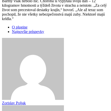
Barmy však nebolo nič. Choroba si vypýtala svoju daň – 12
kilogramov hmotnosti a týždeň života v strachu a neistote. „Za celý
život som precestoval desiatky krajín,“ hovorí. „Ale až teraz som
pochopil, že nie všetky nebezpečenstvá majú zuby. Niektoré majú
krídla.“
O plugine
Najnovšie príspevky
Zorislav Poljak