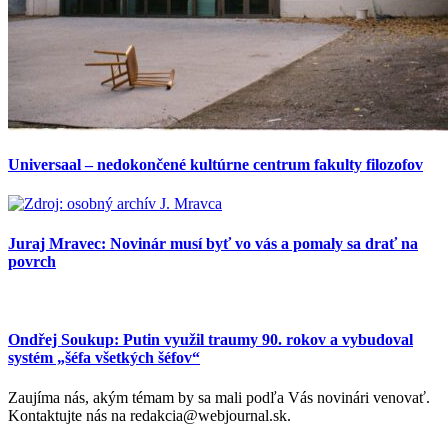
Universaal – nedokončené kultúrne centrum fakulty filozofov
Juraj Mravec: Novinár musí byť vo vás a pomaly sa drať na
povrch
Ondřej Soukup: Putin využil traumy 90. rokov a vybudoval
systém „šéfa všetkých šéfov“
Zaujíma nás, akým témam by sa mali podľa Vás novinári venovať.
Kontaktujte nás na redakcia@webjournal.sk.