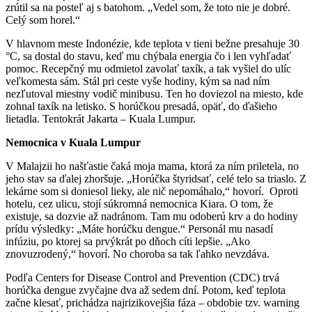
zrútil sa na posteľ aj s batohom. „Vedel som, že toto nie je dobré.
Celý som horel.“
V hlavnom meste Indonézie, kde teplota v tieni bežne presahuje 30
°C, sa dostal do stavu, keď mu chýbala energia čo i len vyhľadať
pomoc. Recepčný mu odmietol zavolať taxík, a tak vyšiel do ulíc
veľkomesta sám. Stál pri ceste vyše hodiny, kým sa nad ním
nezľutoval miestny vodič minibusu. Ten ho doviezol na miesto, kde
zohnal taxík na letisko. S horúčkou presadá, opäť, do ďašieho
lietadla. Tentokrát Jakarta – Kuala Lumpur.
Nemocnica v Kuala Lumpur
V Malajzii ho našťastie čaká moja mama, ktorá za ním priletela, no
jeho stav sa ďalej zhoršuje. „Horúčka štyridsať, celé telo sa triaslo. Z
lekárne som si doniesol lieky, ale nič nepomáhalo,“ hovorí. Oproti
hotelu, cez ulicu, stojí súkromná nemocnica Kiara. O tom, že
existuje, sa dozvie až nadránom. Tam mu odoberú krv a do hodiny
prídu výsledky: „Máte horúčku dengue.“ Personál mu nasadí
infúziu, po ktorej sa prvýkrát po dňoch cíti lepšie. „Ako
znovuzrodený,“ hovorí. No choroba sa tak ľahko nevzdáva.
Podľa Centers for Disease Control and Prevention (CDC) trvá
horúčka dengue zvyčajne dva až sedem dní. Potom, keď teplota
začne klesať, prichádza najrizikovejšia fáza – obdobie tzv. warning