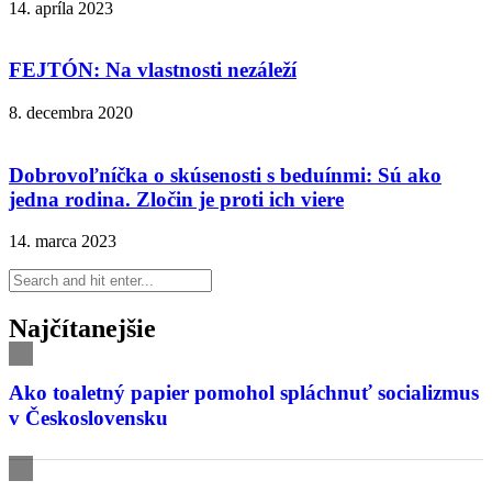
14. apríla 2023
FEJTÓN: Na vlastnosti nezáleží
8. decembra 2020
Dobrovoľníčka o skúsenosti s beduínmi: Sú ako
jedna rodina. Zločin je proti ich viere
14. marca 2023
Najčítanejšie
Ako toaletný papier pomohol spláchnuť socializmus
v Československu