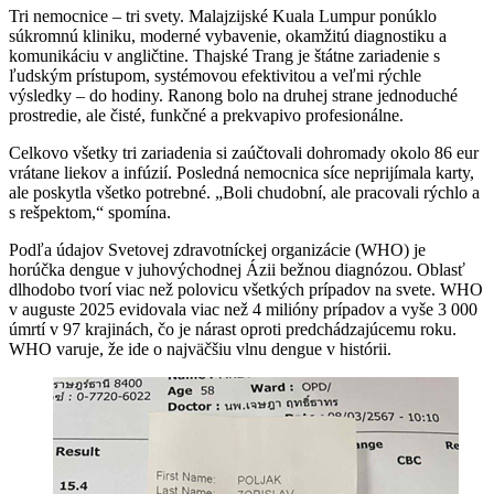
Tri nemocnice – tri svety. Malajzijské Kuala Lumpur ponúklo
súkromnú kliniku, moderné vybavenie, okamžitú diagnostiku a
komunikáciu v angličtine. Thajské Trang je štátne zariadenie s
ľudským prístupom, systémovou efektivitou a veľmi rýchle
výsledky – do hodiny. Ranong bolo na druhej strane jednoduché
prostredie, ale čisté, funkčné a prekvapivo profesionálne.
Celkovo všetky tri zariadenia si zaúčtovali dohromady okolo 86 eur
vrátane liekov a infúzií. Posledná nemocnica síce neprijímala karty,
ale poskytla všetko potrebné. „Boli chudobní, ale pracovali rýchlo a
s rešpektom,“ spomína.
Podľa údajov Svetovej zdravotníckej organizácie (WHO) je
horúčka dengue v juhovýchodnej Ázii bežnou diagnózou. Oblasť
dlhodobo tvorí viac než polovicu všetkých prípadov na svete. WHO
v auguste 2025 evidovala viac než 4 milióny prípadov a vyše 3 000
úmrtí v 97 krajinách, čo je nárast oproti predchádzajúcemu roku.
WHO varuje, že ide o najväčšiu vlnu dengue v histórii.