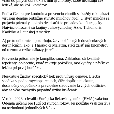
vrátil do plných obrátok a s ním aj choroby, ktoré necestujú cez
letiská, ale na koži komárov.
Podľa Centra pre kontrolu a prevenciu chorôb sa každý rok nakazí
vírusom dengue približne štyristo miliónov ľudí. U štvrť milióna sa
prejavia príznaky a okolo dvadsaťtisíc prípadov končí tragicky.
Najviac ohrozené sú krajiny Juhovýchodnej Ázie, Tichomoria,
Karibiku a Latinskej Ameriky.
Aj preto odborníci upozorňujú, že v obľúbených dovolenkových
destináciách, ako je Thajsko či Malajzia, stačí zájsť pár kilometrov
od rezortu a riziko nákazy je reálne.
Prevencia pritom nie je komplikovaná. Základom sú kvalitné
repelenty, oblečenie, ktoré zakryje pokožku, moskytiéry a návšteva
lekára pri prvej horúčke.
Neexistuje žiadny špecifický liek proti vírusu dengue. Liečba
spočíva v podpornýchopatreniach, čiže dopĺňanie tekutín,
dostatočný odpočinok a pravidelné sledovanie krvných doštičiek,
aby sa včas zachytilo prípadné riziko krvácania.
V roku 2023 schválila Európska lieková agentúra (EMA) vakcínu
Qdenga určenú pre ľudí od štyroch rokov. Jej použitie však zostáva
na rozhodnutí jednotlivých štátov.