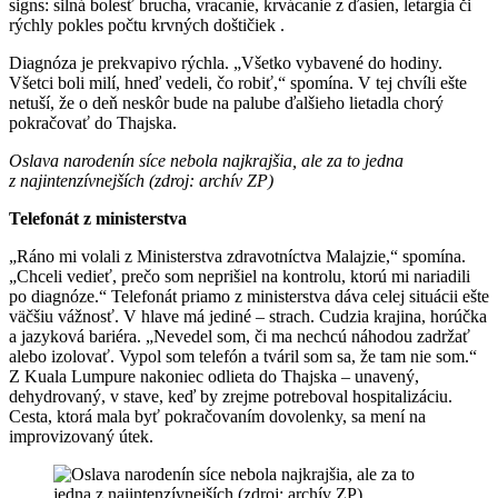
signs: silná bolesť brucha, vracanie, krvácanie z ďasien, letargia či
rýchly pokles počtu krvných doštičiek .
Diagnóza je prekvapivo rýchla. „Všetko vybavené do hodiny.
Všetci boli milí, hneď vedeli, čo robiť,“ spomína. V tej chvíli ešte
netuší, že o deň neskôr bude na palube ďalšieho lietadla chorý
pokračovať do Thajska.
Oslava narodenín síce nebola najkrajšia, ale za to jedna
z najintenzívnejších (zdroj: archív ZP)
Telefonát z ministerstva
„Ráno mi volali z Ministerstva zdravotníctva Malajzie,“ spomína.
„Chceli vedieť, prečo som neprišiel na kontrolu, ktorú mi nariadili
po diagnóze.“ Telefonát priamo z ministerstva dáva celej situácii ešte
väčšiu vážnosť. V hlave má jediné – strach. Cudzia krajina, horúčka
a jazyková bariéra. „Nevedel som, či ma nechcú náhodou zadržať
alebo izolovať. Vypol som telefón a tváril som sa, že tam nie som.“
Z Kuala Lumpure nakoniec odlieta do Thajska – unavený,
dehydrovaný, v stave, keď by zrejme potreboval hospitalizáciu.
Cesta, ktorá mala byť pokračovaním dovolenky, sa mení na
improvizovaný útek.