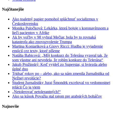
Najčítanejšie
Ako toaletný papier pomohol spláchnuť socializmus v
Československu
Monika Paločková: Lekárka, ktorá bojuje s koronavírusom a
lieči pacientov v Afrike
Ak by voľby v 98 vyhral Mečiar, bola by to rovnaká
katastrofa ako znovuzvolenie Trumpa
Martina Koniariková a Giovy Ricci: Hudba je vyjadrenie
emócií cez texty, ktoré píšeme
Natália Babicová: „Môj konkurz do Telerána vyzeral tak, že
som vlastne ani nevedela, že robím konkurz do Telerána“
Jakub Pružinský: Keď vyjdeš zo Superstar, si hviezda alebo
úplné dno
Tridsať rokov po – alebo, ako sa nám zmenila žurnalistika od
Nežnej revolúcie?
Študent žurnalistiky Juraj Šmondrk exceloval vo vedomostnej
relácii Čo ja viem
„Netolerovať netolerantných!“
Ako sa kúsok Považia stal rajom pre arabských boháčov
Najnovšie