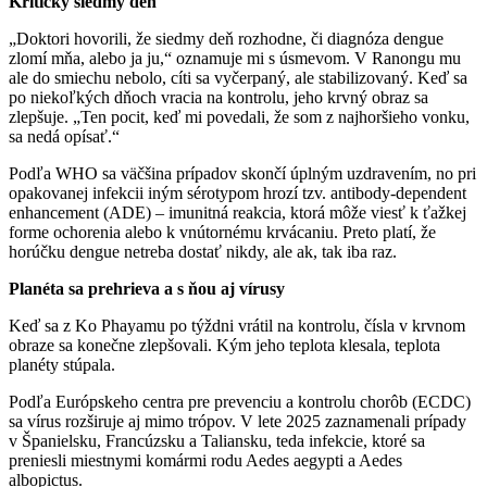
Kritický siedmy deň
„Doktori hovorili, že siedmy deň rozhodne, či diagnóza dengue
zlomí mňa, alebo ja ju,“ oznamuje mi s úsmevom. V Ranongu mu
ale do smiechu nebolo, cíti sa vyčerpaný, ale stabilizovaný. Keď sa
po niekoľkých dňoch vracia na kontrolu, jeho krvný obraz sa
zlepšuje. „Ten pocit, keď mi povedali, že som z najhoršieho vonku,
sa nedá opísať.“
Podľa WHO sa väčšina prípadov skončí úplným uzdravením, no pri
opakovanej infekcii iným sérotypom hrozí tzv. antibody-dependent
enhancement (ADE) – imunitná reakcia, ktorá môže viesť k ťažkej
forme ochorenia alebo k vnútornému krvácaniu. Preto platí, že
horúčku dengue netreba dostať nikdy, ale ak, tak iba raz.
Planéta sa prehrieva a s ňou aj vírusy
Keď sa z Ko Phayamu po týždni vrátil na kontrolu, čísla v krvnom
obraze sa konečne zlepšovali. Kým jeho teplota klesala, teplota
planéty stúpala.
Podľa Európskeho centra pre prevenciu a kontrolu chorôb (ECDC)
sa vírus rozširuje aj mimo trópov. V lete 2025 zaznamenali prípady
v Španielsku, Francúzsku a Taliansku, teda infekcie, ktoré sa
preniesli miestnymi komármi rodu Aedes aegypti a Aedes
albopictus.