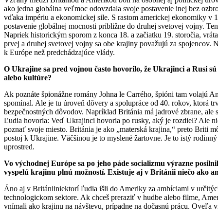
ako jedna globálna veľmoc odovzdala svoje postavenie inej bez ozbr
vďaka impériu a ekonomickej sile. S rastom americkej ekonomiky v 19. 
postavenie globálnej mocnosti približne do druhej svetovej vojny. T
Napriek historickým sporom z konca 18. a začiatku 19. storočia, vrát
prvej a druhej svetovej vojny sa obe krajiny považujú za spojencov. 
k Európe než predchádzajúce vlády.
O Ukrajine sa pred vojnou často hovorilo, že Ukrajinci a Rusi sú
alebo kultúre?
Ak poznáte špionážne romány Johna le Carrého, špióni tam volajú Amer
spomínal. Ale je tu úroveň dôvery a spolupráce od 40. rokov, ktorá tr
bezpečnostných dôvodov. Napríklad Británia má jadrové zbrane, ale s
Ľudia hovoria: Veď Ukrajinci hovoria po rusky, aký je rozdiel? Ale ni
poznať svoje miesto. Británia je ako „materská krajina,“ preto Briti 
postoj k Ukrajine. Väčšinou je to myslené žartovne. Je to istý rodinný
uprostred.
Vo východnej Európe sa po jeho páde socializmu výrazne posilni
vyspelú krajinu plnú možností. Existuje aj v Británii niečo ako 
Áno aj v Britániiniektorí ľudia išli do Ameriky za ambíciami v určitý
technologickom sektore. Ak chceš preraziť v hudbe alebo filme, Amer
vnímali ako krajinu na návštevu, prípadne na dočasnú prácu. Oveľa vi