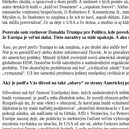
blízkeho okolia, a spracoval o ňom profil. A niektoré z tých postáv 
autor detských kníh o „kráľovi Donniem“ a „ospalom Joeovi“. Alebo N
ministerke vnútornej bezpečnosti, či Robertovi F. Kennedymu Jr., minis
Myslím si, že študentov to zaujíma a že ich to baví, aspoň dúfam. Zár
tak môžu porovnávať, čo sa deje v USA a čo doma, a možno si aj klás
Pozerala som rozhovor Donalda Trumpa pre Politico, kde poveda
že Európa je veľmi slabá. Tieto naratívy sa stále opakujú. A ako
Áno, po prvé prečo Trumpa to tak zaujíma, a po druhé ako môže byť 
Nie je to premýšľavý alebo dobre informovaný človek. Je to prirodzen
do americkej politiky. Minulý týždeň zverejnili novú americkú stratég
globálnom HDP, čiastočne kvôli národným a nadnárodným reguláciám. Am
problém. Tým skutočným problémom má byť „civilizačný zánik“ Európy
„vymazaná“. Už len samotná predstava jedinej európskej civilizácie je
Aký je podľa Vás dôvod na také „obavy“ zo strany Americkej pol
Dôvodom má byť činnosť Európskej únie, iných nadnárodných inštitúcií
budú vymazané, je podľa mňa dôsledok toho, že uverili rôznym príb
Rozprávajú im, že sme všetci v ohrození, že kresťania budú vyhubení
diplomacia by mala naďalej podporovať „skutočnú demokraciu v Európe
pokraji zániku, ale našťastie sú tu Orbán, AfD v Nemecku, Le Penová 
Európe naozaj deje, ale politicky to niektorým ľuďom veľmi vyhovuje.
myslenia vychádza zo strachu, že USA už nie sú, alebo čoskoro nebudú
kresťanskej čistoty a tradičných hodnôt. Lenže málokto im pripomeni