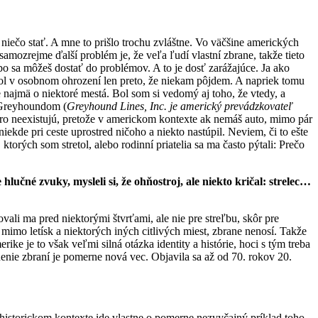
 niečo stať. A mne to prišlo trochu zvláštne. Vo väčšine amerických
 samozrejme ďalší problém je, že veľa ľudí vlastní zbrane, takže tieto
ebo sa môžeš dostať do problémov. A to je dosť zarážajúce. Ja ako
bol v osobnom ohrození len preto, že niekam pôjdem. A napriek tomu
e najmä o niektoré mestá. Bol som si vedomý aj toho, že vtedy, a
l Greyhoundom (
Greyhound Lines, Inc. je americký prevádzkovateľ
oro neexistujú, pretože v americkom kontexte ak nemáš auto, mimo pár
ekde pri ceste uprostred ničoho a niekto nastúpil. Neviem, či to ešte
ktorých som stretol, alebo rodinní priatelia sa ma často pýtali: Prečo
učné zvuky, mysleli si, že ohňostroj, ale niekto kričal: strelec…
vali ma pred niektorými štvrťami, ale nie pre streľbu, skôr pre
 mimo letísk a niektorých iných citlivých miest, zbrane nenosí. Takže
e je to však veľmi silná otázka identity a histórie, hoci s tým treba
tnenie zbraní je pomerne nová vec. Objavila sa až od 70. rokov 20.
historickom kontexte ide vlastne o pomerne nezvyčajný príklad toho,