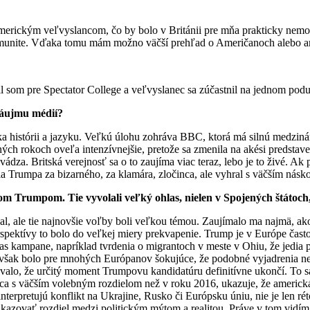
merickým veľvyslancom, čo by bolo v Británii pre mňa prakticky nemožn
 komunite. Vďaka tomu mám možno väčší prehľad o Američanoch alebo am
il som pre Spectator College a veľvyslanec sa zúčastnil na jednom poduj
záujmu médií?
aka histórii a jazyku. Veľkú úlohu zohráva BBC, ktorá má silnú medziná
ných rokoch oveľa intenzívnejšie, pretože sa zmenila na akési predstav
ádza. Britská verejnosť sa o to zaujíma viac teraz, lebo je to živé. A
a Trumpa za bizarného, za klamára, zločinca, ale vyhral s väčším ná
Trumpom. Tie vyvolali veľký ohlas, nielen v Spojených štátoch, a
al, ale tie najnovšie voľby boli veľkou témou. Zaujímalo ma najmä, ako
erspektívy to bolo do veľkej miery prekvapenie. Trump je v Európe čast
as kampane, napríklad tvrdenia o migrantoch v meste v Ohiu, že jedia 
však bolo pre mnohých Európanov šokujúce, že podobné vyjadrenia neb
valo, že určitý moment Trumpovu kandidatúru definitívne ukončí. To s
 s väčším volebným rozdielom než v roku 2016, ukazuje, že americká 
nterpretujú konflikt na Ukrajine, Rusko či Európsku úniu, nie je len réto
 a ukazovať rozdiel medzi politickým mýtom a realitou. Práve v tom vid