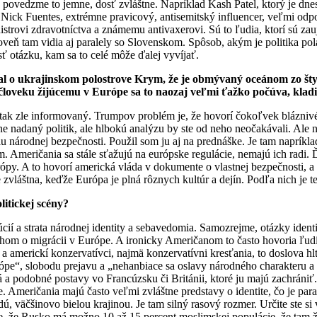
sú, povedzme to jemne, dosť zvláštne. Napríklad Kash Patel, ktorý je d
ick Fuentes, extrémne pravicový, antisemitský influencer, veľmi odporn
trovi zdravotníctva a známemu antivaxerovi. Sú to ľudia, ktorí sú zaujím
oveň tam vidia aj paralely so Slovenskom. Spôsob, akým je politika pol
ť otázku, kam sa to celé môže ďalej vyvíjať.
l o ukrajinskom polostrove Krym, že je obmývaný oceánom zo štyr
 človeku žijúcemu v Európe sa to naozaj veľmi ťažko počúva, kladi
tak zle informovaný. Trumpov problém je, že hovorí čokoľvek blázniv
e nadaný politik, ale hlbokú analýzu by ste od neho neočakávali. Ale 
iu národnej bezpečnosti. Použil som ju aj na prednáške. Je tam napríklad
eričania sa stále sťažujú na európske regulácie, nemajú ich radi. Ďal
. A to hovorí americká vláda v dokumente o vlastnej bezpečnosti, a 
 zvláštna, keďže Európa je plná rôznych kultúr a dejín. Podľa nich je t
itickej scény?
 a strata národnej identity a sebavedomia. Samozrejme, otázky identit
ehom o migrácii v Európe. A ironicky Američanom to často hovoria ľ
 a americkí konzervatívci, najmä konzervatívni kresťania, to doslova 
“, slobodu prejavu a „nehanbiace sa oslavy národného charakteru a hi
a podobné postavy vo Francúzsku či Británii, ktoré ju majú zachrániť.
 Američania majú často veľmi zvláštne predstavy o identite, čo je par
, väčšinovo bielou krajinou. Je tam silný rasový rozmer. Určite ste si
e, že Rusko má možno 10 až 15 percent moslimskej populácie, že tam ž