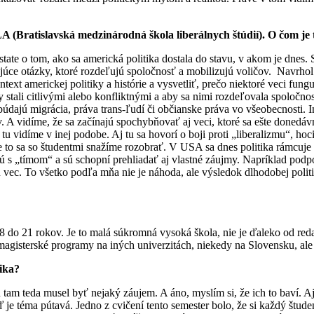
LA (
Bratislavská medzinárodná škola liberálnych štúdií). O čom je
tate o tom, ako sa americká politika dostala do stavu, v akom je dnes. 
ujúce otázky, ktoré rozdeľujú spoločnosť a mobilizujú voličov. Navrhol 
text americkej politiky a histórie a vysvetliť, prečo niektoré veci fun
 stali citlivými alebo konfliktnými a aby sa nimi rozdeľovala spoločnos
údajú migrácia, práva trans-ľudí či občianske práva vo všeobecnosti. I
kov. A vidíme, že sa začínajú spochybňovať aj veci, ktoré sa ešte done
vidíme v inej podobe. Aj tu sa hovorí o boji proti „liberalizmu“, hoci 
ve to sa so študentmi snažíme rozobrať. V USA sa dnes politika rámcuj
jú s „tímom“ a sú schopní prehliadať aj vlastné záujmy. Napríklad podp
nu vec. To všetko podľa mňa nie je náhoda, ale výsledok dlhodobej politi
18 do 21 rokov. Je to malá súkromná vysoká škola, nie je ďaleko od red
magisterské programy na iných univerzitách, niekedy na Slovensku, ale 
ika?
u tam teda musel byť nejaký záujem. A áno, myslím si, že ich to baví. A
e téma pútavá. Jedno z cvičení tento semester bolo, že si každý študent