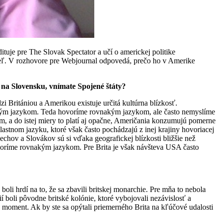
tuje pre The Slovak Spectator a učí o americkej politike
teľ. V rozhovore pre Webjournal odpovedá, prečo ho v Amerike
i na Slovensku, vnímate Spojené štáty?
zi Britániou a Amerikou existuje určitá kultúrna blízkosť.
ločným jazykom. Teda hovoríme rovnakým jazykom, ale často nemyslíme
m, a do istej miery to platí aj opačne, Američania konzumujú pomerne
lastnom jazyku, ktoré však často pochádzajú z inej krajiny hovoriacej
hov a Slovákov sú si vďaka geografickej blízkosti bližšie než
ovoríme rovnakým jazykom. Pre Brita je však návšteva USA často
oli hrdí na to, že sa zbavili britskej monarchie. Pre mňa to nebola
í boli pôvodne britské kolónie, ktoré vybojovali nezávislosť a
 moment. Ak by ste sa opýtali priemerného Brita na kľúčové udalosti