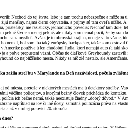
orili: Nechoď do tej štvrte, lebo je tam trochu nebezpečne a môže sa ti
e žijú menšiny, najmä čierni obyvatelia, a príjmy sú tam oveľa nižšie. A
ia, priateľsky, nie rasisticky, jednoducho povedia: Nechoď tam dole, l
am pekné štvrte a menej pekné, ale nikdy som nemal pocit, že by som 
ochu sa zamyslieť. Avšak je to obrovská krajina, nedeje sa to všade, id
m ho nemal, bol som iba taký európsky backpacker, takže som cestova
y v Amerike používajú len chudobní ľudia, ktorí nemajú auto (a takí sk
ja a práve prepustení väzni. Občas tie diaľkové Greyhoundy zastavili ni
yhound do najbližšieho mesta. Nikdy sa nič zlé nestalo, ale Američania, 
zažila streľbu v Marylande na Deň nezávislosti, počula zvláštne hl
 aj od miesta, pretože v niektorých mestách majú detektory streľby. Varo
tánii väčšina policajtov, s ktorými bežný človek prichádza do kontaktu,
olícia ich bežne nemá, takže neexistuje žiadny „dobrý dôvod.“ V Amerik
zbrane napríklad na lov či iné účely, samotná politizácia práva na vlas
tala až v druhej polovici 20. storočia.
a dnes?
vni väčšinou pomerne dobré, najmä od druhej svetovej vojny. V širšom 