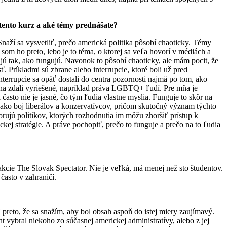
 tento kurz a aké témy prednášate?
Snaží sa vysvetliť, prečo americká politika pôsobí chaoticky. Témy
som ho preto, lebo je to téma, o ktorej sa veľa hovorí v médiách a
gujú tak, ako fungujú. Navonok to pôsobí chaoticky, ale mám pocit, že
ť. Príkladmi sú zbrane alebo interrupcie, ktoré boli už pred
nterrupcie sa opäť dostali do centra pozornosti najmä po tom, ako
dávna zdali vyriešené, napríklad práva LGBTQ+ ľudí. Pre mňa je
často nie je jasné, čo tým ľudia vlastne myslia. Funguje to skôr na
e ako boj liberálov a konzervatívcov, pričom skutočný význam týchto
orujú politikov, ktorých rozhodnutia im môžu zhoršiť prístup k
ckej stratégie. A práve pochopiť, prečo to funguje a prečo na to ľudia
akcie The Slovak Spectator. Nie je veľká, má menej než sto študentov.
často v zahraničí.
j preto, že sa snažím, aby bol obsah aspoň do istej miery zaujímavý.
 vybral niekoho zo súčasnej americkej administratívy, alebo z jej