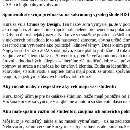
USA a ich globálnym vplyvom.
Spomenuli ste svoju prednášku na súkromnej vysokej škole BIS
Kurz sa volá
Chaos by Design
. Ten názov som vymyslel ja. Je v pods
ako migrácia, zbrane či interrupcie boli cielene premenené na polariz
každý na ňu má nejaký názor. Na kurze sa snažíme pozrieť na širší kon
v niektorých prípadoch je to tak nastavené zámerne, aby sa určité témy
desaťročiami vytvorené ako politické „klinové témy“. Dnes k nim prib
Najvyšší súd v roku 2022 zrušil právo, ktoré platilo približne 50 ro
zaujímavé učiť tento kurz na Slovensku, pretože veľa podobných tém tu 
úrovni jednoduchých nálepiek – liberálne zlé, tradičné dobré – a prá
pojmov sa stráca a nahrádza ho kmeňová identita. Ľudia sa identifiku
zdravotnej starostlivosti, a napriek tomu majú pocit, že urobili správ
reagujú, je jedným z hlavných cieľov tohto kurzu.
Aký ročník učíte, v respektíve aký vek majú vaši študenti?
Kurz, ktorý učím je pre bakalárske štúdium, takže majú približne od 
Väčšina kurzov sa vyučuje v angličtine a potom sa študenti hlásia na 
Akú máte spätnú väzbu od študentov, zaujíma ich americká polit
Môj kurz je voliteľný, takže si ho museli vybrať sami – už na začiatk
Nehovorím, že univerzitné kurzy musia byť zábavné, ale pomáha, keď j