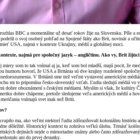
rozhlas BBC a momentálne už desať rokov žije na Slovensku. Píše a edi
delil o svoj osobný pohľad na Spojené štáty ako Brit, novinár a uči
zumieť USA, najmä v kontexte Ukrajiny, médií a globálnej moci.
ntexte, najmä pre spoločný jazyk – angličtinu. Ako vy, Brit žijúc
j miery som to tak vnímal aj ja, keď som bol mladší, majú pocit, že med
ávkou humoru hovorí, že USA a Británia sú dve krajiny rozdelené spo
na nedorozumenia. V Británii sme tiež veľmi vystavení americkým médiá
trochu mi to pripomína česko-slovenský vzťah. Ľudia sledujú médiá vo v
 dobre oboznámení s českými médiami. Myslím si však, že kultúry Čec
e Ameriku dobre chápeme, pretože sledujeme veľa amerických médií a h
eričania vnímajú svet inak než Briti.
tov?
pilo ma, ako veľmi niektorí ľudia zdôrazňovali koloniálnu históriu a b
dne dôležité. Historický kontext tu zohráva veľkú úlohu. Trinásť kolóni
v britských dejinách nejde o mimoriadne známy alebo často zdôrazňovaný
edostalo ani do prvej desiatky.