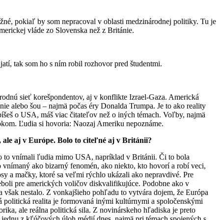
é, pokiaľ by som nepracoval v oblasti medzinárodnej politiky. Tu je
erickej vláde zo Slovenska než z Británie.
atí, tak som ho s ním robil rozhovor pred študentmi.
rodnú sieť korešpondentov, aj v konflikte Izrael-Gaza. Americká
enie alebo šou – najmä počas éry Donalda Trumpa. Je to ako reality
k píšeš o USA, máš viac čitateľov než o iných témach. Voľby, najmä
skokom. Ľudia si hovoria: Naozaj Ameriku nepoznáme.
le aj v Európe. Bolo to citeľné aj v Británii?
 to vnímali ľudia mimo USA, napríklad v Británii. Či to bola
o vnímaný ako bizarný fenomén, ako niekto, kto hovorí a robí veci,
psy a mačky, ktoré sa veľmi rýchlo ukázali ako nepravdivé. Pre
oli pre amerických voličov diskvalifikujúce. Podobne ako v
a však nestalo. Z vonkajšieho pohľadu to vytvára dojem, že Európa
politická realita je formovaná inými kultúrnymi a spoločenskými
rika, ale reálna politická sila. Z novinárskeho hľadiska je preto
ím jednu z kľúčových úloh médií dnes, najmä pri témach spojených s