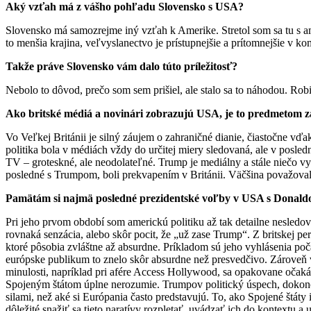
Aký vzťah má z vášho pohľadu Slovensko s USA?
Slovensko má samozrejme iný vzťah k Amerike. Stretol som sa tu s a
to menšia krajina, veľvyslanectvo je prístupnejšie a prítomnejšie v
Takže práve Slovensko vám dalo túto príležitosť?
Nebolo to dôvod, prečo som sem prišiel, ale stalo sa to náhodou. Rob
Ako britské médiá a novinári zobrazujú USA, je to predmetom 
Vo Veľkej Británii je silný záujem o zahraničné dianie, čiastočne vď
politika bola v médiách vždy do určitej miery sledovaná, ale v posled
TV – groteskné, ale neodolateľné. Trump je mediálny a stále niečo vyv
posledné s Trumpom, boli prekvapením v Británii. Väčšina považoval
Pamätám si najmä posledné prezidentské voľby v USA s Donaldom 
Pri jeho prvom období som americkú politiku až tak detailne nesledov
rovnaká senzácia, alebo skôr pocit, že „už zase Trump“. Z britskej p
ktoré pôsobia zvláštne až absurdne. Príkladom sú jeho vyhlásenia poč
európske publikum to znelo skôr absurdne než presvedčivo. Zároveň 
minulosti, napríklad pri afére Access Hollywood, sa opakovane očaká
Spojeným štátom úplne nerozumie. Trumpov politický úspech, dokonca
silami, než aké si Európania často predstavujú. To, ako Spojené štáty i
dôležité snažiť sa tieto naratívy rozpletať, uvádzať ich do kontextu