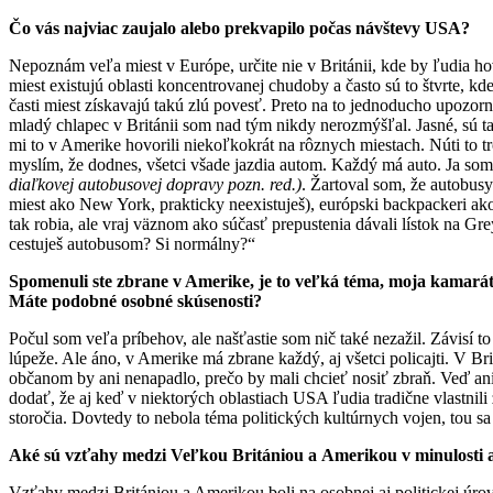
Čo vás najviac zaujalo alebo prekvapilo počas návštevy USA?
Nepoznám veľa miest v Európe, určite nie v Británii, kde by ľudia hov
miest existujú oblasti koncentrovanej chudoby a často sú to štvrte, kd
časti miest získavajú takú zlú povesť. Preto na to jednoducho upozorn
mladý chlapec v Británii som nad tým nikdy nerozmýšľal. Jasné, sú t
mi to v Amerike hovorili niekoľkokrát na rôznych miestach. Núti to tr
myslím, že dodnes, všetci všade jazdia autom. Každý má auto. Ja so
diaľkovej autobusovej dopravy pozn. red.)
. Žartoval som, že autobus
miest ako New York, prakticky neexistuješ), európski backpackeri ako 
tak robia, ale vraj väznom ako súčasť prepustenia dávali lístok na Gre
cestuješ autobusom? Si normálny?“
Spomenuli ste zbrane v Amerike, je to veľká téma, moja kamarátka 
Máte podobné osobné skúsenosti?
Počul som veľa príbehov, ale našťastie som nič také nezažil. Závisí to
lúpeže. Ale áno, v Amerike má zbrane každý, aj všetci policajti. V Bri
občanom by ani nenapadlo, prečo by mali chcieť nosiť zbraň. Veď ani p
dodať, že aj keď v niektorých oblastiach USA ľudia tradične vlastnili 
storočia. Dovtedy to nebola téma politických kultúrnych vojen, tou sa s
Aké sú vzťahy medzi Veľkou Britániou a Amerikou v minulosti 
Vzťahy medzi Britániou a Amerikou boli na osobnej aj politickej úro