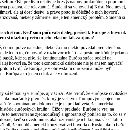
nes šéfom FBI, predtým relatívne bezvýznamný prokurátor, a popritom
á postava, ale relevantná. Študenti sa venovali aj Kristi Noemovej,
aví, ale aj dosť desiví, a práve preto je dôležité o nich hovoriť.
arizovaná, niekedy zámerne, nie je len americký problém. Študenti si
och strán. Keď som počúvala ďalej, prešiel k Európe a hovoril,
em si otázku: prečo to jeho vlastne tak zaujíma?
é, čo mu práve napadne, alebo čo mu niekto povedal pred chvíľou.
nejde len o to, čo hovorí v rozhovoroch. To sa postupne kóduje priamo
 pasáž, kde sa píše, že kontinentálna Európa stráca podiel na
ej hovorí sa, že toto ekonomické oslabenie nie je ani ten najväčší
pritom tvrdí, že Európa je v obrovskom ohrození a môže byť
eda Európa ako jeden celok a je v ohrození.
y sú témou aj v Európe, aj v USA. Ale tvrdiť, že európske civilizácie
udia ako maďarský premiér, ktorý je veľkým Trumpovým spojencom.
hltajú. V spomínanom dokumente je napríklad veta, že americká
stórie európskych krajín“. Čiže v preklade: Európa je vraj na
 Je to neuveriteľne zjednodušený a ignorantský pohľad na to, čo sa v
adoxné, keď si uvedomíme, aká rozmanitá je ich krajina. Časť tohto
 všimli, že mnohí americkí konzervatívci hovoria o Rusku ako o bašte
ijú ľudia vyznávajúci rôzne východné náboženstvá na Sibíri a na