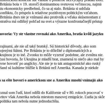
 Británia bola v 19. storočí dominantnou svetovou veľmocou, najmä
iu ekonomicky predbehnú, čo sa aj stalo. Británia si udržala
onfliktu, čo prispelo k relatívne pozitívnym politickým vzťahom.
 Británia dnes nie je vnímaná ako protivník a vďaka skúsenostiam z
stratíva má odlišný pohľad na svet a výrazne konfrontačnejší prístup
hovoria: Vy ste vlastne rovnakí ako Amerika, bratia kvôli jazyku
ajinami, ale nie až taký bratský. Sú historické dôvody, ako som
jenými štátmi. Pre Britániu je to dôležité z diplomatických a
rajinou je to iné. Zvonku to môže vyzerať podobne, ale zvnútra nie.
Rusi hovoria, že Ukrajina je mladší brat, znamená to niečo ako mal by
vne hovoriť po anglicky. Ale nie je to tak antagonistické ako ruský
éland sú kultúrne bližšie k Británii než Amerika. Kanada je niekde
nes sa ešte hovorí o americkom sne a Ameriku mnohí vnímajú ako
oznal som ľudí, ktorí odišli do Kalifornie už v 80. rokoch pracovať v
 Britov však Amerika nebola miestom masovej emigrácie. Ľudia ju skôr
politika tam nebola nutne jednoduchšia.