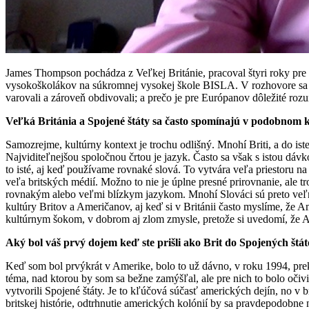
James Thompson pochádza z Veľkej Británie, pracoval štyri roky pre 
vysokoškolákov na súkromnej vysokej škole BISLA. V rozhovore sa po
varovali a zároveň obdivovali; a prečo je pre Európanov dôležité ro
Veľká Británia a Spojené štáty sa často spomínajú v podobnom ko
Samozrejme, kultúrny kontext je trochu odlišný. Mnohí Briti, a do iste
Najviditeľnejšou spoločnou črtou je jazyk. Často sa však s istou d
to isté, aj keď používame rovnaké slová. To vytvára veľa priestoru 
veľa britských médií. Možno to nie je úplne presné prirovnanie, ale 
rovnakým alebo veľmi blízkym jazykom. Mnohí Slováci sú preto veľmi
kultúry Britov a Američanov, aj keď si v Británii často myslíme, ž
kultúrnym šokom, v dobrom aj zlom zmysle, pretože si uvedomí, že Am
Aký bol váš prvý dojem keď ste prišli ako Brit
do
Spojených štá
Keď som bol prvýkrát v Amerike, bolo to už dávno, v roku 1994, prekva
téma, nad ktorou by som sa bežne zamýšľal, ale pre nich to bolo očivi
vytvorili Spojené štáty. Je to kľúčová súčasť amerických dejín, no 
britskej histórie, odtrhnutie amerických kolónií by sa pravdepodobne n