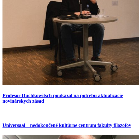
Profesor Duchkowitsch poukázal na potrebu aktualizácie
novinárskych zásad
Universaal – nedokončené kultúrne centrum fakulty filozofov