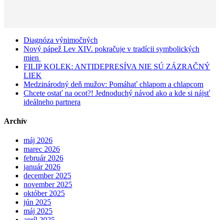
Diagnóza výnimočných
Nový pápež Lev XIV. pokračuje v tradícii symbolických
mien
FILIP KOLEK: ANTIDEPRESÍVA NIE SÚ ZÁZRAČNÝ
LIEK
Medzinárodný deň mužov: Pomáhať chlapom a chlapcom
Chcete ostať na ocot?! Jednoduchý návod ako a kde si nájsť
ideálneho partnera
Archív
máj 2026
marec 2026
február 2026
január 2026
december 2025
november 2025
október 2025
jún 2025
máj 2025
apríl 2025