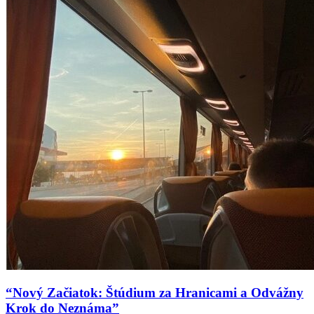
“Nový Začiatok: Štúdium za Hranicami a Odvážny
Krok do Neznáma”