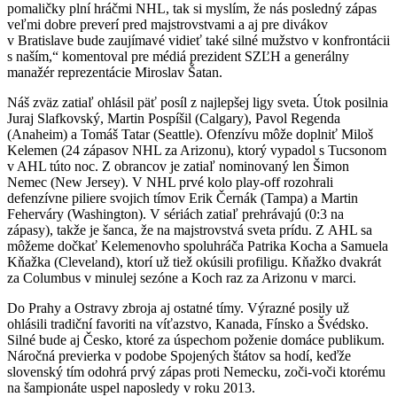
pomaličky plní hráčmi NHL, tak si myslím, že nás posledný zápas
veľmi dobre preverí pred majstrovstvami a aj pre divákov
v Bratislave bude zaujímavé vidieť také silné mužstvo v konfrontácii
s naším,“ komentoval pre médiá prezident SZĽH a generálny
manažér reprezentácie Miroslav Šatan.
Náš zväz zatiaľ ohlásil päť posíl z najlepšej ligy sveta. Útok posilnia
Juraj Slafkovský, Martin Pospíšil (Calgary), Pavol Regenda
(Anaheim) a Tomáš Tatar (Seattle). Ofenzívu môže doplniť Miloš
Kelemen (24 zápasov NHL za Arizonu), ktorý vypadol s Tucsonom
v AHL túto noc. Z obrancov je zatiaľ nominovaný len Šimon
Nemec (New Jersey). V NHL prvé kolo play-off rozohrali
defenzívne piliere svojich tímov Erik Černák (Tampa) a Martin
Feherváry (Washington). V sériách zatiaľ prehrávajú (0:3 na
zápasy), takže je šanca, že na majstrovstvá sveta prídu. Z AHL sa
môžeme dočkať Kelemenovho spoluhráča Patrika Kocha a Samuela
Kňažka (Cleveland), ktorí už tiež okúsili profiligu. Kňažko dvakrát
za Columbus v minulej sezóne a Koch raz za Arizonu v marci.
Do Prahy a Ostravy zbroja aj ostatné tímy. Výrazné posily už
ohlásili tradiční favoriti na víťazstvo, Kanada, Fínsko a Švédsko.
Silné bude aj Česko, ktoré za úspechom poženie domáce publikum.
Náročná previerka v podobe Spojených štátov sa hodí, keďže
slovenský tím odohrá prvý zápas proti Nemecku, zoči-voči ktorému
na šampionáte uspel naposledy v roku 2013.