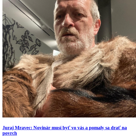
Juraj Mravec: Novinár musí byť vo vás a pomaly sa drať na
povrch