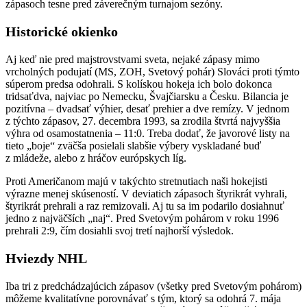
zápasoch tesne pred záverečným turnajom sezóny.
Historické okienko
Aj keď nie pred majstrovstvami sveta, nejaké zápasy mimo
vrcholných podujatí (MS, ZOH, Svetový pohár) Slováci proti týmto
súperom predsa odohrali. S kolískou hokeja ich bolo dokonca
tridsaťdva, najviac po Nemecku, Švajčiarsku a Česku. Bilancia je
pozitívna – dvadsať výhier, desať prehier a dve remízy. V jednom
z týchto zápasov, 27. decembra 1993, sa zrodila štvrtá najvyššia
výhra od osamostatnenia – 11:0. Treba dodať, že javorové listy na
tieto „boje“ zväčša posielali slabšie výbery vyskladané buď
z mládeže, alebo z hráčov európskych líg.
Proti Američanom majú v takýchto stretnutiach naši hokejisti
výrazne menej skúseností. V deviatich zápasoch štyrikrát vyhrali,
štyrikrát prehrali a raz remizovali. Aj tu sa im podarilo dosiahnuť
jedno z najväčších „naj“. Pred Svetovým pohárom v roku 1996
prehrali 2:9, čím dosiahli svoj tretí najhorší výsledok.
Hviezdy NHL
Iba tri z predchádzajúcich zápasov (všetky pred Svetovým pohárom)
môžeme kvalitatívne porovnávať s tým, ktorý sa odohrá 7. mája