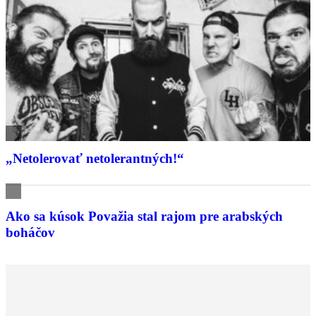
„Netolerovať netolerantných!“
Ako sa kúsok Považia stal rajom pre arabských
boháčov