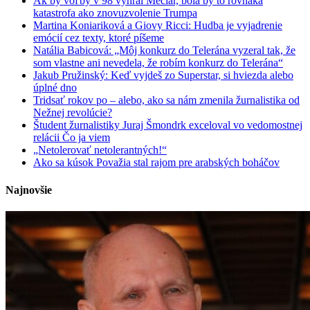
Ak by voľby v 98 vyhral Mečiar, bola by to rovnaká
katastrofa ako znovuzvolenie Trumpa
Martina Koniariková a Giovy Ricci: Hudba je vyjadrenie
emócií cez texty, ktoré píšeme
Natália Babicová: „Môj konkurz do Telerána vyzeral tak, že
som vlastne ani nevedela, že robím konkurz do Telerána“
Jakub Pružinský: Keď vyjdeš zo Superstar, si hviezda alebo
úplné dno
Tridsať rokov po – alebo, ako sa nám zmenila žurnalistika od
Nežnej revolúcie?
Študent žurnalistiky Juraj Šmondrk exceloval vo vedomostnej
relácii Čo ja viem
„Netolerovať netolerantných!“
Ako sa kúsok Považia stal rajom pre arabských boháčov
Najnovšie