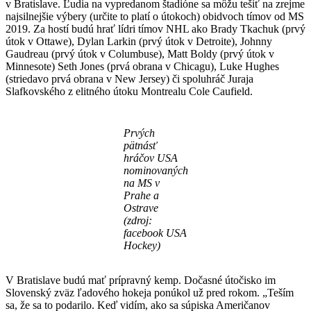
v Bratislave. Ľudia na vypredanom štadióne sa môžu tešiť na zrejme
najsilnejšie výbery (určite to platí o útokoch) obidvoch tímov od MS
2019. Za hostí budú hrať lídri tímov NHL ako Brady Tkachuk (prvý
útok v Ottawe), Dylan Larkin (prvý útok v Detroite), Johnny
Gaudreau (prvý útok v Columbuse), Matt Boldy (prvý útok v
Minnesote) Seth Jones (prvá obrana v Chicagu), Luke Hughes
(striedavo prvá obrana v New Jersey) či spoluhráč Juraja
Slafkovského z elitného útoku Montrealu Cole Caufield.
Prvých
pätnásť
hráčov USA
nominovaných
na MS v
Prahe a
Ostrave
(zdroj:
facebook USA
Hockey)
V Bratislave budú mať prípravný kemp. Dočasné útočisko im
Slovenský zväz ľadového hokeja ponúkol už pred rokom. „Teším
sa, že sa to podarilo. Keď vidím, ako sa súpiska Američanov