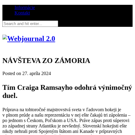
Informácie
Kontakt
NÁVŠTEVA ZO ZÁMORIA
Posted on
27. apríla 2024
Tím Craiga Ramsayho odohrá výnimočný
duel.
Príprava na tohtoročné majstrovstvá sveta v ľadovom hokeji je
v plnom prúde a našu reprezentáciu v nej ešte čakajú tri zápolenia –
po jednom s Českom, Poľskom a USA. Práve zápas proti súperovi
zo západnej strany Atlantiku je nevšedný. Slovenskí hokejisti ešte
nikdy nehrali proti Spojeným štátom ani Kanade v prípravných