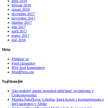
apríl 2018
február 2018
január 2018
december 2017
november 2017
október 2017
máj 2017
apríl 2017
marec 2017
máj 2016
Meta
Prihlásiť sa
Feed záznamov
RSS feed komentárov
WordPress.org
Najčítanejšie
Ako toaletný papier pomohol spláchnuť socializmus v
Československu
Monika Paločková: Lekárka, ktorá bojuje s koronavírusom a
lieči pacientov v Afrike