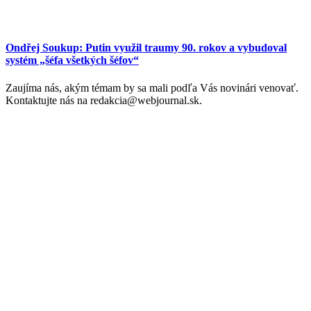
Ondřej Soukup: Putin využil traumy 90. rokov a vybudoval
systém „šéfa všetkých šéfov“
Zaujíma nás, akým témam by sa mali podľa Vás novinári venovať.
Kontaktujte nás na redakcia@webjournal.sk.